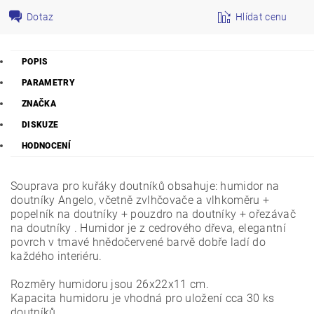
Dotaz
Hlídat cenu
POPIS
PARAMETRY
ZNAČKA
DISKUZE
HODNOCENÍ
Souprava pro kuřáky doutníků obsahuje: humidor na
doutníky Angelo, včetně zvlhčovače a vlhkoměru +
popelník na doutníky + pouzdro na doutníky + ořezávač
na doutníky . Humidor je z cedrového dřeva, elegantní
povrch v tmavé hnědočervené barvě dobře ladí do
každého interiéru.
Rozměry humidoru jsou 26x22x11 cm.
Kapacita humidoru je vhodná pro uložení cca 30 ks
doutníků.