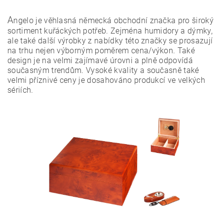
A
ngelo je věhlasná německá obchodní značka pro široký
sortiment kuřáckých potřeb. Zejména humidory a dýmky,
ale také další výrobky z nabídky této značky se prosazují
na trhu nejen výborným poměrem cena/výkon. Také
design je na velmi zajímavé úrovni a plně odpovídá
současným trendům. Vysoké kvality a současně také
velmi příznivé ceny je dosahováno produkcí ve velkých
sériích.
Vložením hodnocení souhlasíte s
podmínkami ochrany
osobních údajů