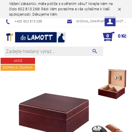
Vážení zákazníci, máte potíže s ověřením věku? Volejte nám na
číslo 602 813 268! Rádi Vám poradíme a vše vyřešíme k Vaší
spokojenosti. Děkujeme Vám.
+420 602 813 268
MICHAL.CHARVAT@DELAMOT.CZ
0
0 Kč
AKCE
DOPRAVA ZDARMA