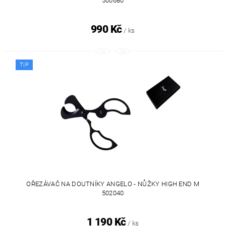
500680
990 Kč
/ ks
TIP
OŘEZÁVAČ NA DOUTNÍKY ANGELO - NŮŽKY HIGH END M
502040
1 190 Kč
/ ks