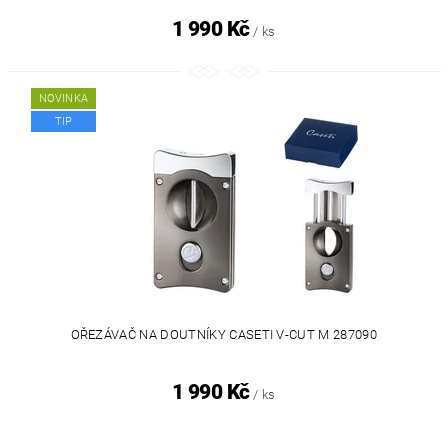
1 990 Kč
/ ks
NOVINKA
TIP
OŘEZÁVAČ NA DOUTNÍKY CASETI V-CUT M 287090
1 990 Kč
/ ks