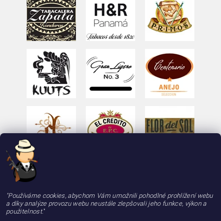
"Používáme cookies, abychom Vám umožnili pohodlné prohlížení webu
a díky analýze provozu webu neustále zlepšovali jeho funkce, výkon a
použitelnost.
"