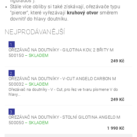
figurados ).
Stále více obliby si také získávají, ořezávače typu
"piercer", které vyřezávají
kruhový otvor
směrem
dovnitř do hlavy doutníku.
NEJPRODÁVANĚJŠÍ
1.
OŘEZÁVAČ NA DOUTNÍKY - GILOTINA KOV, 2 BŘITY M
500150
–
SKLADEM
249 Kč
2.
OŘEZÁVAČ NA DOUTNÍKY - V-CUT ANGELO CARBON M
500032
–
SKLADEM
Ořezávač na doutníky - V - Cut, pro řez ve tvaru písmene V do
hlavy...
249 Kč
3.
OŘEZÁVAČ NA DOUTNÍKY - STOLNÍ GILOTINA ANGELO M
500050
–
SKLADEM
1 990 Kč