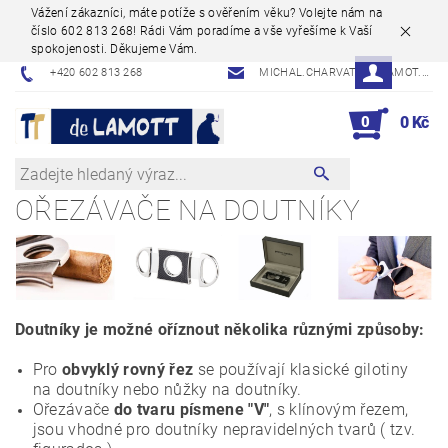
Vážení zákazníci, máte potíže s ověřením věku? Volejte nám na
číslo 602 813 268! Rádi Vám poradíme a vše vyřešíme k Vaší
spokojenosti. Děkujeme Vám.
+420 602 813 268
MICHAL.CHARVAT@DELAMOT.CZ
0
0 Kč
OŘEZÁVAČE NA DOUTNÍKY
Doutníky je možné oříznout několika různými způsoby:
Pro
obvyklý
rovný řez
se používají klasické gilotiny
na doutníky nebo nůžky na doutníky.
Ořezávače
do tvaru písmene "V"
, s klínovým řezem,
jsou vhodné pro doutníky nepravidelných tvarů ( tzv.