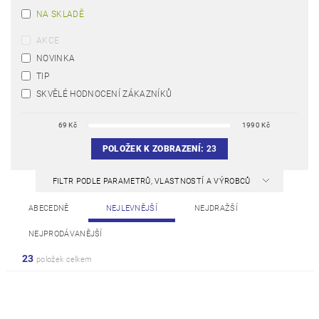
NA SKLADĚ
AKCE
NOVINKA
TIP
SKVĚLÉ HODNOCENÍ ZÁKAZNÍKŮ
69
Kč
1990
Kč
POLOŽEK K ZOBRAZENÍ:
23
FILTR PODLE PARAMETRŮ, VLASTNOSTÍ A VÝROBCŮ
ABECEDNĚ
NEJLEVNĚJŠÍ
NEJDRAŽŠÍ
NEJPRODÁVANĚJŠÍ
23
položek celkem