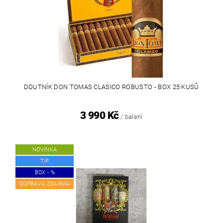
DOUTNÍK DON TOMAS CLASICO ROBUSTO - BOX 25 KUSŮ
3 990 Kč
/ balení
NOVINKA
TIP
BOX - %
DOPRAVA ZDARMA