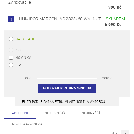
Zvlhčovač je...
990 Kč
HUMIDOR MARCONI AS 2828/60 WALNUT
–
SKLADEM
3.
6 990 Kč
NA SKLADĚ
AKCE
NOVINKA
TIP
99
Kč
6990
Kč
POLOŽEK K ZOBRAZENÍ:
38
FILTR PODLE PARAMETRŮ, VLASTNOSTÍ A VÝROBCŮ
ABECEDNĚ
NEJLEVNĚJŠÍ
NEJDRAŽŠÍ
NEJPRODÁVANĚJŠÍ