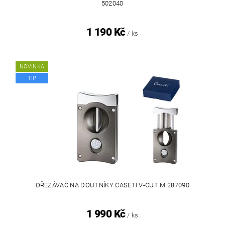
502040
1 190 Kč
/ ks
NOVINKA
TIP
OŘEZÁVAČ NA DOUTNÍKY CASETI V-CUT M 287090
1 990 Kč
/ ks