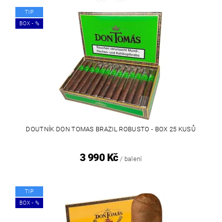
TIP
BOX - %
DOUTNÍK DON TOMAS BRAZIL ROBUSTO - BOX 25 KUSŮ
3 990 Kč
/ balení
TIP
BOX - %