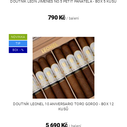
DOUTNÍK LEON JIMENES NO.5 PETIT PANATELA - BOX 5 KUSŮ
790 Kč
/ balení
NOVINKA
TIP
BOX - %
DOUTNÍK LEONEL 10 ANIVERSARIO TORO GORDO - BOX 12
KUSŮ
5 690 Kč
/ balení