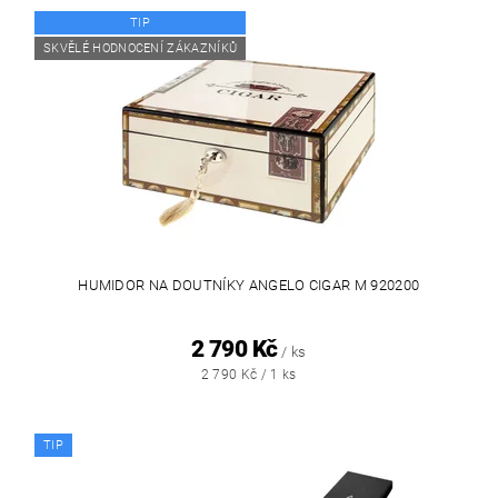
TIP
SKVĚLÉ HODNOCENÍ ZÁKAZNÍKŮ
HUMIDOR NA DOUTNÍKY ANGELO CIGAR M 920200
2 790 Kč
/ ks
2 790 Kč / 1 ks
TIP