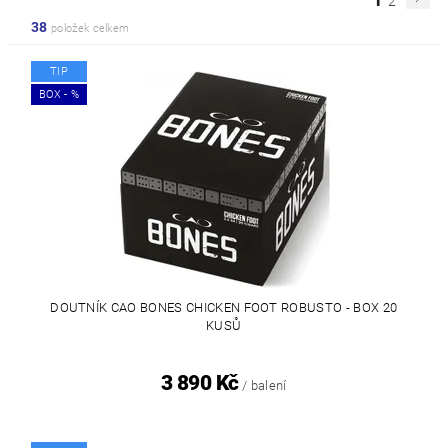
1
2
38
položek celkem
TIP
BOX - %
DOUTNÍK CAO BONES CHICKEN FOOT ROBUSTO - BOX 20
KUSŮ
3 890 Kč
/ balení