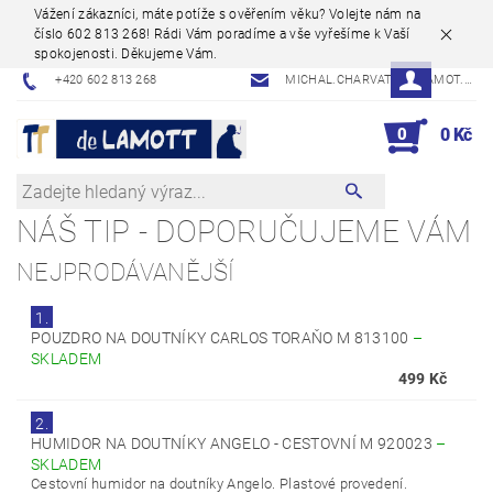
Vážení zákazníci, máte potíže s ověřením věku? Volejte nám na
číslo 602 813 268! Rádi Vám poradíme a vše vyřešíme k Vaší
spokojenosti. Děkujeme Vám.
+420 602 813 268
MICHAL.CHARVAT@DELAMOT.CZ
0
0 Kč
NÁŠ TIP - DOPORUČUJEME VÁM
NEJPRODÁVANĚJŠÍ
1.
POUZDRO NA DOUTNÍKY CARLOS TORAŇO M 813100
–
SKLADEM
499 Kč
2.
HUMIDOR NA DOUTNÍKY ANGELO - CESTOVNÍ M 920023
–
SKLADEM
Cestovní humidor na doutníky Angelo. Plastové provedení.