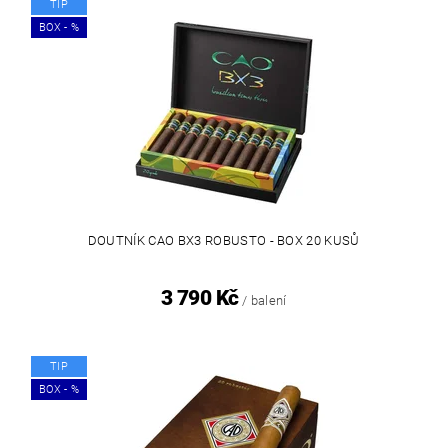
TIP
BOX - %
DOUTNÍK CAO BX3 ROBUSTO - BOX 20 KUSŮ
3 790 Kč
/ balení
TIP
BOX - %