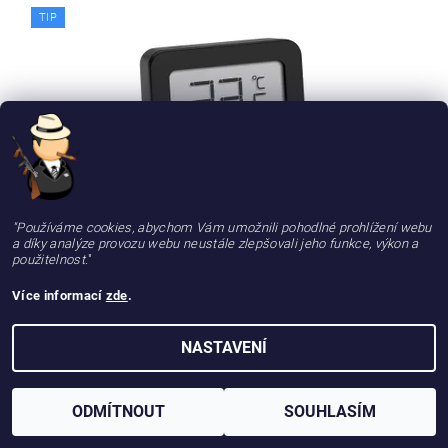
TIP
"Používáme cookies, abychom Vám umožnili pohodlné prohlížení webu
a díky analýze provozu webu neustále zlepšovali jeho funkce, výkon a
VLHKOMĚR PRO HUMIDORY DIGITÁLNÍ - ANGELO TFA M 921001
použitelnost.
"
Více informací
zde
.
399 Kč
/ ks
NASTAVENÍ
DALŠÍ PRODUKTY
1
2
ODMÍTNOUT
SOUHLASÍM