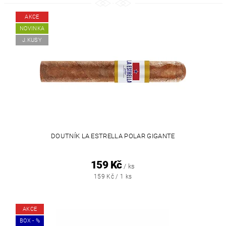
AKCE
NOVINKA
J.KUSY
DOUTNÍK LA ESTRELLA POLAR GIGANTE
159 Kč
/ ks
159 Kč / 1 ks
AKCE
BOX - %