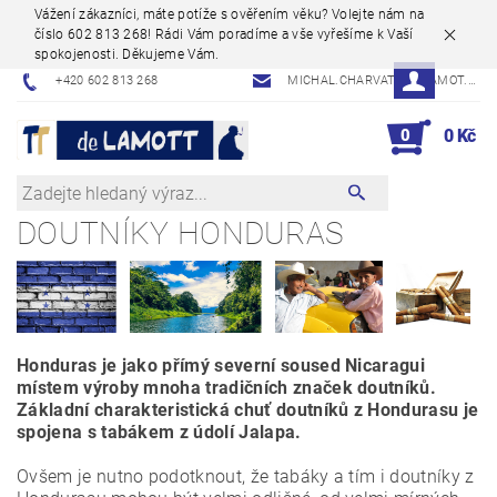
Vážení zákazníci, máte potíže s ověřením věku? Volejte nám na
číslo 602 813 268! Rádi Vám poradíme a vše vyřešíme k Vaší
spokojenosti. Děkujeme Vám.
+420 602 813 268
MICHAL.CHARVAT@DELAMOT.CZ
0
0 Kč
DOUTNÍKY HONDURAS
Honduras je jako přímý severní soused Nicaragui
místem výroby mnoha tradičních značek doutníků.
Základní charakteristická chuť doutníků z Hondurasu je
spojena s tabákem z údolí Jalapa.
Ovšem je nutno podotknout, že tabáky a tím i doutníky z