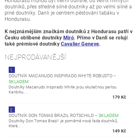
Hondurasu mohou být velmi odlišné, od velmi mírných
doutníků, přes středně silné doutníky až po velmi silné a
plné doutníky. Danli je centrem pěstování tabáku v
Hondurasu.
K nejznámějším značkám doutníků z Hondurasu patří v
Česku oblíbené doutníky
Miró
. Přímo v Danli se rolují
také prémiové doutníky
Cavalier Geneve
.
NEJPRODÁVANĚJŠÍ
1.
DOUTNÍK MACANUDO INSPIRADO WHITE ROBUSTO
–
SKLADEM
Doutníky Macanudo Inspirado White jsou skutečnou perlou
Karibiku....
179 Kč
2.
DOUTNÍK DON TOMAS BRAZIL ROTSCHILD
–
SKLADEM
Doutníky Don Tomas Brazil je poměrně nová řada doutníků,
která...
149 Kč