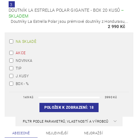
3.
DOUTNÍK LA ESTRELLA POLAR GIGANTE - BOX 20 KUSŮ
–
SKLADEM
Doutníky La Estrella Polar jsou prémiové doutníky z Hondurasu,...
2 990 Kč
NA SKLADĚ
AKCE
NOVINKA
TIP
J.KUSY
BOX - %
149
Kč
3990
Kč
POLOŽEK K ZOBRAZENÍ:
18
FILTR PODLE PARAMETRŮ, VLASTNOSTÍ A VÝROBCŮ
ABECEDNĚ
NEJLEVNĚJŠÍ
NEJDRAŽŠÍ