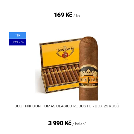
169 Kč
/ ks
TIP
BOX - %
DOUTNÍK DON TOMAS CLASICO ROBUSTO - BOX 25 KUSŮ
3 990 Kč
/ balení