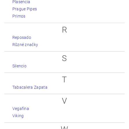
Plasencia
Prague Pipes
Primos
R
Reposado
Různé značky
S
Silencio
T
Tabacalera Zapata
V
Vegafina
Viking