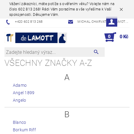
Vážení zákazníci, máte potíže s ověřením věku? Volejte nám na
číslo 602 813 268! Rádi Vám poradíme a vše vyřešíme k Vaší
spokojenosti. Děkujeme Vám.
+420 602 813 268
MICHAL.CHARVAT@DELAMOT.CZ
0
0 Kč
VŠECHNY ZNAČKY A-Z
A
Adamo
Angel 1899
Angelo
B
Blanco
Borkum Riff