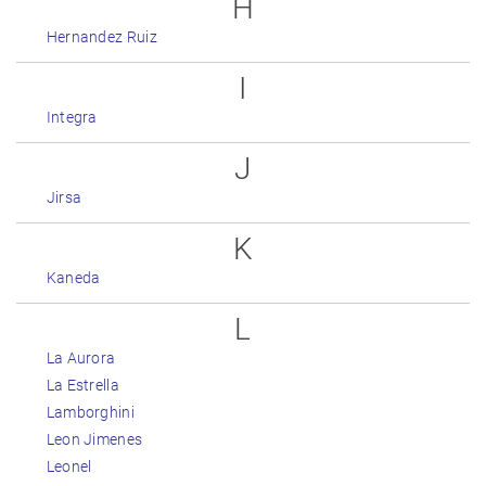
H
Hernandez Ruiz
I
Integra
J
Jirsa
K
Kaneda
L
La Aurora
La Estrella
Lamborghini
Leon Jimenes
Leonel