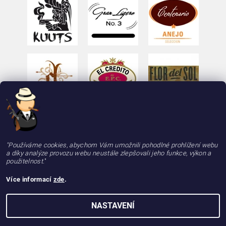
"Používáme cookies, abychom Vám umožnili pohodlné prohlížení webu
a díky analýze provozu webu neustále zlepšovali jeho funkce, výkon a
použitelnost.
"
Více informací
zde
.
2026 © deLAMOTT, e-shop - doutniky24.cz, doutníky se zárukou 100% kvality, rychle a
NASTAVENÍ
spolehlivě, všechna práva vyhrazena