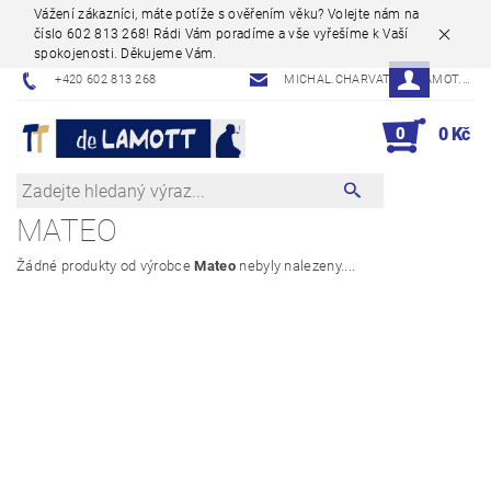
Vážení zákazníci, máte potíže s ověřením věku? Volejte nám na
číslo 602 813 268! Rádi Vám poradíme a vše vyřešíme k Vaší
spokojenosti. Děkujeme Vám.
+420 602 813 268
MICHAL.CHARVAT@DELAMOT.CZ
0
0 Kč
MATEO
Žádné produkty od výrobce
Mateo
nebyly nalezeny....