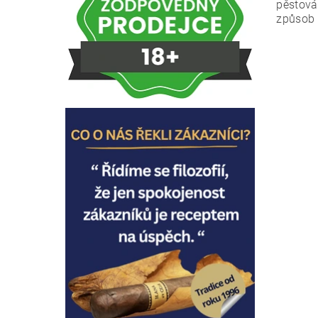
pěstová
způsob 