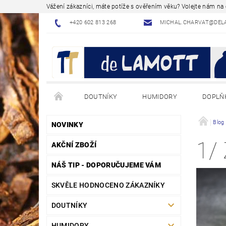
Vážení zákazníci, máte potíže s ověřením věku? Volejte nám n
+420 602 813 268
MICHAL.CHARVAT@DEL
DOUTNÍKY
HUMIDORY
DOPLŇ
NÁVODY - JAK NA TO
BLOG - ODBORNÉ ČLÁNK
Blog
NOVINKY
1/
AKČNÍ ZBOŽÍ
NÁŠ TIP - DOPORUČUJEME VÁM
SKVĚLE HODNOCENO ZÁKAZNÍKY
DOUTNÍKY
HUMIDORY