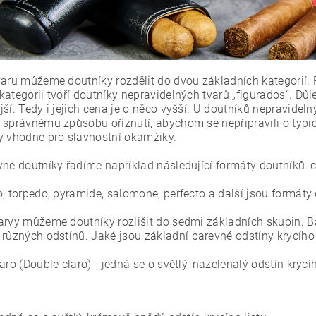
varu můžeme doutníky rozdělit do dvou základních kategorií. P
ategorii tvoří doutníky nepravidelných tvarů „figurados“. Důle
ší. Tedy i jejich cena je o něco vyšší. U doutníků nepravidel
 správnému způsobu oříznutí, abychom se nepřipravili o typick
y vhodné pro slavnostní okamžiky.
né doutníky řadíme například následující formáty doutníků: co
o, torpedo, pyramide, salomone, perfecto a další jsou formáty
arvy můžeme doutníky rozlišit do sedmi základních skupin. Bar
 různých odstínů.
Jaké jsou základní barevné odstíny krycího
aro (Double claro) - jedná se o světlý, nazelenalý odstín krycíh