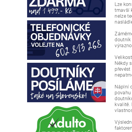
Lze kons
tmavší k
nelze te
nasládl
Záměrně 
doutník 
výrazno
Velikos
Někdy s
převést
nepatrně
Náplní 
povahu (
doutníku
kvalitě.
vlastnos
Výsledn
faktorem