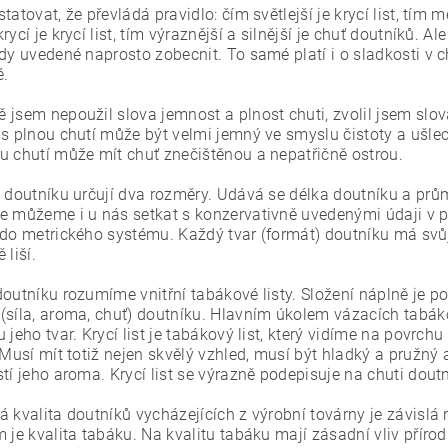
tatovat, že převládá pravidlo: čím světlejší je krycí list, tím
rycí je krycí list, tím výraznější a silnější je chuť doutníků. 
dy uvedené naprosto zobecnit. To samé platí i o sladkosti v ch
é.
jsem nepoužil slova jemnost a plnost chuti, zvolil jsem slova
s plnou chutí může být velmi jemný ve smyslu čistoty a ušlech
u chutí může mít chuť znečištěnou a nepatřičně ostrou.
t doutníku určují dva rozměry. Udává se délka doutníku a prů
e můžeme i u nás setkat s konzervativně uvedenými údaji v pa
 do metrického systému. Každý tvar (formát) doutníku má svůj
 liší.
doutníku rozumíme vnitřní tabákové listy. Složení náplně je 
síla, aroma, chuť) doutníku. Hlavním úkolem vázacích tabákový
 jeho tvar. Krycí list je tabákový list, který vidíme na povrchu
 Musí mít totiž nejen skvělý vzhled, musí být hladký a pružný a
tí jeho aroma. Krycí list se výrazně podepisuje na chuti dout
á kvalita doutníků vycházejících z výrobní továrny je závisl
 je kvalita tabáku. Na kvalitu tabáku mají zásadní vliv přírod