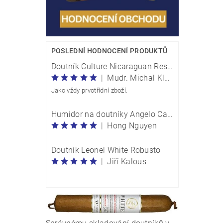
POSLEDNÍ HODNOCENÍ PRODUKTŮ
Doutník Culture Nicaraguan Reserve Perla Traveller - box 20 kusů
|
Mudr. Michal Klečka
Jako vždy prvotřídní zboží.
Humidor na doutníky Angelo Carbon Optik M 920054
|
Hong Nguyen
Doutník Leonel White Robusto
|
Jiří Kalous