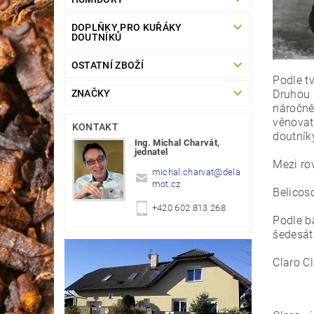
DOPLŇKY PRO KUŘÁKY
DOUTNÍKŮ
OSTATNÍ ZBOŽÍ
Podle t
ZNAČKY
Druhou k
náročněj
věnovat
KONTAKT
doutník
Ing. Michal Charvát,
jednatel
Mezi rov
michal.charvat
@
dela
mot.cz
Belicos
+420 602 813 268
Podle b
šedesát
Claro Cl