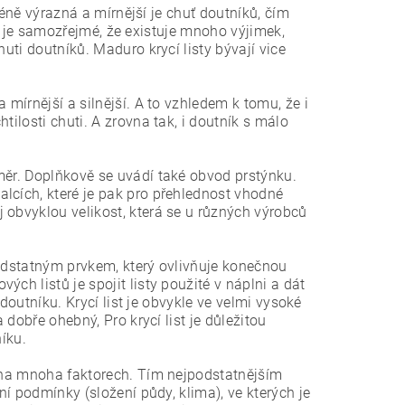
 méně výrazná a mírnější je chuť doutníků, čím
Ale je samozřejmé, že existuje mnoho výjimek,
uti doutníků. Maduro krycí listy bývají vice
 mírnější a silnější. A to vzhledem k tomu, že i
tilosti chuti. A zrovna tak, i doutník s málo
měr. Doplňkově se uvádí také obvod prstýnku.
lcích, které je pak pro přehlednost vhodné
 obvyklou velikost, která se u různých výrobců
podstatným prvkem, který ovlivňuje konečnou
ch listů je spojit listy použité v náplni a dát
 doutníku. Krycí list je obvykle ve velmi vysoké
 dobře ohebný, Pro krycí list je důležitou
níku.
á na mnoha faktorech. Tím nejpodstatnějším
ní podmínky (složení půdy, klima), ve kterých je