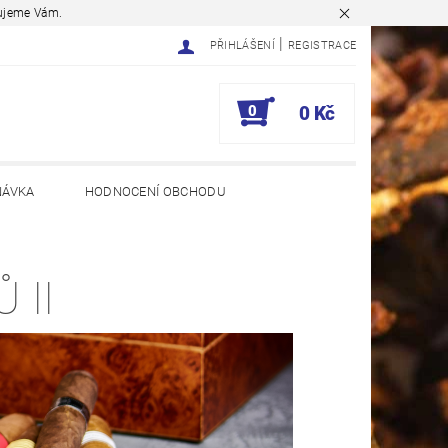
ěkujeme Vám.
|
PŘIHLÁŠENÍ
REGISTRACE
0
0 Kč
NÁVKA
HODNOCENÍ OBCHODU
 II