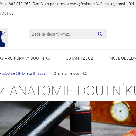
a číslo 602 813 268! Rádi Vám poradíme a vše vyřešíme k Vaší spokojenosti. D
AMOT.CZ
KY PRO KUŘÁKY DOUTNÍKŮ
OSTATNÍ ZBOŽÍ
MOJE OBJED
Y A ZAJÍMAVOSTI
 - odborné články a zajímavosti
1/ Z anatomie doutníků II
 Z ANATOMIE DOUTNÍKŮ