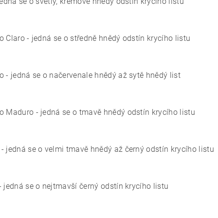
jedná se o světlý, krémově hnědý odstín krycího listu
o Claro - jedná se o středně hnědý odstín krycího listu
o - jedná se o načervenale hnědý až sytě hnědý list
o Maduro - jedná se o tmavě hnědý odstín krycího listu
- jedná se o velmi tmavě hnědý až černý odstín krycího listu
 jedná se o nejtmavší černý odstín krycího listu