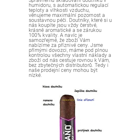
Správnému skladování doutníků v
humidoru, s automatickou regulací
teploty a vlhkosti vzduchu,
věnujeme maximální pozornost a
soustavnou péči. Doutníky, které si u
nás koupíte jsou vždy čerstvé,
krásně aromatické a se zárukou
100% kvality. A navíc je
samozřejmé, že zboží Vám
nabízíme za příznivé ceny. Jsme
přímými dovozci, máme pod plnou
kontrolou všechny vlastní náklady a
zboží od nás cestuje rovnou k Vám,
bez zbytečných distributorů. Tedy i
naše prodejní ceny mohou být
nízké.