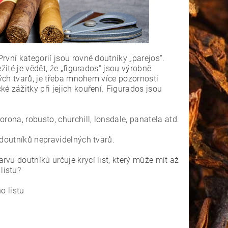
rvní kategorií jsou rovné doutníky „parejos“.
žité je vědět, že „figurados“ jsou výrobně
ných tvarů, je třeba mnohem více pozornosti
é zážitky při jejich kouření. Figurados jsou
rona, robusto, churchill, lonsdale, panatela atd.
 doutníků nepravidelných tvarů.
vu doutníků určuje krycí list, který může mít až
 listu?
o listu