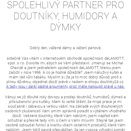
SPOLEHLIVÝ PARTNER PRO
DOUTNÍKY, HUMIDORY A
DÝMKY
Dobrý den, vážené dámy a vážení pánové,
srdečně Vás vítám v internetovém obchodě společnosti deLAMOTT,
spol. s r.o. Dovolte mi, abych se Vám představil. Jmenuji se Michal
Charvát a jsem jednatelem společnosti deLAMOTT, kterou jsem
založil v roce 1996. A co je hodně důležité? Jsem náruživý kuřák a
mám rád vůni tabáku. Myslím si, že je to moc dobrý důvod, proč s
plnou důvěrou, objednat zboží právě v našem e-shopu doutniky24.cz.
A tady jsou i další pádné argumenty, proč máte nakoupit právě u nás.
Věnuji se již dlouhé roky dovozu a prodeji doutníků, humidorů, dýmek a
příslušenství pro kuřáky. Mám to velké štěstí, že moje práce je mi
současně i zábavou a velkou vášní. Na základě svých dlouholetých
osobních zkušeností Vám umím správně poradit s výběrem vhodného
zboží. Veškeré doutníky, které Vám nabízím, jsem napřed sám
ochutnal a přesně tedy vím, o čem s Vámi mluvím. Stejně tak jsem
osobně ozkoušel funkci a kvalitu všech ostatních produktů, které Vám
nabízím. Jsem totiž pevně přesvědčen, že jen vysoce výhodný poměr