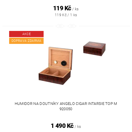
119 Kč
/ ks
119 Kč / 1 ks
AKCE
DOPRAVA ZDARMA
HUMIDOR NA DOUTNÍKY ANGELO CIGAR INTARSIE TOP M
920050
1 490 Kč
/ ks