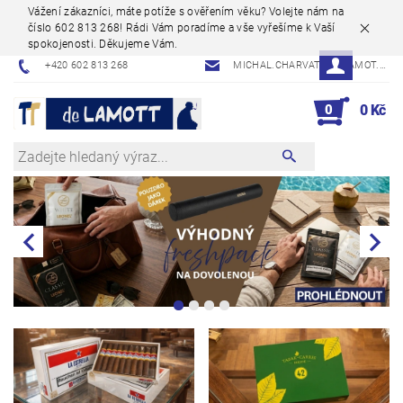
Vážení zákazníci, máte potíže s ověřením věku? Volejte nám na
číslo 602 813 268! Rádi Vám poradíme a vše vyřešíme k Vaší
spokojenosti. Děkujeme Vám.
+420 602 813 268
MICHAL.CHARVAT@DELAMOT.CZ
0
0 Kč