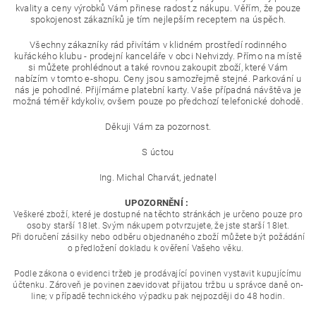
kvality a ceny výrobků Vám přinese radost z nákupu. Věřím, že pouze
spokojenost zákazníků je tím nejlepším receptem na úspěch.
Všechny zákazníky rád přivítám v klidném prostředí rodinného
kuřáckého klubu - prodejní kanceláře v obci Nehvizdy. Přímo na místě
si můžete prohlédnout a také rovnou zakoupit zboží, které Vám
nabízím v tomto e-shopu. Ceny jsou samozřejmě stejné. Parkování u
nás je pohodlné. Přijímáme platební karty. Vaše případná návštěva je
možná téměř kdykoliv, ovšem pouze po předchozí telefonické dohodě.
Děkuji Vám za pozornost.
S úctou
Ing. Michal Charvát, jednatel
UPOZORNĚNÍ :
Veškeré zboží, které je dostupné na těchto stránkách je určeno pouze pro
osoby starší 18let. Svým nákupem potvrzujete, že jste starší 18let.
Při doručení zásilky nebo odběru objednaného zboží můžete být požádání
o předložení dokladu k ověření Vašeho věku.
Podle zákona o evidenci tržeb je prodávající povinen vystavit kupujícímu
účtenku. Zároveň je povinen zaevidovat přijatou tržbu u správce daně on-
line; v případě technického výpadku pak nejpozději do 48 hodin.