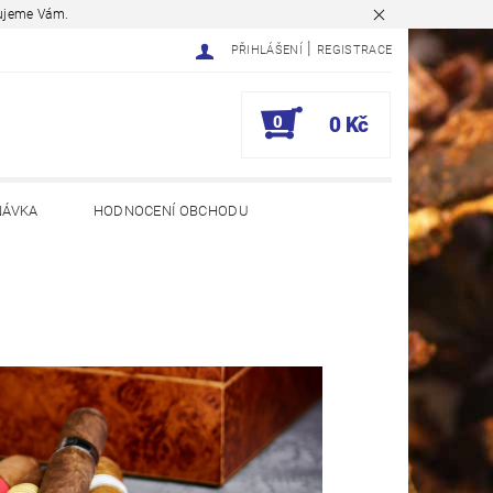
ěkujeme Vám.
|
PŘIHLÁŠENÍ
REGISTRACE
0
0 Kč
NÁVKA
HODNOCENÍ OBCHODU