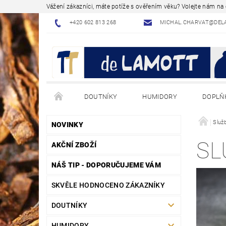
Vážení zákazníci, máte potíže s ověřením věku? Volejte nám n
+420 602 813 268
MICHAL.CHARVAT@DEL
DOUTNÍKY
HUMIDORY
DOPLŇ
NÁVODY - JAK NA TO
BLOG - ODBORNÉ ČLÁNK
Služ
NOVINKY
SL
AKČNÍ ZBOŽÍ
NÁŠ TIP - DOPORUČUJEME VÁM
SKVĚLE HODNOCENO ZÁKAZNÍKY
DOUTNÍKY
HUMIDORY