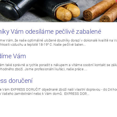
íky Vám odesíláme pečlivě zabalené
me Vám, že naše optimálně uložené doutníky dorazí v dokonalé kvalitě na V
vlhkosti vzduchu a teplotě 18-19° C. Naše pečlivé balen...
díme Vám
 také správně a rychle poradit s nákupem a vítáme osobní kontakt se záka
hodného zboží. Jsme profesionální kuřáci, naše práce ...
ss doručení
Vám EXPRESS DORUČIT objednané zboží naší vlastní dopravou - do 24 hodi
o Vašeho zaměstnání nebo k Vám domů. EXPRESS DOR...