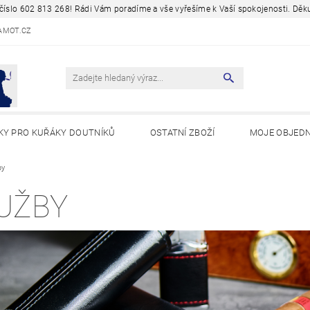
a číslo 602 813 268! Rádi Vám poradíme a vše vyřešíme k Vaší spokojenosti. D
AMOT.CZ
KY PRO KUŘÁKY DOUTNÍKŮ
OSTATNÍ ZBOŽÍ
MOJE OBJED
Y A ZAJÍMAVOSTI
by
UŽBY