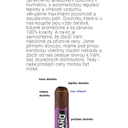
Správnému skladování doutníků v
humidoru, s automatickou regulací
teploty a vlhkosti vzduchu,
věnujeme maximální pozornost a
soustavnou péči. Doutníky, které si u
nás koupíte jsou vždy čerstvé,
krásně aromatické a se zárukou
100% kvality. A navíc je
samozřejmé, že zboží Vám
nabízíme za příznivé ceny. Jsme
přímými dovozci, máme pod plnou
kontrolou všechny vlastní náklady a
zboží od nás cestuje rovnou k Vám,
bez zbytečných distributorů. Tedy i
naše prodejní ceny mohou být
nízké.