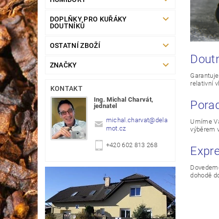
DOPLŇKY PRO KUŘÁKY
DOUTNÍKŮ
OSTATNÍ ZBOŽÍ
Doutn
ZNAČKY
Garantuje
relativní 
KONTAKT
Ing. Michal Charvát,
Pora
jednatel
michal.charvat
@
dela
Umíme Vám
mot.cz
výběrem v
+420 602 813 268
Expre
Dovedeme 
dohodě d