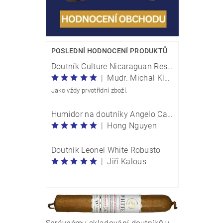
POSLEDNÍ HODNOCENÍ PRODUKTŮ
Doutník Culture Nicaraguan Reserve Perla Traveller - box 20 kusů
|
Mudr. Michal Klečka
Jako vždy prvotřídní zboží.
Humidor na doutníky Angelo Carbon Optik M 920054
|
Hong Nguyen
Doutník Leonel White Robusto
|
Jiří Kalous