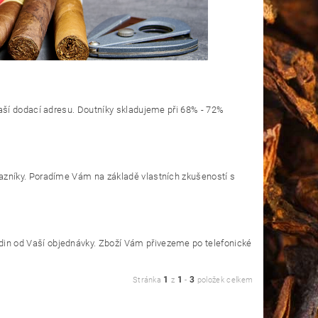
aší dodací adresu. Doutníky skladujeme při 68% - 72%
zníky. Poradíme Vám na základě vlastních zkušeností s
n od Vaší objednávky. Zboží Vám přivezeme po telefonické
1
1
3
Stránka
z
-
položek celkem