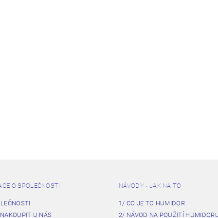
ACE O SPOLEČNOSTI
NÁVODY - JAK NA TO
OLEČNOSTI
1/ CO JE TO HUMIDOR
 NAKOUPIT U NÁS
2/ NÁVOD NA POUŽITÍ HUMIDOR