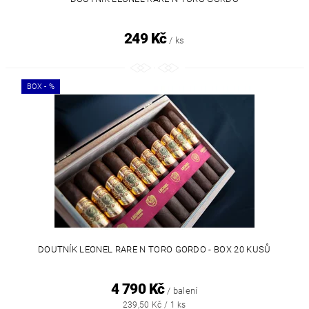
249 Kč
/ ks
BOX - %
DOUTNÍK LEONEL RARE N TORO GORDO - BOX 20 KUSŮ
4 790 Kč
/ balení
239,50 Kč / 1 ks