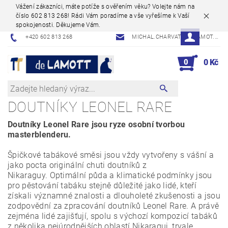
Vážení zákazníci, máte potíže s ověřením věku? Volejte nám na
číslo 602 813 268! Rádi Vám poradíme a vše vyřešíme k Vaší
spokojenosti. Děkujeme Vám.
+420 602 813 268
MICHAL.CHARVAT@DELAMOT.CZ
0
0 Kč
DOUTNÍKY LEONEL RARE
Doutníky Leonel Rare jsou ryze osobní tvorbou
masterblenderu.
Špičkové tabákové směsi jsou vždy vytvořeny s vášní a
jako pocta originální chuti doutníků z
Nikaraguy. Optimální půda a klimatické podmínky jsou
pro pěstování tabáku stejně důležité jako lidé, kteří
získali významné znalosti a dlouholeté zkušenosti a jsou
zodpovědní za zpracování doutníků Leonel Rare. A právě
zejména lidé zajišťují, spolu s výchozí kompozicí tabáků
z několika nejúrodnějších oblastí Nikaragui, trvale