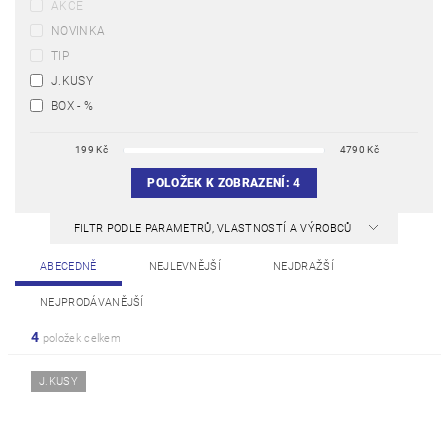
AKCE
NOVINKA
TIP
J.KUSY
BOX - %
199
Kč
4790
Kč
POLOŽEK K ZOBRAZENÍ:
4
FILTR PODLE PARAMETRŮ, VLASTNOSTÍ A VÝROBCŮ
ABECEDNĚ
NEJLEVNĚJŠÍ
NEJDRAŽŠÍ
NEJPRODÁVANĚJŠÍ
4
položek celkem
J.KUSY