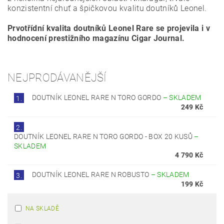
konzistentní chuť a špičkovou kvalitu doutníků Leonel.
Prvotřídní kvalita doutníků Leonel Rare se projevila i v
hodnocení prestižního magazínu Cigar Journal.
NEJPRODÁVANĚJŠÍ
DOUTNÍK LEONEL RARE N TORO GORDO
–
SKLADEM
1.
249 Kč
2.
DOUTNÍK LEONEL RARE N TORO GORDO - BOX 20 KUSŮ
–
SKLADEM
4 790 Kč
DOUTNÍK LEONEL RARE N ROBUSTO
–
SKLADEM
3.
199 Kč
NA SKLADĚ