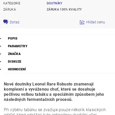
KATEGORIE
DOUTNÍKY
ZÁRUKA
ZÁRUKA 100% KVALITY
Dotaz
Hlídat cenu
POPIS
PARAMETRY
ZNAČKA
DISKUZE
HODNOCENÍ
Nové doutníky Leonel Rare Robusto znamenají
komplexní a vyváženou chuť, které se dosahuje
pečlivou volbou tabáku a speciálním způsobem jeho
následných fermentačních procesů.
Při výběru tabáku se zvažuje pouze několik klasických
odrůd, které odrážejí tuto jedinečnou tradiční vůni.