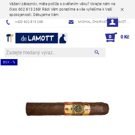
Vážení zákazníci, máte potíže s ověřením věku? Volejte nám na
číslo 602 813 268! Rádi Vám poradíme a vše vyřešíme k Vaší
spokojenosti. Děkujeme Vám.
+420 602 813 268
MICHAL.CHARVAT@DELAMOT.CZ
0
0 Kč
BOX - %