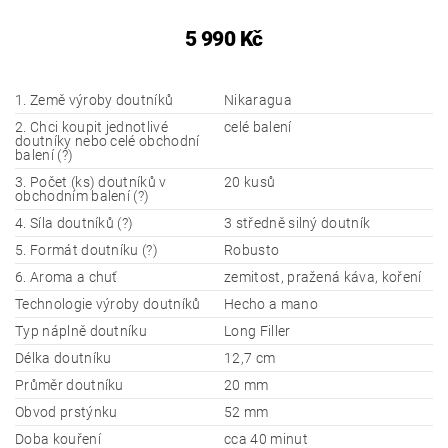
5 990 Kč
1. Země výroby doutníků
Nikaragua
2. Chci koupit jednotlivé
celé balení
doutníky nebo celé obchodní
balení (?)
3. Počet (ks) doutníků v
20 kusů
obchodním balení (?)
4. Síla doutníků (?)
3 středně silný doutník
5. Formát doutníku (?)
Robusto
6. Aroma a chuť
zemitost, pražená káva, koření
Technologie výroby doutníků
Hecho a mano
Typ náplně doutníku
Long Filler
Délka doutníku
12,7 cm
Průměr doutníku
20 mm
Obvod prstýnku
52 mm
Doba kouření
cca 40 minut