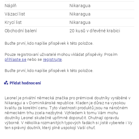
Náplň
Nikaragua
Vázací list
Nikaragua
Krycí list
Nikaragua
Obchodní balení
20 kusů v dřevěné krabici
Buďte první, kdo napíše příspěvek k této položce.
Pouze registrovaní uživatelé mohou vkládat příspěvky. Prosím
přihlaste se
nebo se
registrujte
.
Buďte první, kdo napíše příspěvek k této položce.
Přidat hodnocení
Leonel je privátní německá značka pro prémiové doutníky vyráběné v
Nikaragui a v Dominikánské republice. Kladen je důraz na vysokou
kvalitu za korektní cenu. Tyto vlastnosti produktů jsou na náročném
německém trhu zcela nezbytné. Vzhledem k tomu Vám mohu
doutníky Leonel skutečně upřímně doporučit. Chutnají opravdu
výborně. V několika rozmanitých typových řadách si jistě vyberete i Vy
ten správný doutník, který plně uspokojí Vaší chuť.