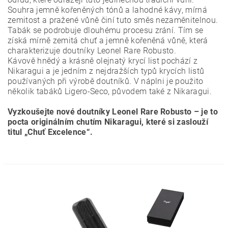
Souhra jemně kořeněných tónů a lahodné kávy, mírná
zemitost a pražené vůně činí tuto směs nezaměnitelnou.
Tabák se podrobuje dlouhému procesu zrání. Tím se
získá mírně zemitá chuť a jemně kořeněná vůně, která
charakterizuje doutníky Leonel Rare Robusto.
Kávově hnědý a krásně olejnatý krycí list pochází z
Nikaragui a je jedním z nejdražších typů krycích listů
používaných při výrobě doutníků. V náplni je použito
několik tabáků Ligero-Seco, původem také z Nikaragui.
Vyzkoušejte nové doutníky Leonel Rare Robusto – je to
pocta originálním chutím Nikaragui, které si zaslouží
titul „Chuť Excelence“.