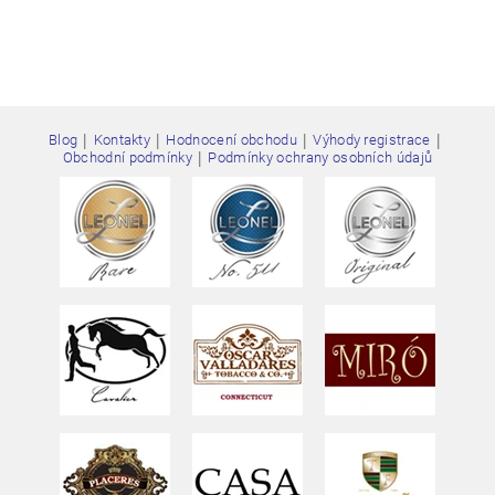
|
|
|
|
Blog
Kontakty
Hodnocení obchodu
Výhody registrace
Vložením hodnocení souhlasíte s
podmínkami ochrany
|
Obchodní podmínky
Podmínky ochrany osobních údajů
osobních údajů