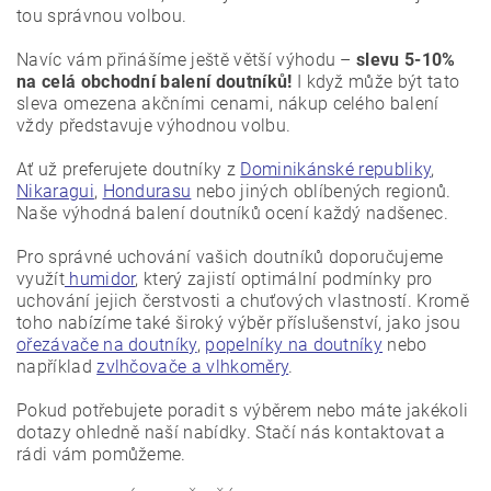
tou správnou volbou.
Navíc vám přinášíme ještě větší výhodu –
slevu 5-10%
na celá obchodní balení doutníků!
I když může být tato
sleva omezena akčními cenami, nákup celého balení
vždy představuje výhodnou volbu.
Ať už preferujete doutníky z
Dominikánské republiky
,
Nikaragui
,
Hondurasu
nebo jiných oblíbených regionů.
Naše výhodná balení doutníků ocení každý nadšenec.
Pro správné uchování vašich doutníků doporučujeme
využít
humidor
, který zajistí optimální podmínky pro
uchování jejich čerstvosti a chuťových vlastností. Kromě
toho nabízíme také široký výběr příslušenství, jako jsou
ořezávače na doutníky
,
popelníky na doutníky
nebo
například
zvlhčovače a vlhkoměry
.
Pokud potřebujete poradit s výběrem nebo máte jakékoli
dotazy ohledně naší nabídky. Stačí nás kontaktovat a
rádi vám pomůžeme.