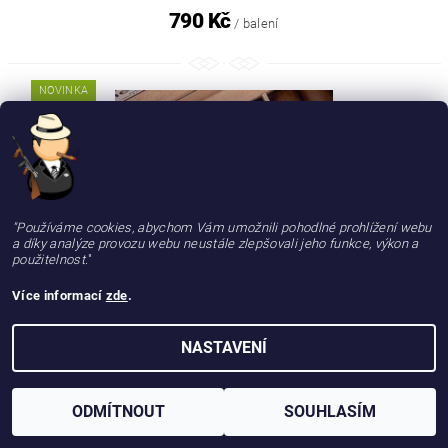
790 Kč
/ balení
NOVINKA
TIP
BOX - %
"Používáme cookies, abychom Vám umožnili pohodlné prohlížení webu
a díky analýze provozu webu neustále zlepšovali jeho funkce, výkon a
použitelnost.
"
Více informací
zde
.
DOUTNÍK LEONEL 10 ANIVERSARIO TORO GORDO - BOX 12
KUSŮ
NASTAVENÍ
5 690 Kč
/ balení
ODMÍTNOUT
SOUHLASÍM