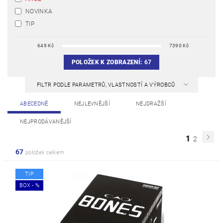
NOVINKA
TIP
649
Kč
7390
Kč
POLOŽEK K ZOBRAZENÍ:
67
FILTR PODLE PARAMETRŮ, VLASTNOSTÍ A VÝROBCŮ
ABECEDNĚ
NEJLEVNĚJŠÍ
NEJDRAŽŠÍ
NEJPRODÁVANĚJŠÍ
1
2
67
položek celkem
TIP
BOX - %