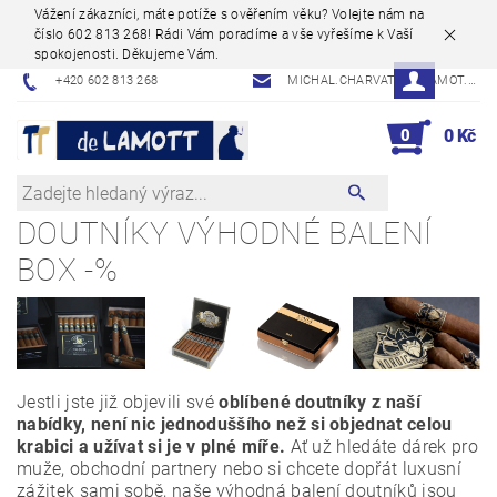
Vážení zákazníci, máte potíže s ověřením věku? Volejte nám na
číslo 602 813 268! Rádi Vám poradíme a vše vyřešíme k Vaší
spokojenosti. Děkujeme Vám.
+420 602 813 268
MICHAL.CHARVAT@DELAMOT.CZ
0
0 Kč
DOUTNÍKY VÝHODNÉ BALENÍ
BOX -%
Jestli jste již objevili své
oblíbené doutníky z naší
nabídky, není nic jednoduššího než si objednat celou
krabici a užívat si je v plné míře.
Ať už hledáte dárek pro
muže, obchodní partnery nebo si chcete dopřát luxusní
zážitek sami sobě, naše výhodná balení doutníků jsou