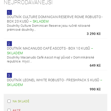
NEJPRODÁVANĚJŠÍ
1.
DOUTNÍK CULTURE DOMINICAN RESERVE ROME ROBUSTO -
BOX 20 KUSŮ
–
SKLADEM
Doutníky Culture Dominican Reserve jsou ručně rolované
prémiové doutníky...
3 290 Kč
2.
DOUTNÍK MACANUDO CAFÉ ASCOTS - BOX 10 KUSŮ
–
SKLADEM
Doutníky Macanudo Café Ascot mají původ v Dominikánské
republice. Krycí...
649 Kč
3.
DOUTNÍK LEONEL WHITE ROBUSTO - FRESHPACK 5 KUSŮ
–
SKLADEM
990 Kč
NA SKLADĚ
AKCE