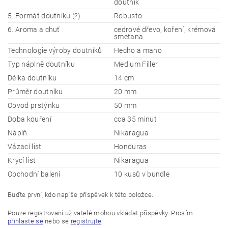
doutník
5. Formát doutníku (?)
Robusto
6. Aroma a chuť
cedrové dřevo, koření, krémová
smetana
Technologie výroby doutníků
Hecho a mano
Typ náplně doutníku
Medium Filler
Délka doutníku
14 cm
Průměr doutníku
20 mm
Obvod prstýnku
50 mm
Doba kouření
cca 35 minut
Náplň
Nikaragua
Vázací list
Honduras
Krycí list
Nikaragua
Obchodní balení
10 kusů v bundle
Buďte první, kdo napíše příspěvek k této položce.
Pouze registrovaní uživatelé mohou vkládat příspěvky. Prosím
přihlaste se
nebo se
registrujte
.