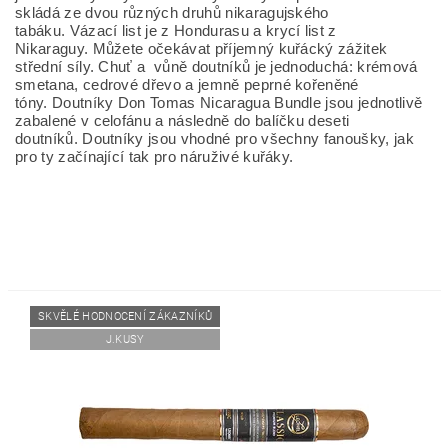
skládá ze dvou různých druhů nikaragujského
tabáku.
Vázací list je
z Hondurasu a krycí list z
Nikaraguy.
Můžete očekávat příjemný kuřácký zážitek
střední síly. Chuť a vůně doutníků je jednoduchá: krémová
smetana, cedrové dřevo a jemně peprné kořeněné
tóny.
Doutníky Don Tomas Nicaragua Bundle jsou jednotlivě
zabalené v celofánu a následně do balíčku deseti
doutníků.
Doutníky jsou vhodné pro všechny fanoušky, jak
pro ty začínající tak pro náruživé kuřáky.
SKVĚLÉ HODNOCENÍ ZÁKAZNÍKŮ
J.KUSY