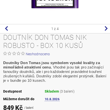
1
z 4
DOUTNÍK DON TOMAS NIK
ROBUSTO - BOX 10 KUSŮ
Neohodnoceno
Doutníky Don Tomas jsou symbolem vysoké kvality za
mimořádně atraktivní cenu.
Vhodné jsou tak pro začínající
fanoušky doutníků, ale i pro každodenní pravidelné kouření
zkušených kuřáků. Doutníky zdobí elegantní prstýnek. Balení
je v bundle po 10 kusech.
Dostupnost
Skladem
(3 balení)
Můžeme doručit do
10.8.2026
849 Kč
/ balení