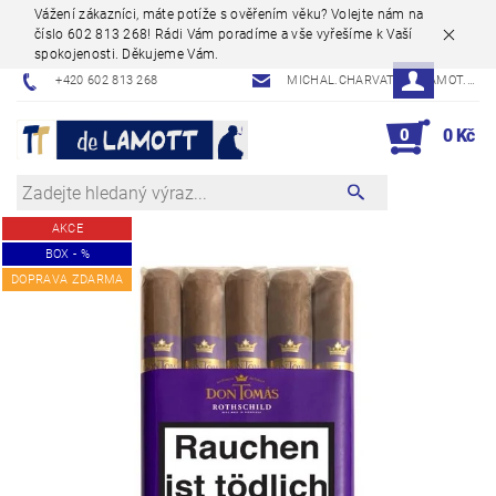
Vážení zákazníci, máte potíže s ověřením věku? Volejte nám na
číslo 602 813 268! Rádi Vám poradíme a vše vyřešíme k Vaší
spokojenosti. Děkujeme Vám.
+420 602 813 268
MICHAL.CHARVAT@DELAMOT.CZ
0
0 Kč
AKCE
BOX - %
DOPRAVA ZDARMA