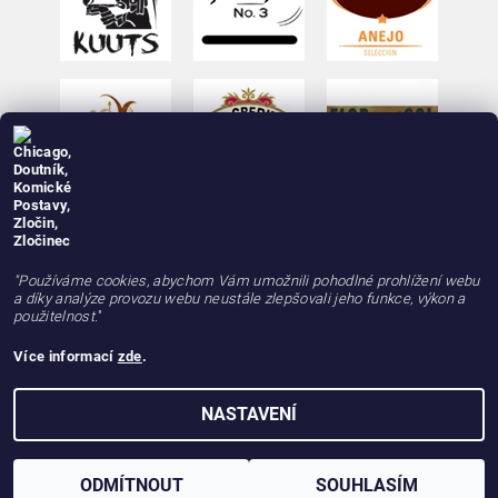
"Používáme cookies, abychom Vám umožnili pohodlné prohlížení webu
a díky analýze provozu webu neustále zlepšovali jeho funkce, výkon a
použitelnost.
"
Více informací
zde
.
2026 © deLAMOTT, e-shop - doutniky24.cz, doutníky se zárukou 100% kvality, rychle a
NASTAVENÍ
spolehlivě, všechna práva vyhrazena
Vytvořil Shoptet
ODMÍTNOUT
SOUHLASÍM