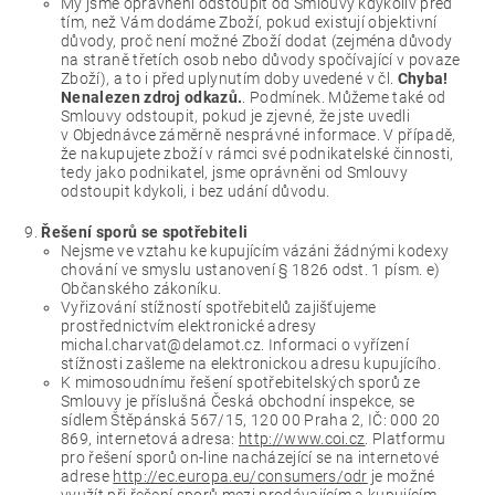
My jsme oprávněni odstoupit od Smlouvy kdykoliv před
tím, než Vám dodáme Zboží, pokud existují objektivní
důvody, proč není možné Zboží dodat (zejména důvody
na straně třetích osob nebo důvody spočívající v povaze
Zboží), a to i před uplynutím doby uvedené v čl.
Chyba!
Nenalezen zdroj odkazů.
. Podmínek. Můžeme také od
Smlouvy odstoupit, pokud je zjevné, že jste uvedli
v Objednávce záměrně nesprávné informace. V případě,
že nakupujete zboží v rámci své podnikatelské činnosti,
tedy jako podnikatel, jsme oprávněni od Smlouvy
odstoupit kdykoli, i bez udání důvodu.
Řešení sporů se spotřebiteli
Nejsme ve vztahu ke kupujícím vázáni žádnými kodexy
chování ve smyslu ustanovení § 1826 odst. 1 písm. e)
Občanského zákoníku.
Vyřizování stížností spotřebitelů zajišťujeme
prostřednictvím elektronické adresy
michal.charvat@delamot.cz. Informaci o vyřízení
stížnosti zašleme na elektronickou adresu kupujícího.
K mimosoudnímu řešení spotřebitelských sporů ze
Smlouvy je příslušná Česká obchodní inspekce, se
sídlem Štěpánská 567/15, 120 00 Praha 2, IČ: 000 20
869, internetová adresa:
http://www.coi.cz
. Platformu
pro řešení sporů on-line nacházející se na internetové
adrese
http://ec.europa.eu/consumers/odr
je možné
využít při řešení sporů mezi prodávajícím a kupujícím,