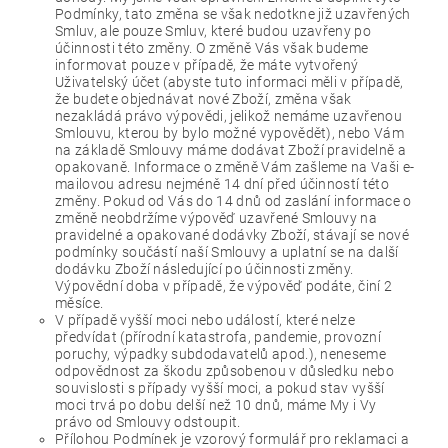
Podmínky, tato změna se však nedotkne již uzavřených
Smluv, ale pouze Smluv, které budou uzavřeny po
účinnosti této změny. O změně Vás však budeme
informovat pouze v případě, že máte vytvořený
Uživatelský účet (abyste tuto informaci měli v případě,
že budete objednávat nové Zboží, změna však
nezakládá právo výpovědi, jelikož nemáme uzavřenou
Smlouvu, kterou by bylo možné vypovědět), nebo Vám
na základě Smlouvy máme dodávat Zboží pravidelně a
opakovaně. Informace o změně Vám zašleme na Vaši e-
mailovou adresu nejméně 14 dní před účinností této
změny. Pokud od Vás do 14 dnů od zaslání informace o
změně neobdržíme výpověď uzavřené Smlouvy na
pravidelné a opakované dodávky Zboží, stávají se nové
podmínky součástí naší Smlouvy a uplatní se na další
dodávku Zboží následující po účinnosti změny.
Výpovědní doba v případě, že výpověď podáte, činí 2
měsíce.
V případě vyšší moci nebo událostí, které nelze
předvídat (přírodní katastrofa, pandemie, provozní
poruchy, výpadky subdodavatelů apod.), neneseme
odpovědnost za škodu způsobenou v důsledku nebo
souvislosti s případy vyšší moci, a pokud stav vyšší
moci trvá po dobu delší než 10 dnů, máme My i Vy
právo od Smlouvy odstoupit.
Přílohou Podmínek je vzorový formulář pro reklamaci a