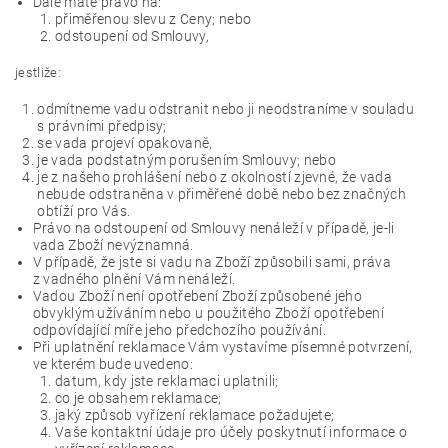
Dále máte právo na:
přiměřenou slevu z Ceny; nebo
odstoupení od Smlouvy,
jestliže:
odmítneme vadu odstranit nebo ji neodstraníme v souladu
s právními předpisy;
se vada projeví opakovaně,
je vada podstatným porušením Smlouvy; nebo
je z našeho prohlášení nebo z okolností zjevné, že vada
nebude odstraněna v přiměřené době nebo bez značných
obtíží pro Vás.
Právo na odstoupení od Smlouvy nenáleží v případě, je-li
vada Zboží nevýznamná.
V případě, že jste si vadu na Zboží způsobili sami, práva
z vadného plnění Vám nenáleží.
Vadou Zboží není opotřebení Zboží způsobené jeho
obvyklým užíváním nebo u použitého Zboží opotřebení
odpovídající míře jeho předchozího používání.
Při uplatnění reklamace Vám vystavíme písemné potvrzení,
ve kterém bude uvedeno:
datum, kdy jste reklamaci uplatnili;
co je obsahem reklamace;
jaký způsob vyřízení reklamace požadujete;
Vaše kontaktní údaje pro účely poskytnutí informace o