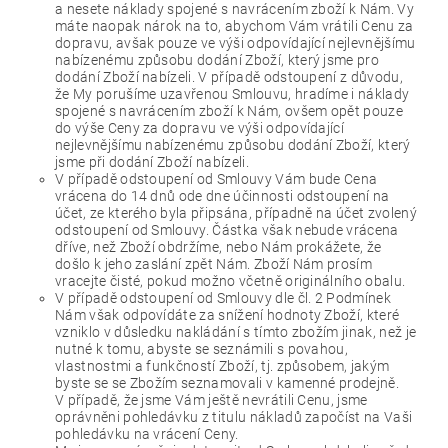
a nesete náklady spojené s navrácením zboží k Nám. Vy
máte naopak nárok na to, abychom Vám vrátili Cenu za
dopravu, avšak pouze ve výši odpovídající nejlevnějšímu
nabízenému způsobu dodání Zboží, který jsme pro
dodání Zboží nabízeli. V případě odstoupení z důvodu,
že My porušíme uzavřenou Smlouvu, hradíme i náklady
spojené s navrácením zboží k Nám, ovšem opět pouze
do výše Ceny za dopravu ve výši odpovídající
nejlevnějšímu nabízenému způsobu dodání Zboží, který
jsme při dodání Zboží nabízeli.
V případě odstoupení od Smlouvy Vám bude Cena
vrácena do 14 dnů ode dne účinnosti odstoupení na
účet, ze kterého byla připsána, případně na účet zvolený
odstoupení od Smlouvy. Částka však nebude vrácena
dříve, než Zboží obdržíme, nebo Nám prokážete, že
došlo k jeho zaslání zpět Nám. Zboží Nám prosím
vracejte čisté, pokud možno včetně originálního obalu.
V případě odstoupení od Smlouvy dle čl. 2 Podmínek
Nám však odpovídáte za snížení hodnoty Zboží, které
vzniklo v důsledku nakládání s tímto zbožím jinak, než je
nutné k tomu, abyste se seznámili s povahou,
vlastnostmi a funkčností Zboží, tj. způsobem, jakým
byste se se Zbožím seznamovali v kamenné prodejně.
V případě, že jsme Vám ještě nevrátili Cenu, jsme
oprávněni pohledávku z titulu nákladů započíst na Vaši
pohledávku na vrácení Ceny.