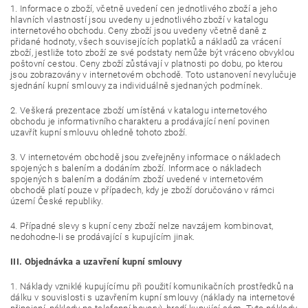
1. Informace o zboží, včetně uvedení cen jednotlivého zboží a jeho
hlavních vlastností jsou uvedeny u jednotlivého zboží v katalogu
internetového obchodu. Ceny zboží jsou uvedeny včetně daně z
přidané hodnoty, všech souvisejících poplatků a nákladů za vrácení
zboží, jestliže toto zboží ze své podstaty nemůže být vráceno obvyklou
poštovní cestou. Ceny zboží zůstávají v platnosti po dobu, po kterou
jsou zobrazovány v internetovém obchodě. Toto ustanovení nevylučuje
sjednání kupní smlouvy za individuálně sjednaných podmínek.
2. Veškerá prezentace zboží umístěná v katalogu internetového
obchodu je informativního charakteru a prodávající není povinen
uzavřít kupní smlouvu ohledně tohoto zboží.
3. V internetovém obchodě jsou zveřejněny informace o nákladech
spojených s balením a dodáním zboží. Informace o nákladech
spojených s balením a dodáním zboží uvedené v internetovém
obchodě platí pouze v případech, kdy je zboží doručováno v rámci
území České republiky.
4. Případné slevy s kupní ceny zboží nelze navzájem kombinovat,
nedohodne-li se prodávající s kupujícím jinak.
III. Objednávka a uzavření kupní smlouvy
1. Náklady vzniklé kupujícímu při použití komunikačních prostředků na
dálku v souvislosti s uzavřením kupní smlouvy (náklady na internetové