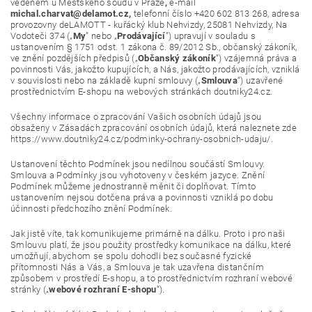
vedeném u Městského soudu v Praze
,
e-mail
michal.charvat@delamot.cz,
telefonní číslo +420 602 813 268, adresa
provozovny deLAMOTT - kuřácký klub Nehvizdy, 25081 Nehvizdy, Na
Vodoteči 374 („
My
” nebo „
Prodávající
”) upravují v souladu s
ustanovením § 1751 odst. 1 zákona č. 89/2012 Sb., občanský zákoník,
ve znění pozdějších předpisů („
Občanský zákoník
“) vzájemná práva a
povinnosti Vás, jakožto kupujících, a Nás, jakožto prodávajících, vzniklá
v souvislosti nebo na základě kupní smlouvy („
Smlouva
“) uzavřené
prostřednictvím E-shopu na webových stránkách doutniky24.cz.
Všechny informace o zpracování Vašich osobních údajů jsou
obsaženy v Zásadách zpracování osobních údajů, která naleznete zde
https://www.doutniky24.cz/podminky-ochrany-osobnich-udaju/.
Ustanovení těchto Podmínek jsou nedílnou součástí Smlouvy.
Smlouva a Podmínky jsou vyhotoveny v českém jazyce. Znění
Podmínek můžeme jednostranně měnit či doplňovat. Tímto
ustanovením nejsou dotčena práva a povinnosti vzniklá po dobu
účinnosti předchozího znění Podmínek.
Jak jistě víte, tak komunikujeme primárně na dálku. Proto i pro naši
Smlouvu platí, že jsou použity prostředky komunikace na dálku, které
umožňují, abychom se spolu dohodli bez současné fyzické
přítomnosti Nás a Vás, a Smlouva je tak uzavřena distančním
způsobem v prostředí E-shopu, a to prostřednictvím rozhraní webové
stránky („
webové rozhraní E-shopu
“).