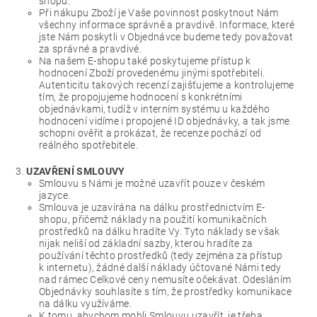
shopu.
Při nákupu Zboží je Vaše povinnost poskytnout Nám
všechny informace správně a pravdivě. Informace, které
jste Nám poskytli v Objednávce budeme tedy považovat
za správné a pravdivé.
Na našem E-shopu také poskytujeme přístup k
hodnocení Zboží provedenému jinými spotřebiteli.
Autenticitu takových recenzí zajišťujeme a kontrolujeme
tím, že propojujeme hodnocení s konkrétními
objednávkami, tudíž v interním systému u každého
hodnocení vidíme i propojené ID objednávky, a tak jsme
schopni ověřit a prokázat, že recenze pochází od
reálného spotřebitele.
UZAVŘENÍ SMLOUVY
Smlouvu s Námi je možné uzavřít pouze v českém
jazyce.
Smlouva je uzavírána na dálku prostřednictvím E-
shopu, přičemž náklady na použití komunikačních
prostředků na dálku hradíte Vy. Tyto náklady se však
nijak neliší od základní sazby, kterou hradíte za
používání těchto prostředků (tedy zejména za přístup
k internetu), žádné další náklady účtované Námi tedy
nad rámec Celkové ceny nemusíte očekávat. Odesláním
Objednávky souhlasíte s tím, že prostředky komunikace
na dálku využíváme.
K tomu, abychom mohli Smlouvu uzavřít, je třeba,