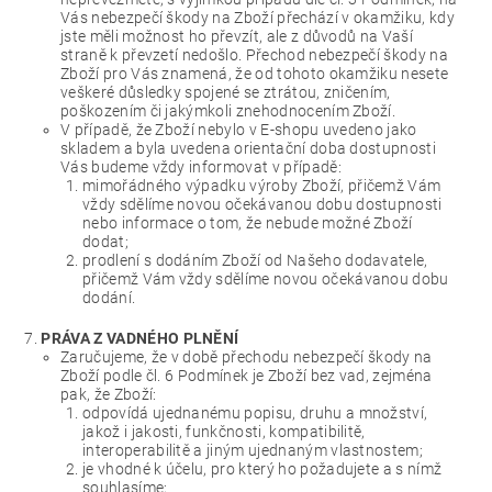
Vás nebezpečí škody na Zboží přechází v okamžiku, kdy
jste měli možnost ho převzít, ale z důvodů na Vaší
straně k převzetí nedošlo. Přechod nebezpečí škody na
Zboží pro Vás znamená, že od tohoto okamžiku nesete
veškeré důsledky spojené se ztrátou, zničením,
poškozením či jakýmkoli znehodnocením Zboží.
V případě, že Zboží nebylo v E-shopu uvedeno jako
skladem a byla uvedena orientační doba dostupnosti
Vás budeme vždy informovat v případě:
mimořádného výpadku výroby Zboží, přičemž Vám
vždy sdělíme novou očekávanou dobu dostupnosti
nebo informace o tom, že nebude možné Zboží
dodat;
prodlení s dodáním Zboží od Našeho dodavatele,
přičemž Vám vždy sdělíme novou očekávanou dobu
dodání.
PRÁVA Z VADNÉHO PLNĚNÍ
Zaručujeme, že v době přechodu nebezpečí škody na
Zboží podle čl. 6 Podmínek je Zboží bez vad, zejména
pak, že Zboží:
odpovídá ujednanému popisu, druhu a množství,
jakož i jakosti, funkčnosti, kompatibilitě,
interoperabilitě a jiným ujednaným vlastnostem;
je vhodné k účelu, pro který ho požadujete a s nímž
souhlasíme;