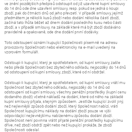
ve znění pozdějších předpisů odstoupit od již uzavřené kupní smlouvy
do 14 dnů ode dne uzavření smlouvy, resp. pokud se jedná o koupi
zboží, pak do čtrnácti dnů od jeho převzetí. V případě smlouvy, jejímž
předmětem je několik kusů zboží nebo dodání několika částí zboží,
začíná tato lhůta běžet až dnem dodání posledního kusu nebo části
zboží, a v případě smlouvy, na základě které má být zboží dodáváno
pravidelně a opakovaně, ode dne dodání první dodávky.
Toto odstoupení oznámí kupující Společnosti písemně na adresu
provozovny Společnosti nebo elektronicky na e-mail uvedený na
vzorovém formuláři.
Odstoupí-li kupující, který je spotřebitelem, od kupní smlouvy, zašle
nebo předá Společnosti bez zbytečného odkladu, nejpozději do 14 dnů
od odstoupení od kupní smlouvy, zboží, které od ní obdržel.
Odstoupí-li kupující, který je spotřebitelem, od kupní smlouvy, vrátí mu
Společnost bez zbytečného odkladu, nejpozději do 14 dnů od
odstoupení od kupní smlouvy, všechny peněžní prostředky (kupní cenu
dodaného zboží) včetně nákladů na dodání, které od něho na základě
kupní smlouvy přijala, stejným způsobem. Jestliže kupující zvolil jiný,
než nejlevnější způsob dodání zboží, který Společnost nabízí, vrátí
Společnost kupujícímu náklady na dodání zboží pouze ve výši
odpovídající nejlevnějšímu nabízenému způsobu dodání zboží.
Společnost není povinna vrátit přijaté peněžní prostředky kupujícímu
dříve, než zboží obdrží zpět nebo než kupující prokáže, že zboží
Společnosti odeslal.