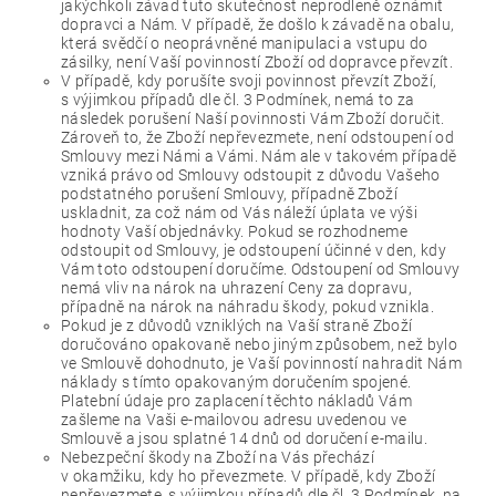
jakýchkoli závad tuto skutečnost neprodleně oznámit
dopravci a Nám. V případě, že došlo k závadě na obalu,
která svědčí o neoprávněné manipulaci a vstupu do
zásilky, není Vaší povinností Zboží od dopravce převzít.
V případě, kdy porušíte svoji povinnost převzít Zboží,
s výjimkou případů dle čl. 3 Podmínek, nemá to za
následek porušení Naší povinnosti Vám Zboží doručit.
Zároveň to, že Zboží nepřevezmete, není odstoupení od
Smlouvy mezi Námi a Vámi. Nám ale v takovém případě
vzniká právo od Smlouvy odstoupit z důvodu Vašeho
podstatného porušení Smlouvy, případně Zboží
uskladnit, za což nám od Vás náleží úplata ve výši
hodnoty Vaší objednávky. Pokud se rozhodneme
odstoupit od Smlouvy, je odstoupení účinné v den, kdy
Vám toto odstoupení doručíme. Odstoupení od Smlouvy
nemá vliv na nárok na uhrazení Ceny za dopravu,
případně na nárok na náhradu škody, pokud vznikla.
Pokud je z důvodů vzniklých na Vaší straně Zboží
doručováno opakovaně nebo jiným způsobem, než bylo
ve Smlouvě dohodnuto, je Vaší povinností nahradit Nám
náklady s tímto opakovaným doručením spojené.
Platební údaje pro zaplacení těchto nákladů Vám
zašleme na Vaši e-mailovou adresu uvedenou ve
Smlouvě a jsou splatné 14 dnů od doručení e-mailu.
Nebezpeční škody na Zboží na Vás přechází
v okamžiku, kdy ho převezmete. V případě, kdy Zboží
nepřevezmete, s výjimkou případů dle čl. 3 Podmínek, na