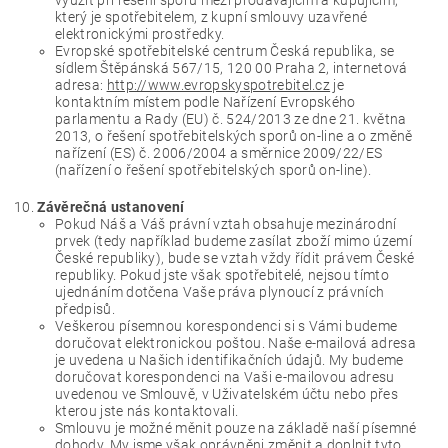
který je spotřebitelem, z kupní smlouvy uzavřené
elektronickými prostředky.
Evropské spotřebitelské centrum Česká republika, se
sídlem Štěpánská 567/15, 120 00 Praha 2, internetová
adresa:
http://www.evropskyspotrebitel.cz
je
kontaktním místem podle Nařízení Evropského
parlamentu a Rady (EU) č. 524/2013 ze dne 21. května
2013, o řešení spotřebitelských sporů on-line a o změně
nařízení (ES) č. 2006/2004 a směrnice 2009/22/ES
(nařízení o řešení spotřebitelských sporů on-line).
Závěrečná ustanovení
Pokud Náš a Váš právní vztah obsahuje mezinárodní
prvek (tedy například budeme zasílat zboží mimo území
České republiky), bude se vztah vždy řídit právem České
republiky. Pokud jste však spotřebitelé, nejsou tímto
ujednáním dotčena Vaše práva plynoucí z právních
předpisů.
Veškerou písemnou korespondenci si s Vámi budeme
doručovat elektronickou poštou. Naše e-mailová adresa
je uvedena u Našich identifikačních údajů. My budeme
doručovat korespondenci na Vaši e-mailovou adresu
uvedenou ve Smlouvě, v Uživatelském účtu nebo přes
kterou jste nás kontaktovali.
Smlouvu je možné měnit pouze na základě naší písemné
dohody. My jsme však oprávněni změnit a doplnit tyto