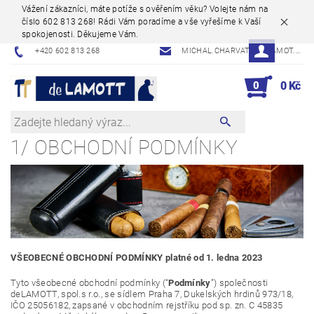
Vážení zákazníci, máte potíže s ověřením věku? Volejte nám na
číslo 602 813 268! Rádi Vám poradíme a vše vyřešíme k Vaší
spokojenosti. Děkujeme Vám.
+420 602 813 268
MICHAL.CHARVAT@DELAMOT.CZ
0
0 Kč
1/ OBCHODNÍ PODMÍNKY
VŠEOBECNÉ OBCHODNÍ PODMÍNKY platné od 1. ledna 2023
Tyto všeobecné obchodní podmínky (“
Podmínky
”) společnosti
deLAMOTT, spol.s r.o., se sídlem Praha 7, Dukelských hrdinů 973/18,
IČO 25056182, zapsané v obchodním rejstříku pod sp. zn. C 45835