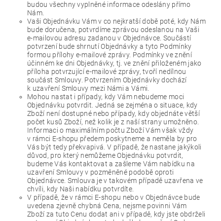
budou všechny vyplněné informace odeslány přímo
Nám.
Vaši Objednávku Vám v co nejkratší době poté, kdy Nám
bude doručena, potvrdíme zprávou odeslanou na Vaši
e-mailovou adresu zadanou v Objednávce. Součástí
potvrzení bude shrnutí Objednávky a tyto Podmínky
formou přílohy e-mailové zprávy. Podmínky ve znění
účinném ke dni Objednávky, tj. ve znění přiloženém jako
příloha potvrzující e-mailové zprávy, tvoří nedílnou
součást Smlouvy. Potvrzením Objednávky dochází
k uzavření Smlouvy mezi Námi a Vámi.
Mohou nastat i případy, kdy Vám nebudeme moci
Objednávku potvrdit. Jedná se zejména o situace, kdy
Zboží není dostupné nebo případy, kdy objednáte větší
počet kusů Zboží, než kolik je z naší strany umožněno.
Informaci o maximálním počtu Zboží Vám však vždy
v rámci E-shopu předem poskytneme a neměla by pro
Vás být tedy překvapivá. V případě, že nastane jakýkoli
důvod, pro který nemůžeme Objednávku potvrdit,
budeme Vás kontaktovat a zašleme Vám nabídku na
uzavření Smlouvy v pozměněné podobě oproti
Objednávce. Smlouva je v takovém případě uzavřena ve
chvíli, kdy Naši nabídku potvrdíte.
V případě, že v rámci E-shopu nebo v Objednávce bude
uvedena zjevně chybná Cena, nejsme povinni Vám
Zboží za tuto Cenu dodat ani v případě, kdy jste obdrželi