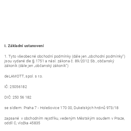
I. Základní ustanovení
1. Tyto všeobecné obchodní podmínky (dále jen „obchodní podmínky“)
jsou vydané dle § 1751 a násl. zákona č. 89/2012 Sb., občanský
zákoník (dále jen „občanský zákoník“)
deLAMOTT, spol. s r.o.
IČ: 25056182
DIČ: 250 56 182
se sídlem: Praha 7 - Holešovice 170 00, Dukelských hrdinů 973/18
zapsané v obchodním rejstříku, vedeným Městským soudem v Praze,
oddíl C, vložka 45835