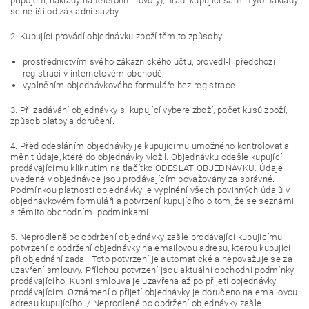
připojení, náklady na telefonní hovory), hradí kupující sám. Tyto náklady
se neliší od základní sazby.
2. Kupující provádí objednávku zboží těmito způsoby:
prostřednictvím svého zákaznického účtu, provedl-li předchozí
registraci v internetovém obchodě,
vyplněním objednávkového formuláře bez registrace.
3. Při zadávání objednávky si kupující vybere zboží, počet kusů zboží,
způsob platby a doručení.
4. Před odesláním objednávky je kupujícímu umožněno kontrolovat a
měnit údaje, které do objednávky vložil. Objednávku odešle kupující
prodávajícímu kliknutím na tlačítko ODESLAT OBJEDNÁVKU. Údaje
uvedené v objednávce jsou prodávajícím považovány za správné.
Podmínkou platnosti objednávky je vyplnění všech povinných údajů v
objednávkovém formuláři a potvrzení kupujícího o tom, že se seznámil
s těmito obchodními podmínkami.
5. Neprodleně po obdržení objednávky zašle prodávající kupujícímu
potvrzení o obdržení objednávky na emailovou adresu, kterou kupující
při objednání zadal. Toto potvrzení je automatické a nepovažuje se za
uzavření smlouvy. Přílohou potvrzení jsou aktuální obchodní podmínky
prodávajícího. Kupní smlouva je uzavřena až po přijetí objednávky
prodávajícím. Oznámení o přijetí objednávky je doručeno na emailovou
adresu kupujícího. / Neprodleně po obdržení objednávky zašle