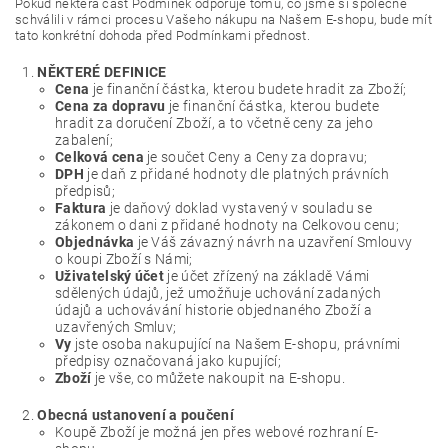
Pokud některá část Podmínek odporuje tomu, co jsme si společně
schválili v rámci procesu Vašeho nákupu na Našem E-shopu, bude mít
tato konkrétní dohoda před Podmínkami přednost.
NĚKTERÉ DEFINICE
Cena
je finanční částka, kterou budete hradit za Zboží;
Cena za dopravu
je finanční částka, kterou budete
hradit za doručení Zboží, a to včetně ceny za jeho
zabalení;
Celková cena
je součet Ceny a Ceny za dopravu;
DPH
je daň z přidané hodnoty dle platných právních
předpisů;
Faktura
je daňový doklad vystavený v souladu se
zákonem o dani z přidané hodnoty na Celkovou cenu;
Objednávka
je Váš závazný návrh na uzavření Smlouvy
o koupi Zboží s Námi;
Uživatelský účet
je účet zřízený na základě Vámi
sdělených údajů, jež umožňuje uchování zadaných
údajů a uchovávání historie objednaného Zboží a
uzavřených Smluv;
Vy
jste osoba nakupující na Našem E-shopu, právními
předpisy označovaná jako kupující;
Zboží
je vše, co můžete nakoupit na E-shopu.
Obecná ustanovení a poučení
Koupě Zboží je možná jen přes webové rozhraní E-