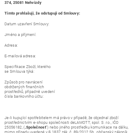
374, 25081 Nehvizdy
Tímto prohlašuji, že odstupuji od Smlouvy:
Datum uzavření Smlouvy:
Jméno a příjmení:
Adresa:
E-mailová adresa:
Specifikace Zboží, kterého
se Smlouva týká:
Způsob pro navrácení
obdržených finančních
prostředků, případně uvedení
čísla bankovního účtu:
Je-li kupující spotřebitelem má právo v případě, že objednal zboží
prostřednictvím e-shopu společnosti deLAMOTT, spol. S .r.o., IČO
25056182, („
Společnost
“) nebo jiného prostředku komunikace na dálku,
mimo případy uvedené v § 1837 zák. č. 89/2012 Sb., občanský zákoník,