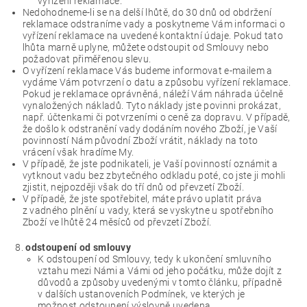
vyřízení reklamace.
Nedohodneme-li se na delší lhůtě, do 30 dnů od obdržení
reklamace odstraníme vady a poskytneme Vám informaci o
vyřízení reklamace na uvedené kontaktní údaje. Pokud tato
lhůta marně uplyne, můžete odstoupit od Smlouvy nebo
požadovat přiměřenou slevu.
O vyřízení reklamace Vás budeme informovat e-mailem a
vydáme Vám potvrzení o datu a způsobu vyřízení reklamace.
Pokud je reklamace oprávněná, náleží Vám náhrada účelně
vynaložených nákladů. Tyto náklady jste povinni prokázat,
např. účtenkami či potvrzeními o ceně za dopravu. V případě,
že došlo k odstranění vady dodáním nového Zboží, je Vaší
povinností Nám původní Zboží vrátit, náklady na toto
vrácení však hradíme My.
V případě, že jste podnikateli, je Vaší povinností oznámit a
vytknout vadu bez zbytečného odkladu poté, co jste ji mohli
zjistit, nejpozději však do tří dnů od převzetí Zboží.
V případě, že jste spotřebitel, máte právo uplatit práva
z vadného plnění u vady, která se vyskytne u spotřebního
Zboží ve lhůtě 24 měsíců od převzetí Zboží.
odstoupení od smlouvy
K odstoupení od Smlouvy, tedy k ukončení smluvního
vztahu mezi Námi a Vámi od jeho počátku, může dojít z
důvodů a způsoby uvedenými v tomto článku, případně
v dalších ustanoveních Podmínek, ve kterých je
možnost odstoupení výslovně uvedena.