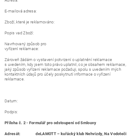
Adresa:
E-mailová adresa:
Zboží, které je reklamováno:
Popis vad Zboží:
Navrhovaný způsob pro
vyřízení reklamace:
Zároveň žádám o vystavení potvrzení o uplatnění reklamace
s uvedením, kdy jsem toto právo uplatnil, co je obsahem reklamace,
jaký způsob vyřízení reklamace požaduji, spolu s uvedením mých
kontaktních údajů pro účely poskytnutí informace o vyřízení
reklamace.
Datum:
Podpis:
Příloha č. 2 - Formulář pro odstoupení od Smlouvy
Adresát: deLAMOTT – kuřácký klub Nehvizdy, Na Vodoteči