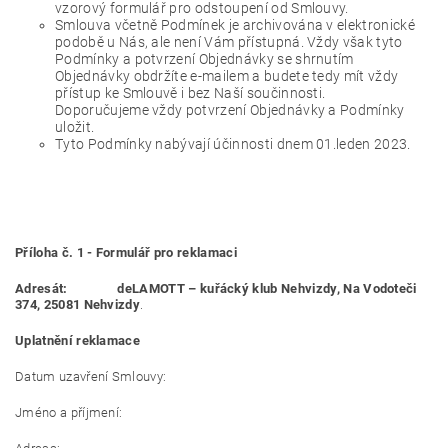
vzorový formulář pro odstoupení od Smlouvy.
Smlouva včetně Podmínek je archivována v elektronické
podobě u Nás, ale není Vám přístupná. Vždy však tyto
Podmínky a potvrzení Objednávky se shrnutím
Objednávky obdržíte e-mailem a budete tedy mít vždy
přístup ke Smlouvě i bez Naší součinnosti.
Doporučujeme vždy potvrzení Objednávky a Podmínky
uložit.
Tyto Podmínky nabývají účinnosti dnem 01.leden 2023.
Příloha č. 1 - Formulář pro reklamaci
Adresát: deLAMOTT – kuřácký klub Nehvizdy, Na Vodoteči
374, 25081 Nehvizdy
.
Uplatnění reklamace
Datum uzavření Smlouvy:
Jméno a příjmení: