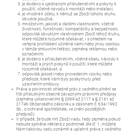
je dodáno s ujednaným příslušenstvím a pokyny k
použití, včetně návodu k montáži nebo instalaci;
je vhodné k účelu, k němuž se Zboží tohoto druhu
obvykle používá;
množstvím, jakostí a dalšími vlastnostmi, včetně
životnosti, funkčnosti, kompatibility a bezpečnosti,
odpovídá obvyklým vlastnostem Zboží téhož druhu,
které můžete rozumně očekávat, i s ohledem na
veřejná prohlášení učiněná námi nebo jinou osobou
v témže smluvním řetězci, zejména reklamou nebo
označením;
je dodáno s příslušenstvím, včetně obalu, návodu k
montáži a jiných pokynů k použití, které můžete
rozumně očekávat; a
odpovídá jakostí nebo provedením vzorku nebo
předloze, které Vám byly poskytnuty před
uzavřením smlouvy.
Práva a povinnosti ohledně práv z vadného plnění se
řídí příslušnými obecně závaznými právními předpisy
(zejména ustanoveními § 2099 až 2117 a § 2161 až
2174b Občanského zákoníku a zákonem č. 634/1992
Sb., o ochraně spotřebitele, ve znění pozdějších
předpisů).
V případě, že bude mít Zboží vadu, tedy zejména pokud
nebude splněna některá z podmínek dle čl. 1, můžete
Nám takovou vadu oznámit a uplatnit práva z vadného