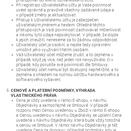
Při registraci Uživatelského účtu je Vaše povinnost
uvést správně a pravdivě všechny zadávané údaje a
v případě změny je aktualizovat.
Přístup k Uživatelskému účtu je zabezpečen
uživatelským jménem a heslem. Ohledně těchto
přístupových je Vaší povinností zachovávat mlčenlivost
a nikomu tyto údaje neposkytovat. V případě, že dojde
k jejich zneužití, neneseme za to žádnou odpovědnost.
Uživatelský účet je osobní, a nejste tedy oprávněni
umožnit jeho využívání třetím osobám.
Váš Uživatelský účet můžeme zrušit, a to zejména v
případě, když jej více, než jeden rok nevyužíváte, či v
případě, kdy porušíte své povinnosti dle Smlouvy.
Uživatelský účet nemusí být dostupný nepřetržitě, a to
zejména s ohledem na nutnou údržbu hardwarového a
softwarového vybavení.
CENOVÉ A PLATEBNÍ PODMÍNKY, VÝHRADA
VLASTNICKÉHO PRÁVA
Cena je vždy uvedena v rámci E-shopu, v návrhu
Objednávky a samozřejmě ve Smlouvě. V případě
rozporu mezi Cenou uvedenou u Zboží v rámci E-shopu
a Cenou uvedenou v návrhu Objednávky se uplatní Cena
uvedená v návrhu Objednávky, která bude vždy totožná
s cenou ve Smlouvě. V rámci návrhu Objednávky je též
uvedena Cena za dopravu, případně podmínky, kdy je