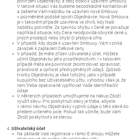
potvrzení Objednávky, a tedy došlo k uzavření Smlouvy.
V takové situaci Vás budeme bezodkladně kontaktovat
a zašleme Vám nabídku na uzavření nové Smlouvy
v pozměněné podobě oproti Objednávce. Nová Smlouva
je v takovém případě uzavřena ve chvíli, kdy Naši
nabídku potvrdíte. Za zjevnou chybu v Ceně se považuje
například situace, kdy Cena neodpovídá obvyklé ceně u
jiných prodejců nebo chybí či přebývá cifra.
V případě, kdy dojde k uzavření Smlouvy, Vám vzniká
závazek k zaplacení Celkové ceny.
V případě, že máte zřízen Uživatelský účet, můžete
učinit Objednávku jeho prostřednictvím. I v takovém
případě máte ale povinnost zkontrolovat správnost,
pravdivost a úplnost předvyplněných údajů. Způsob
tvorby Objednávky je však totožný, jako v případě
kupujícího bez Uživatelského účtu, výhodou však je, že
není třeba opakovaně vyplňovat Vaše identifikační
údaje.
V některých případech umožňujeme na nákup Zboží
využít slevu. Pro poskytnutí slevy je třeba, abyste
v rámci návrhu Objednávky vyplnili údaje o této slevě do
předem určeného pole. Pokud tak učiníte, bude Vám
Zboží poskytnuto se slevou.
Uživatelský účet
Na základě Vaší registrace v rámci E-shopu můžete
přistupovat do svého Uživatelského účtu.