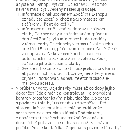
abyste na E-shopu vytvořili Objednávku. V tomto
návrhu musí být uvedeny následující údaje:
Informace o nakupovaném Zboží (na E-shopu
označujete Zboží, o jehož nákup máte zájem,
tlačítkem „Přidat do košíku“);
Informace o Ceně, Ceně za dopravu, způsobu
platby Celkové ceny a požadovaném způsobu
doručení Zboží; tyto informace budou zadány
v rámci tvorby Objednávky v rámci uživatelského
prostředí E-shopu, přičemž informace o Ceně, Ceně
za dopravu a Celkové ceně budou uvedeny
automaticky na základě Vámi zvolného Zboží,
způsobu jeho doručení a platby;
Své identifikační a kontaktní údaje sloužící k tomu,
abychom mohli doručit Zboží, zejména tedy jméno,
příjmení, doručovací adresu, telefonní číslo a e-
mailovou adresu.
V průběhu tvorby Objednávky může až do doby jejího
dokončení údaje měnit a kontrolovat. Po provedení
kontroly prostřednictvím stisku tlačítka „Objednat
s povinností platby“ Objednávku dokončíte. Před
stiskem tlačítka musíte ale ještě potvrdit Vaše
seznámení se a souhlas s těmito Podmínkami,
v opačném případě nebude možné Objednávku
dokončit. K potvrzení a souhlasu slouží zatrhávací
políčko. Po stisku tlačítka „Objednat s povinností platby“