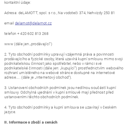
kontaktní údaje:
Adresa: deLAMOTT, spol. s r.o., Na vodoteči 374, Nehvizdy 250 81
email
delamot@delamot.cz
telefon + 420 602 813 268
www (dále jen „prodávající“)
2. Tyto obchodní podmínky upravují vzájemná práva a povinnosti
prodávajícího a fyzické osoby, která uzavírá kupní smlouvu mimo svoji
podnikatelskou činnost jako spotřebitel, nebo v rámci své
podnikatelské činnosti (dále jen: „kupující“) prostřednictvím webového
rozhraní umístěného na webové stránce dostupné na internetové
adrese….. (dále je „internetový obchod“).
3. Ustanovení obchodních podmínek jsou nedílnou součástí kupní
smlouvy. Odchylná ujednání v kupní smlouvě mají přednost před
ustanoveními těchto obchodních podmínek.
4. Tyto obchodní podmínky a kupní smlouva se uzavírají v českém
jazyce.
II. Informace o zboží a cenách