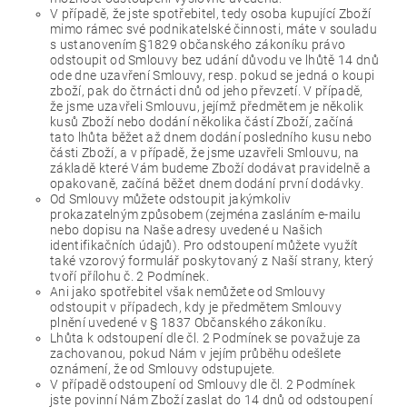
V případě, že jste spotřebitel, tedy osoba kupující Zboží
mimo rámec své podnikatelské činnosti, máte v souladu
s ustanovením §1829 občanského zákoníku právo
odstoupit od Smlouvy bez udání důvodu ve lhůtě 14 dnů
ode dne uzavření Smlouvy, resp. pokud se jedná o koupi
zboží, pak do čtrnácti dnů od jeho převzetí. V případě,
že jsme uzavřeli Smlouvu, jejímž předmětem je několik
kusů Zboží nebo dodání několika částí Zboží, začíná
tato lhůta běžet až dnem dodání posledního kusu nebo
části Zboží, a v případě, že jsme uzavřeli Smlouvu, na
základě které Vám budeme Zboží dodávat pravidelně a
opakovaně, začíná běžet dnem dodání první dodávky.
Od Smlouvy můžete odstoupit jakýmkoliv
prokazatelným způsobem (zejména zasláním e-mailu
nebo dopisu na Naše adresy uvedené u Našich
identifikačních údajů). Pro odstoupení můžete využít
také vzorový formulář poskytovaný z Naší strany, který
tvoří přílohu č. 2 Podmínek.
Ani jako spotřebitel však nemůžete od Smlouvy
odstoupit v případech, kdy je předmětem Smlouvy
plnění uvedené v § 1837 Občanského zákoníku.
Lhůta k odstoupení dle čl. 2 Podmínek se považuje za
zachovanou, pokud Nám v jejím průběhu odešlete
oznámení, že od Smlouvy odstupujete.
V případě odstoupení od Smlouvy dle čl. 2 Podmínek
jste povinní Nám Zboží zaslat do 14 dnů od odstoupení