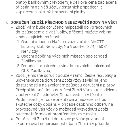
platby bankovním převodem je Celková cena zaplacena
připsáním na Náš účet, v ostatních případech je
zaplacena v okamžik provedení platby.
DORUČENÍ ZBOŽÍ, PŘECHOD NEBEZPEČÍ ŠKODY NA VĚCI
Zboží Vám bude doručeno nejpozději do 7pracovních
dní způsobem dle Vaší volby, přičemž můžete vybírat
z následujících možností:
Osobní odběr na Naší provozovně deLAMOTT –
kuřácký klub Nehvizdy, Na Vodoteči 374, 25081
Nehvizdy
Osobní odběr na výdejních místech společnosti
Zásilkovna.
Doručení prostřednictvím dopravních společností
GLS, Zásilkovna;
Zboží je možné doručit pouze v rámci České republiky a
SlovenskaDoba doručení Zboží vždy závisí na jeho
dostupnosti a na zvoleném způsobu doručení a platby.
Předpokládaná doba doručení Zboží Vám bude sdělena
v potvrzení Objednávky. Doba uvedená v těchto
Podmínkách je pouze orientační a může se lišit od
skutečné doby dodání. V případě osobního odběru na
provozovně Vás vždy o možnosti vyzvednutí Zboží
budeme informovat prostřednictvím e-mailu.
Po převzetí Zboží od dopravce je Vaše povinnost
zkontrolovat neporušenost obalu Zboží a v případě