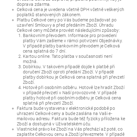
doprava zdarma.
Celková cena je uvedena včetně DPH včetně veškerých
poplatků stanovených zákonem.
Platbu Celkové ceny po Vás budeme požadovat po
uzavření Smlouvy a před předáním Zboží. Úhradu
Celkové ceny můžete provést následujícími způsoby:
Bankovním převodem. Informace pro provedení
platby Vám zašleme v rámci potvrzení Objednávky.
V případě platby bankovním převodem je Celková
cena splatná do 7 dní.
Kartou online. Tato platba v současnosti není
možná.
Dobírkou. V takovém případě dojde k platbě při
doručení Zboží oproti předání Zboží. V případě
platby dobírkou je Celková cena splatná při převzetí
Zboží.
Hotově při osobním odběru. Hotově lze hradit Zboží
v případě převzetí v Naší provozovně. V případě
platby hotově při osobním odběru je Celková cena
splatná při převzetí Zboží.
Faktura bude vystavena v elektronické podobě po
uhrazení Celkové ceny a bude zaslána na Vaši e-
mailovou adresu. Faktura bude též fyzicky přiložena ke
Zboží a dostupná v Uživatelském úču.
Vlastnické právo ke Zboží na Vás přechází až poté, co
zaplatíte Celkovou cenu a Zboží převezmete. V případě