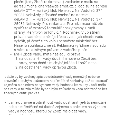
plnění (tedy Zboží reklamovat) zasláním e-mailu na
adresu
michal.charvat@delamot.cz
, či dopisu na adresu
deLAMOTT – kuřácký klub Nehvizdy, Na Vodoteči 374,
25081 Nehvizdy, případně osobně na adrese:
deLAMOTT – kuřácký klub Nehvizdy, Na Vodoteči 374,
25081 Nehvizdy. Pro reklamaci. Pro reklamaci můžete
využít také vzorový formulář poskytovaný z Naší
strany, který tvoří přílohu č. 1 Podmínek. V uplatnění
práva z vadného plnění je třeba zvolit, jak chcete vadu
vyřešit, přičemž tuto volbu nemůžete následně bez
Našeho souhlasu změnit. Reklamaci vyřídíme v souladu
s Vámi uplatněným právem z vadného plnění.
Má-li Zboží vadu, máte následující práva:
na odstranění vady dodáním nového Zboží bez
vady, nebo dodáním chybějící části Zboží; nebo
na odstranění vady opravou Zboží,
ledaže by byl zvolený způsob odstranění vady nemožný nebo ve
srovnání s druhým způsobem nepřiměřeně nákladný, což se posoudí
zejména s ohledem na význam vady, hodnotu, kterou by Zboží mělo
bez vady, a to, zda může být druhým způsobem vada odstraněna bez
značných obtíží pro vás.
Jsme oprávněni odmítnout vadu odstranit, je-li to nemožné
nebo nepřiměřeně nákladné zejména s ohledem na význam
vady a hodnotu, kterou by Zboží mělo bez vady.