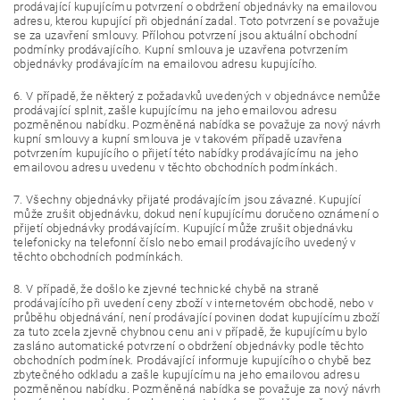
prodávající kupujícímu potvrzení o obdržení objednávky na emailovou
adresu, kterou kupující při objednání zadal. Toto potvrzení se považuje
se za uzavření smlouvy. Přílohou potvrzení jsou aktuální obchodní
podmínky prodávajícího. Kupní smlouva je uzavřena potvrzením
objednávky prodávajícím na emailovou adresu kupujícího.
6. V případě, že některý z požadavků uvedených v objednávce nemůže
prodávající splnit, zašle kupujícímu na jeho emailovou adresu
pozměněnou nabídku. Pozměněná nabídka se považuje za nový návrh
kupní smlouvy a kupní smlouva je v takovém případě uzavřena
potvrzením kupujícího o přijetí této nabídky prodávajícímu na jeho
emailovou adresu uvedenu v těchto obchodních podmínkách.
7. Všechny objednávky přijaté prodávajícím jsou závazné. Kupující
může zrušit objednávku, dokud není kupujícímu doručeno oznámení o
přijetí objednávky prodávajícím. Kupující může zrušit objednávku
telefonicky na telefonní číslo nebo email prodávajícího uvedený v
těchto obchodních podmínkách.
8. V případě, že došlo ke zjevné technické chybě na straně
prodávajícího při uvedení ceny zboží v internetovém obchodě, nebo v
průběhu objednávání, není prodávající povinen dodat kupujícímu zboží
za tuto zcela zjevně chybnou cenu ani v případě, že kupujícímu bylo
zasláno automatické potvrzení o obdržení objednávky podle těchto
obchodních podmínek. Prodávající informuje kupujícího o chybě bez
zbytečného odkladu a zašle kupujícímu na jeho emailovou adresu
pozměněnou nabídku. Pozměněná nabídka se považuje za nový návrh