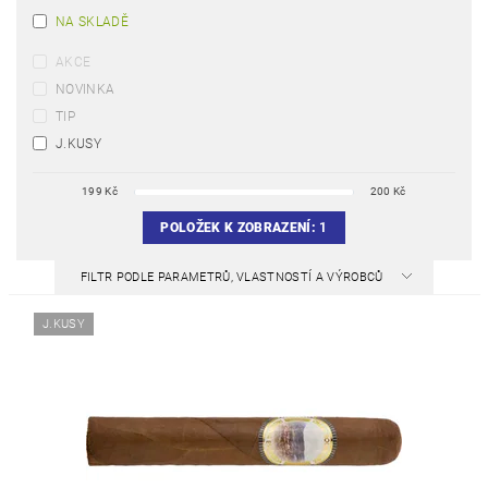
NA SKLADĚ
AKCE
NOVINKA
TIP
J.KUSY
199
Kč
200
Kč
POLOŽEK K ZOBRAZENÍ:
1
FILTR PODLE PARAMETRŮ, VLASTNOSTÍ A VÝROBCŮ
J.KUSY