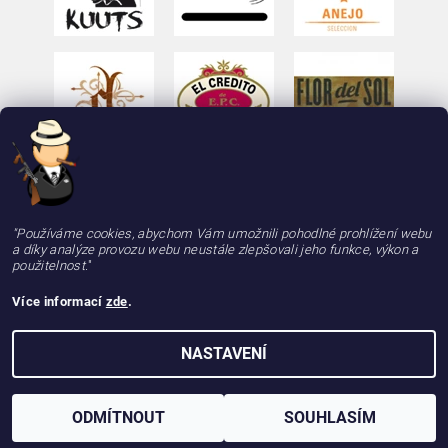
"Používáme cookies, abychom Vám umožnili pohodlné prohlížení webu
a díky analýze provozu webu neustále zlepšovali jeho funkce, výkon a
použitelnost.
"
Více informací
zde
.
2026 © deLAMOTT, e-shop - doutniky24.cz, doutníky se zárukou 100% kvality, rychle a
NASTAVENÍ
spolehlivě, všechna práva vyhrazena
Vytvořil Shoptet
ODMÍTNOUT
SOUHLASÍM
Používáme
ověření věku Adulto