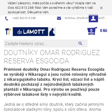
Vážení zákazníci, máte potíže s ověřením věku? Volejte nám na
číslo 602 813 268! Rádi Vám poradíme a vše vyřešíme k Vaší
spokojenosti. Děkujeme Vám.
+420 602 813 268
MICHAL.CHARVAT@DELAMOT.CZ
0
0 Kč
DOUTNÍKY OMAR RODRIGUEZ
RESERVA ESGOCIDA
Prémiové doutníky Omar Rodriguez Reserva Escogida
se vyrábějí v Nikaragui a jsou ručně rolovány výhradně
z nikaragujského tabáku. Krycí list, vázací list a náplň
doutníků pocházejí z nejúrodnějších tabákových
plantáží v Nikaragui. Pro výrobu se používají pouze
výběrové tabákové listy v nejvyšší kvalitě.
Jedná se o středně silný doutník, který začíná jemnými
čokoládově sladkými tóny, spolu s vůní dřeva. Aroma