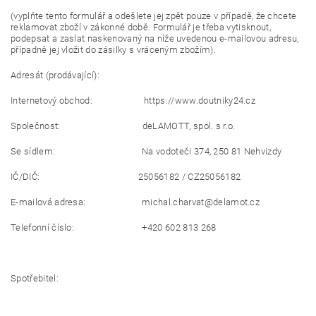
(vyplňte tento formulář a odešlete jej zpět pouze v případě, že chcete
reklamovat zboží v zákonné době. Formulář je třeba vytisknout,
podepsat a zaslat naskenovaný na níže uvedenou e-mailovou adresu,
případně jej vložit do zásilky s vráceným zbožím).
Adresát (prodávající):
Internetový obchod: https://www.doutniky24.cz
Společnost: deLAMOTT, spol. s r.o.
Se sídlem: Na vodoteči 374, 250 81 Nehvizdy
IČ/DIČ: 25056182 / CZ25056182
E-mailová adresa: michal.charvat@delamot.cz
Telefonní číslo: +420 602 813 268
Spotřebitel: