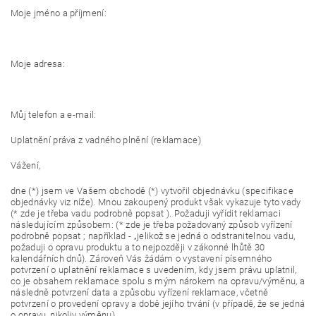
Moje jméno a příjmení:
Moje adresa:
Můj telefon a e-mail:
Uplatnění práva z vadného plnění (reklamace)
Vážení,
dne (*) jsem ve Vašem obchodě (*) vytvořil objednávku (specifikace
objednávky viz níže). Mnou zakoupený produkt však vykazuje tyto vady
(* zde je třeba vadu podrobně popsat ). Požaduji vyřídit reklamaci
následujícím způsobem: (* zde je třeba požadovaný způsob vyřízení
podrobně popsat ; například - „jelikož se jedná o odstranitelnou vadu,
požaduji o opravu produktu a to nejpozději v zákonné lhůtě 30
kalendářních dnů). Zároveň Vás žádám o vystavení písemného
potvrzení o uplatnění reklamace s uvedením, kdy jsem právu uplatnil,
co je obsahem reklamace spolu s mým nárokem na opravu/výměnu, a
následně potvrzení data a způsobu vyřízení reklamace, včetně
potvrzení o provedení opravy a době jejího trvání (v případě, že se jedná
o opravu, nikoliv výměnu).