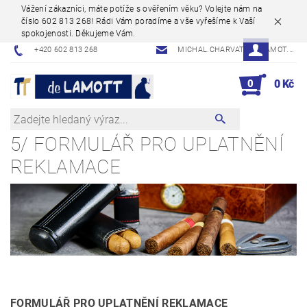
Vážení zákazníci, máte potíže s ověřením věku? Volejte nám na
číslo 602 813 268! Rádi Vám poradíme a vše vyřešíme k Vaší
spokojenosti. Děkujeme Vám.
+420 602 813 268
MICHAL.CHARVAT@DELAMOT.CZ
0
0 Kč
5/ FORMULÁŘ PRO UPLATNĚNÍ
REKLAMACE
FORMULÁŘ PRO UPLATNĚNÍ REKLAMACE