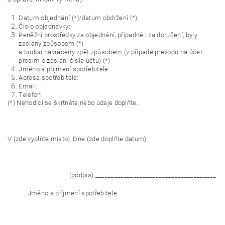
Datum objednání (*)/datum obdržení (*)
Číslo objednávky:
Peněžní prostředky za objednání, případně i za doručení, byly
zaslány způsobem (*)
a budou navráceny zpět způsobem (v případě převodu na účet
prosím o zaslání čísla účtu) (*)
Jméno a příjmení spotřebitele:
Adresa spotřebitele:
Email:
Telefon:
(*) Nehodící se škrtněte nebo údaje doplňte.
V (zde vyplňte místo), Dne (zde doplňte datum)
(podpis) ______________________________________
Jméno a příjmení spotřebitele