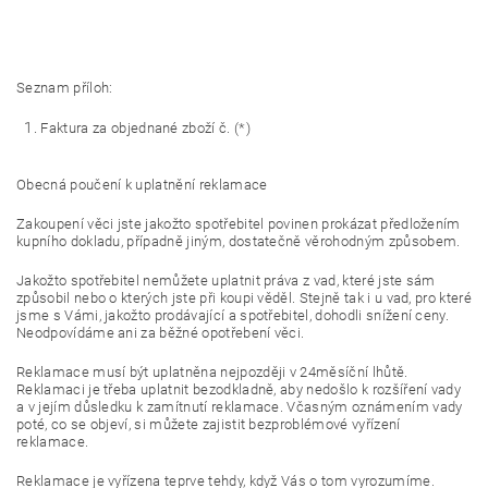
Seznam příloh:
Faktura za objednané zboží č. (*)
Obecná poučení k uplatnění reklamace
Zakoupení věci jste jakožto spotřebitel povinen prokázat předložením
kupního dokladu, případně jiným, dostatečně věrohodným způsobem.
Jakožto spotřebitel nemůžete uplatnit práva z vad, které jste sám
způsobil nebo o kterých jste při koupi věděl. Stejně tak i u vad, pro které
jsme s Vámi, jakožto prodávající a spotřebitel, dohodli snížení ceny.
Neodpovídáme ani za běžné opotřebení věci.
Reklamace musí být uplatněna nejpozději v 24měsíční lhůtě.
Reklamaci je třeba uplatnit bezodkladně, aby nedošlo k rozšíření vady
a v jejím důsledku k zamítnutí reklamace. Včasným oznámením vady
poté, co se objeví, si můžete zajistit bezproblémové vyřízení
reklamace.
Reklamace je vyřízena teprve tehdy, když Vás o tom vyrozumíme.