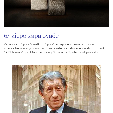
6/ Zippo zapalovače
Zapalovač Zippo /zkratkou Zippo/ je nejvíce známá obchodní
značka benzinových kovových na světě. Zapalovače vyrábí již od roku
1933 firma Zippo Manufacturing Company. Společnost poskytu...