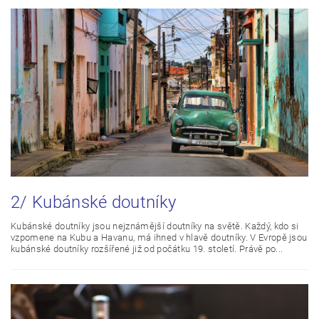
2/ Kubánské doutníky
Kubánské doutníky jsou nejznámější doutníky na světě. Každý, kdo si
vzpomene na Kubu a Havanu, má ihned v hlavě doutníky. V Evropě jsou
kubánské doutníky rozšířené již od počátku 19. století. Právě po...