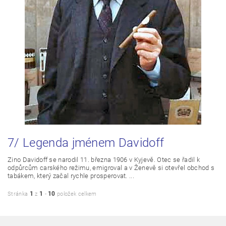
7/ Legenda jménem Davidoff
Zino Davidoff se narodil 11. března 1906 v Kyjevě. Otec se řadil k
odpůrcům carského režimu, emigroval a v Ženevě si otevřel obchod s
tabákem, který začal rychle prosperovat. ...
1
1
10
Stránka
z
-
položek celkem