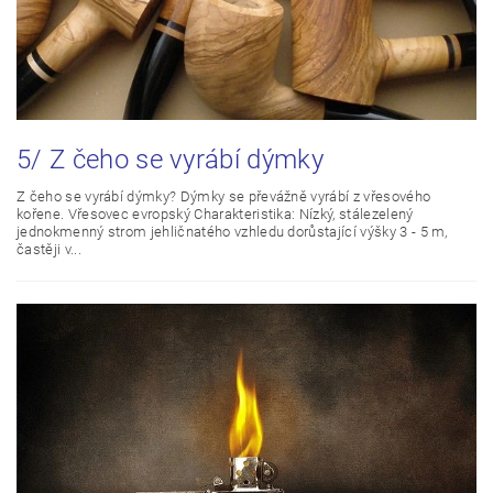
5/ Z čeho se vyrábí dýmky
Z čeho se vyrábí dýmky? Dýmky se převážně vyrábí z vřesového
kořene. Vřesovec evropský Charakteristika: Nízký, stálezelený
jednokmenný strom jehličnatého vzhledu dorůstající výšky 3 - 5 m,
častěji v...