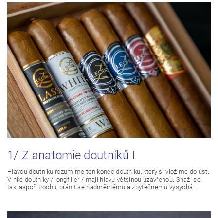
1/ Z anatomie doutníků I
Hlavou doutníku rozumíme ten konec doutníku, který si vložíme do úst.
Vlhké doutníky / longfiller / mají hlavu většinou uzavřenou. Snaží se
tak, aspoň trochu, bránit se nadměrnému a zbytečnému vysychá...