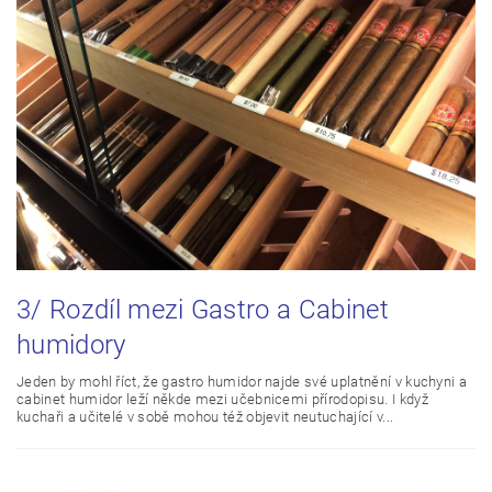
3/ Rozdíl mezi Gastro a Cabinet
humidory
Jeden by mohl říct, že gastro humidor najde své uplatnění v kuchyni a
cabinet humidor leží někde mezi učebnicemi přírodopisu. I když
kuchaři a učitelé v sobě mohou též objevit neutuchající v...