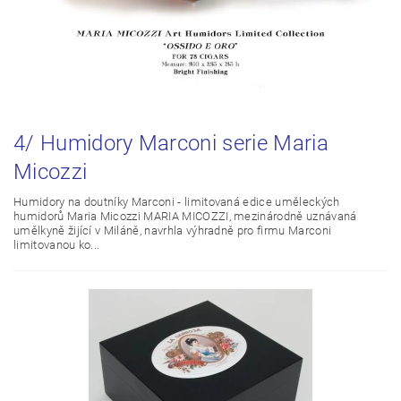
4/ Humidory Marconi serie Maria
Micozzi
Humidory na doutníky Marconi - limitovaná edice uměleckých
humidorů Maria Micozzi MARIA MICOZZI, mezinárodně uznávaná
umělkyně žijící v Miláně, navrhla výhradně pro firmu Marconi
limitovanou ko...