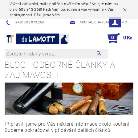
Vážení zákazníci, máte potíže s ověřením věku? Volejte nám na
číslo 602 813 268! Rádi Vám poradíme a vše vyřešíme k Vaší
spokojenosti. Děkujeme Vám.
+420 602 813 268
MICHAL.CHARVAT@DELAMOT.CZ
0
0 Kč
BLOG - ODBORNÉ ČLÁNKY A
ZAJÍMAVOSTI
Připravili jsme pro Vás některé informace okolo kouření.
Budeme pokračovat v přidávání dalších článků.