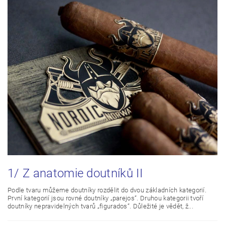
1/ Z anatomie doutníků II
Podle tvaru můžeme doutníky rozdělit do dvou základních kategorií.
První kategorií jsou rovné doutníky „parejos“. Druhou kategorii tvoří
doutníky nepravidelných tvarů „figurados“. Důležité je vědět, ž...