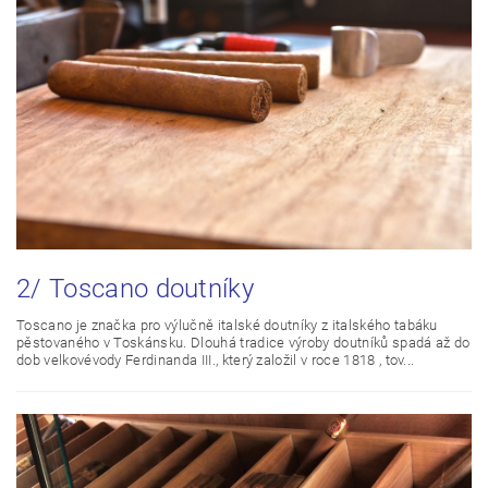
2/ Toscano doutníky
Toscano je značka pro výlučně italské doutníky z italského tabáku
pěstovaného v Toskánsku. Dlouhá tradice výroby doutníků spadá až do
dob velkovévody Ferdinanda III., který založil v roce 1818 , tov...