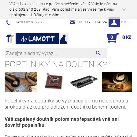
Vážení zákazníci, máte potíže s ověřením věku? Volejte nám na
číslo 602 813 268! Rádi Vám poradíme a vše vyřešíme k Vaší
spokojenosti. Děkujeme Vám.
+420 602 813 268
MICHAL.CHARVAT@DELAMOT.CZ
0
0 Kč
POPELNÍKY NA DOUTNÍKY
Popelníky na doutníky se vyznačují poměrně dlouhou a
širokou drážkou pro odložení doutníku během kouření.
Váš zapálený doutník potom nepřepadává vně ani
dovnitř popelníku.