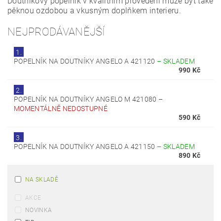
Doutníkový popelník v kvalitním provedení může být také
pěknou ozdobou a vkusným doplňkem interieru.
NEJPRODÁVANĚJŠÍ
1.
POPELNÍK NA DOUTNÍKY ANGELO A 421120
–
SKLADEM
990 Kč
2.
POPELNÍK NA DOUTNÍKY ANGELO M 421080
–
MOMENTÁLNĚ NEDOSTUPNÉ
590 Kč
3.
POPELNÍK NA DOUTNÍKY ANGELO A 421150
–
SKLADEM
890 Kč
NA SKLADĚ
AKCE
NOVINKA