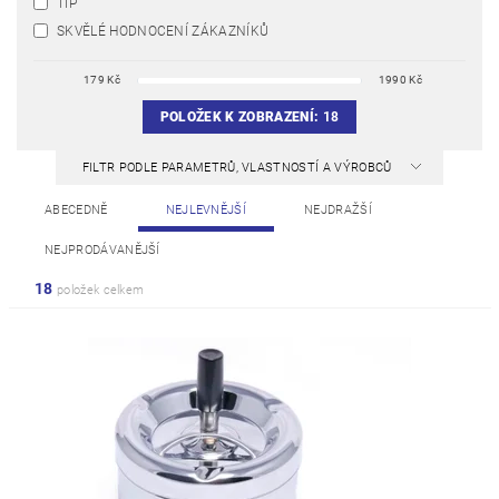
TIP
SKVĚLÉ HODNOCENÍ ZÁKAZNÍKŮ
179
Kč
1990
Kč
POLOŽEK K ZOBRAZENÍ:
18
FILTR PODLE PARAMETRŮ, VLASTNOSTÍ A VÝROBCŮ
ABECEDNĚ
NEJLEVNĚJŠÍ
NEJDRAŽŠÍ
NEJPRODÁVANĚJŠÍ
18
položek celkem