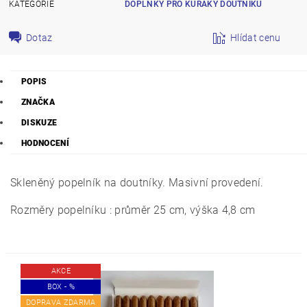
KATEGORIE
DOPLŇKY PRO KUŘÁKY DOUTNÍKŮ
Dotaz
Hlídat cenu
POPIS
ZNAČKA
DISKUZE
HODNOCENÍ
Skleněný popelník na doutníky. Masivní provedení.
Rozměry popelníku : průměr 25 cm, výška 4,8 cm
AKCE
BOX - %
DOPRAVA ZDARMA