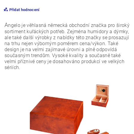
Přidat hodnocení
A
ngelo je věhlasná německá obchodní značka pro široký
sortiment kuřáckých potřeb. Zejména humidory a dýmky,
ale také další výrobky z nabídky této značky se prosazují
na trhu nejen výborným poměrem cena/výkon. Také
design je na velmi zajímavé úrovni a plně odpovídá
současným trendům. Vysoké kvality a současně také
velmi příznivé ceny je dosahováno produkcí ve velkých
sériích.
Vložením hodnocení souhlasíte s
podmínkami ochrany
osobních údajů