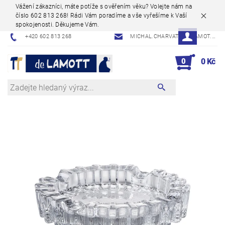
Vážení zákazníci, máte potíže s ověřením věku? Volejte nám na
číslo 602 813 268! Rádi Vám poradíme a vše vyřešíme k Vaší
spokojenosti. Děkujeme Vám.
+420 602 813 268
MICHAL.CHARVAT@DELAMOT.CZ
0
0 Kč