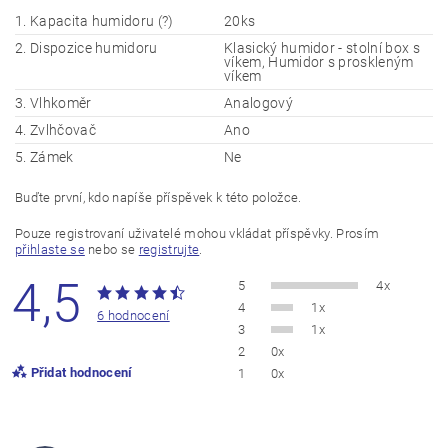
1. Kapacita humidoru (?)
20ks
2. Dispozice humidoru
Klasický humidor - stolní box s
víkem, Humidor s proskleným
víkem
3. Vlhkoměr
Analogový
4. Zvlhčovač
Ano
5. Zámek
Ne
Buďte první, kdo napíše příspěvek k této položce.
Pouze registrovaní uživatelé mohou vkládat příspěvky. Prosím
přihlaste se
nebo se
registrujte
.
4,5
5
4x
4
1x
6 hodnocení
3
1x
2
0x
Přidat hodnocení
1
0x