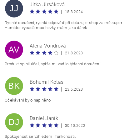
Jitka Jirsáková
JJ
|
18.3.2024
Rychlé doručení, rychlá odpověď při dotazu, e-shop za mě super.
Humidor vypadá moc hezky, mám jako dárek.
Alena Vondrová
AV
|
21.8.2023
Produkt splnil účel, spíše mi vadilo týdenní doručení
Vložením hodnocení souhlasíte s
podmínkami ochrany
osobních údajů
Bohumil Kotas
BK
|
23.5.2023
Očekávání bylo naplněno.
Daniel Janík
DJ
|
30.10.2022
Spokojenost se vzhledem i funkčností.