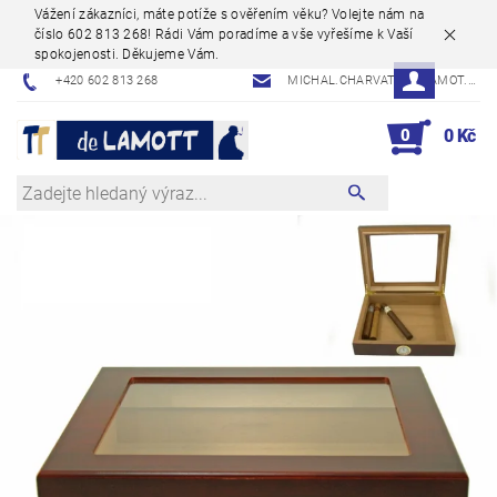
Vážení zákazníci, máte potíže s ověřením věku? Volejte nám na
číslo 602 813 268! Rádi Vám poradíme a vše vyřešíme k Vaší
spokojenosti. Děkujeme Vám.
+420 602 813 268
MICHAL.CHARVAT@DELAMOT.CZ
0
0 Kč