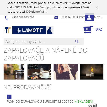
Vážení zákazníci, máte potíže s ověřením věku? Volejte nám na
číslo 602 813 268! Rádi Vám poradíme a vše vyřešíme k Vaší
spokojenosti. Děkujeme Vám.
+420 602 813 268
MICHAL.CHARVAT@DELAMOT.CZ
0
0 Kč
ZAPALOVAČE A NÁPLNĚ DO
ZAPALOVAČŮ
NEJPRODÁVANĚJŠÍ
1.
PLYN DO ZAPALOVAČŮ EUROJET M 600190
–
SKLADEM
99 Kč