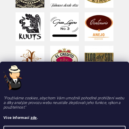
"Používáme cookies, abychom Vám umožnili pohodlné prohlížení webu
a díky analýze provozu webu neustále zlepšovali jeho funkce, výkon a
použitelnost.
"
Více informací
zde
.
2026 © deLAMOTT, e-shop - doutniky24.cz, doutníky se zárukou 100% kvality, rychle a