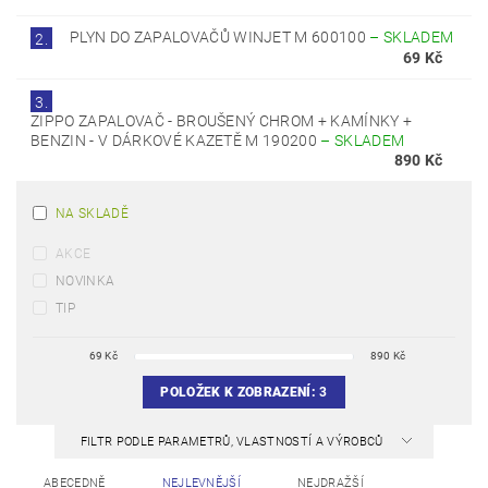
PLYN DO ZAPALOVAČŮ WINJET M 600100
–
SKLADEM
2.
69 Kč
3.
ZIPPO ZAPALOVAČ - BROUŠENÝ CHROM + KAMÍNKY +
BENZIN - V DÁRKOVÉ KAZETĚ M 190200
–
SKLADEM
890 Kč
NA SKLADĚ
AKCE
NOVINKA
TIP
69
Kč
890
Kč
POLOŽEK K ZOBRAZENÍ:
3
FILTR PODLE PARAMETRŮ, VLASTNOSTÍ A VÝROBCŮ
ABECEDNĚ
NEJLEVNĚJŠÍ
NEJDRAŽŠÍ