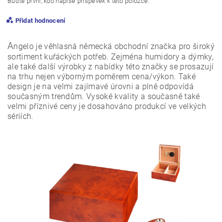
Buďte první, kdo napíše příspěvek k této položce.
Přidat hodnocení
A
ngelo je věhlasná německá obchodní značka pro široký
sortiment kuřáckých potřeb. Zejména humidory a dýmky,
ale také další výrobky z nabídky této značky se prosazují
na trhu nejen výborným poměrem cena/výkon. Také
design je na velmi zajímavé úrovni a plně odpovídá
současným trendům. Vysoké kvality a současně také
velmi příznivé ceny je dosahováno produkcí ve velkých
sériích.
Vložením hodnocení souhlasíte s
podmínkami ochrany
osobních údajů