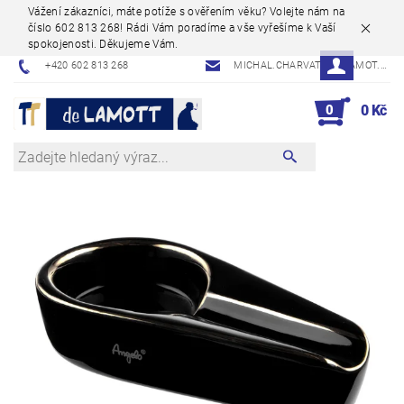
Vážení zákazníci, máte potíže s ověřením věku? Volejte nám na
číslo 602 813 268! Rádi Vám poradíme a vše vyřešíme k Vaší
spokojenosti. Děkujeme Vám.
+420 602 813 268
MICHAL.CHARVAT@DELAMOT.CZ
0
0 Kč