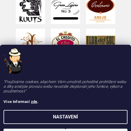
"Používáme cookies, abychom Vám umožnili pohodlné prohlížení webu
a díky analýze provozu webu neustále zlepšovali jeho funkce, výkon a
použitelnost.
"
Více informací
zde
.
2026 © deLAMOTT, e-shop - doutniky24.cz, doutníky se zárukou 100% kvality, rychle a
NASTAVENÍ
spolehlivě, všechna práva vyhrazena
Vytvořil Shoptet