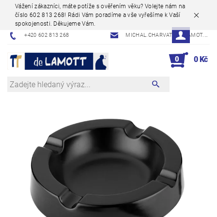
Vážení zákazníci, máte potíže s ověřením věku? Volejte nám na
číslo 602 813 268! Rádi Vám poradíme a vše vyřešíme k Vaší
spokojenosti. Děkujeme Vám.
+420 602 813 268
MICHAL.CHARVAT@DELAMOT.CZ
0
0 Kč