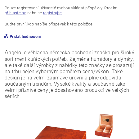
Pouze registrovaní uživatelé mohou vkládat příspěvky. Prosím
přihlaste se
nebo se
registrujte
.
Buďte první, kdo napíše příspěvek k této položce.
Přidat hodnocení
A
ngelo je věhlasná německá obchodní značka pro široký
sortiment kuřáckých potřeb. Zejména humidory a dýmky,
ale také další výrobky z nabídky této značky se prosazují
na trhu nejen výborným poměrem cena/výkon. Také
design je na velmi zajímavé úrovni a plně odpovídá
současným trendům. Vysoké kvality a současně také
velmi příznivé ceny je dosahováno produkcí ve velkých
sériích.
Vložením hodnocení souhlasíte s
podmínkami ochrany
osobních údajů