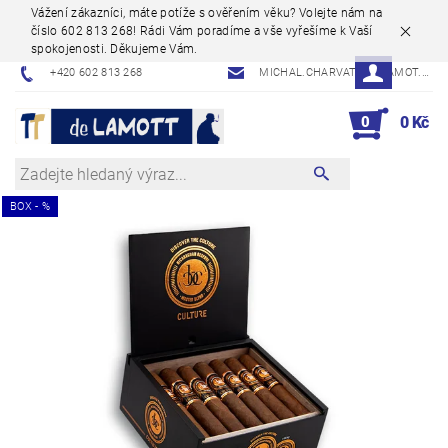
Vážení zákazníci, máte potíže s ověřením věku? Volejte nám na
číslo 602 813 268! Rádi Vám poradíme a vše vyřešíme k Vaší
spokojenosti. Děkujeme Vám.
+420 602 813 268
MICHAL.CHARVAT@DELAMOT.CZ
0
0 Kč
BOX - %