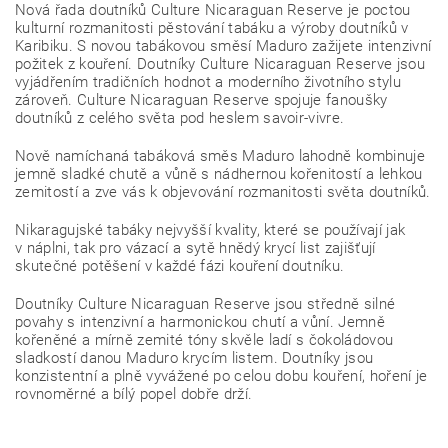
Nová řada doutníků Culture Nicaraguan Reserve je poctou
kulturní rozmanitosti pěstování tabáku a výroby doutníků v
Karibiku. S novou tabákovou směsí Maduro zažijete intenzivní
požitek z kouření. Doutníky Culture Nicaraguan Reserve jsou
vyjádřením tradičních hodnot a moderního životního stylu
zároveň. Culture Nicaraguan Reserve spojuje fanoušky
doutníků z celého světa pod heslem savoir-vivre.
Nově namíchaná tabáková směs Maduro lahodně kombinuje
jemně sladké chutě a vůně s nádhernou kořenitostí a lehkou
zemitostí a zve vás k objevování rozmanitosti světa doutníků.
Nikaragujské tabáky nejvyšší kvality, které se používají jak
v náplni, tak pro vázací a sytě hnědý krycí list zajišťují
skutečné potěšení v každé fázi kouření doutníku.
Doutníky Culture Nicaraguan Reserve jsou středně silné
povahy s intenzivní a harmonickou chutí a vůní. Jemně
kořeněné a mírně zemité tóny skvěle ladí s čokoládovou
sladkostí danou Maduro krycím listem. Doutníky jsou
konzistentní a plně vyvážené po celou dobu kouření, hoření je
rovnoměrné a bílý popel dobře drží.