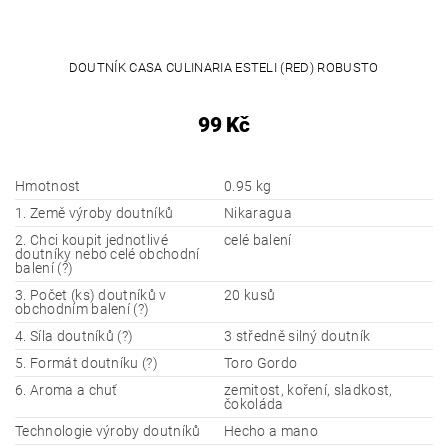
DOUTNÍK CASA CULINARIA ESTELI (RED) ROBUSTO
99 Kč
Hmotnost
0.95 kg
1. Země výroby doutníků
Nikaragua
2. Chci koupit jednotlivé
celé balení
doutníky nebo celé obchodní
balení (?)
3. Počet (ks) doutníků v
20 kusů
obchodním balení (?)
4. Síla doutníků (?)
3 středně silný doutník
5. Formát doutníku (?)
Toro Gordo
6. Aroma a chuť
zemitost, koření, sladkost,
čokoláda
Technologie výroby doutníků
Hecho a mano