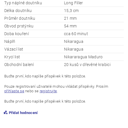
Typ náplně doutníku
Long Filler
Délka doutníku
15,3 cm
Průměr doutníku
21 mm
Obvod prstýnku
54 mm
Doba kouření
cca 60 minut
Náplň
Nikaragua
Vázací list
Nikaragua
Krycí list
Nikararagua Maduro
Obchodní balení
20 kusů v dřevěné krabici
Buďte první, kdo napíše příspěvek k této položce.
Pouze registrovaní uživatelé mohou vkládat příspěvky. Prosím
přihlaste se
nebo se
registrujte
.
Buďte první, kdo napíše příspěvek k této položce.
Přidat hodnocení