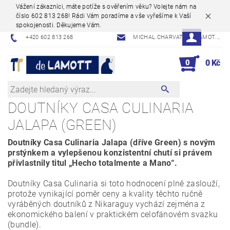
Vážení zákazníci, máte potíže s ověřením věku? Volejte nám na
číslo 602 813 268! Rádi Vám poradíme a vše vyřešíme k Vaší
spokojenosti. Děkujeme Vám.
+420 602 813 268
MICHAL.CHARVAT@DELAMOT.CZ
0
0 Kč
DOUTNÍKY CASA CULINARIA
JALAPA (GREEN)
Doutníky Casa Culinaria Jalapa (dříve Green) s novým
prstýnkem a vylepšenou konzistentní chutí si právem
přivlastnily titul „Hecho totalmente a Mano“.
Doutníky Casa Culinaria si toto hodnocení plně zaslouží,
protože vynikající poměr ceny a kvality těchto ručně
vyráběných doutníků z Nikaraguy vychází zejména z
ekonomického balení v praktickém celofánovém svazku
(bundle).