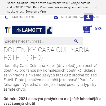
Vážení zákazníci, máte potíže s ověřením věku? Volejte nám na
číslo 602 813 268! Rádi Vám poradíme a vše vyřešíme k Vaší
spokojenosti. Děkujeme Vám.
+420 602 813 268
MICHAL.CHARVAT@DELAMOT.CZ
0
0 Kč
DOUTNÍKY CASA CULINARIA
ESTELI (RED)
Doutníky Casa Culinaria Esteli (dříve Red) jsou poctivé
doutníky pro fanoušky komplexních doutníků. Skládají
se výhradně z nikaragujských tabáků z úrodné oblasti
Esteli. Proto je můžeme označit jako pravé "Puros" z
Nikaragui. Výsledná směs je silnější povahy a typicky
zemité chuti.
Od roku 2021 s novým prstýnkem a s ještě lahodnější a
vyváženější chutí!