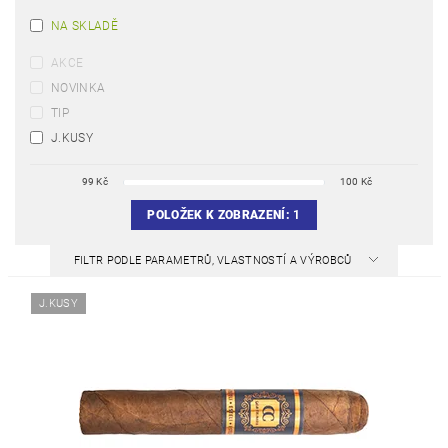
NA SKLADĚ
AKCE
NOVINKA
TIP
J.KUSY
99
Kč
100
Kč
POLOŽEK K ZOBRAZENÍ:
1
FILTR PODLE PARAMETRŮ, VLASTNOSTÍ A VÝROBCŮ
J.KUSY