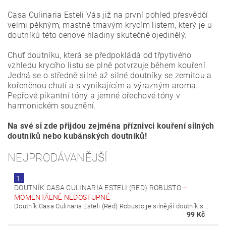
Casa Culinaria Esteli Vás již na první pohled přesvědčí
velmi pěkným, mastně tmavým krycím listem, který je u
doutníků této cenové hladiny skutečně ojedinělý.
Chuť doutníku, která se předpokládá od třpytivého
vzhledu krycího listu se plně potvrzuje během kouření.
Jedná se o středně silné až silné doutníky se zemitou a
kořeněnou chutí a s vynikajícím a výrazným aroma.
Pepřové pikantní tóny a jemné ořechové tóny v
harmonickém souznění.
Na své si zde přijdou zejména příznivci kouření silných
doutníků nebo kubánských doutníků!
NEJPRODÁVANĚJŠÍ
1.
DOUTNÍK CASA CULINARIA ESTELI (RED) ROBUSTO
–
MOMENTÁLNĚ NEDOSTUPNÉ
Doutník Casa Culinaria Esteli (Red) Robusto je silnější doutník s...
99 Kč