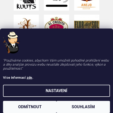
"Používáme cookies, abychom Vám umožnili pohodlné prohlížení webu
a díky analýze provozu webu neustále zlepšovali jeho funkce, výkon a
použitelnost.
"
Více informací
zde
.
2026 © deLAMOTT, e-shop - doutniky24.cz, doutníky se zárukou 100% kvality, rychle a
NASTAVENÍ
spolehlivě, všechna práva vyhrazena
Vytvořil Shoptet
ODMÍTNOUT
SOUHLASÍM