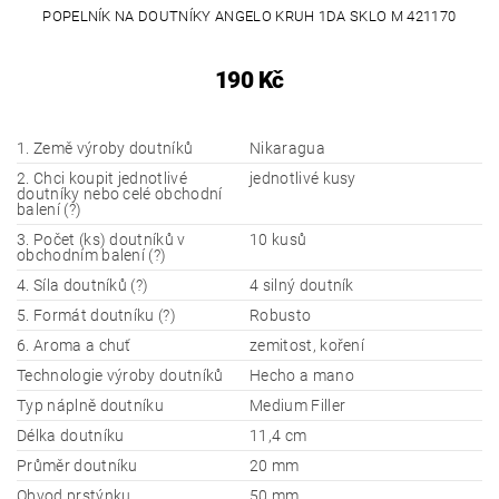
POPELNÍK NA DOUTNÍKY ANGELO KRUH 1DA SKLO M 421170
190 Kč
1. Země výroby doutníků
Nikaragua
2. Chci koupit jednotlivé
jednotlivé kusy
doutníky nebo celé obchodní
balení (?)
3. Počet (ks) doutníků v
10 kusů
obchodním balení (?)
4. Síla doutníků (?)
4 silný doutník
5. Formát doutníku (?)
Robusto
6. Aroma a chuť
zemitost, koření
Technologie výroby doutníků
Hecho a mano
Typ náplně doutníku
Medium Filler
Délka doutníku
11,4 cm
Průměr doutníku
20 mm
Obvod prstýnku
50 mm