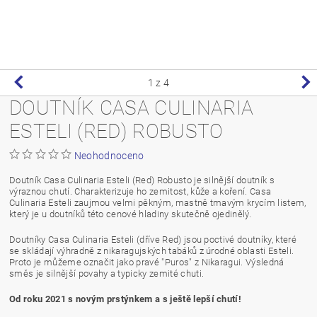
1
z 4
DOUTNÍK CASA CULINARIA
ESTELI (RED) ROBUSTO
Neohodnoceno
Doutník Casa Culinaria Esteli (Red) Robusto je silnější doutník s
výraznou chutí. Charakterizuje ho zemitost, kůže a koření. Casa
Culinaria Esteli zaujmou velmi pěkným, mastně tmavým krycím listem,
který je u doutníků této cenové hladiny skutečně ojedinělý.
Doutníky Casa Culinaria Esteli (dříve Red) jsou poctivé doutníky, které
se skládají výhradně z nikaragujských tabáků z úrodné oblasti Esteli.
Proto je můžeme označit jako pravé "Puros" z Nikaragui. Výsledná
směs je silnější povahy a typicky zemité chuti.
Od roku 2021 s novým prstýnkem a s ještě lepší chutí!