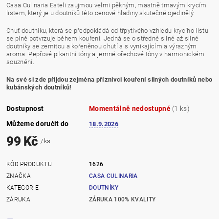
Casa Culinaria Esteli zaujmou velmi pěkným, mastně tmavým krycím
listem, který je u doutníků této cenové hladiny skutečně ojedinělý.
Chuť doutníku, která se předpokládá od třpytivého vzhledu krycího listu
se plně potvrzuje během kouření. Jedná se o středně silné až silné
doutníky se zemitou a kořeněnou chutí a s vynikajícím a výrazným
aroma. Pepřové pikantní tóny a jemné ořechové tóny v harmonickém
souznění.
Na své si zde přijdou zejména příznivci kouření silných doutníků nebo
kubánských doutníků!
Dostupnost
Momentálně nedostupné
(1 ks)
Můžeme doručit do
18.9.2026
99 Kč
/ ks
KÓD PRODUKTU
1626
ZNAČKA
CASA CULINARIA
KATEGORIE
DOUTNÍKY
ZÁRUKA
ZÁRUKA 100% KVALITY