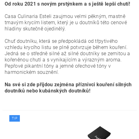
Od roku 2021 s novým prstýnkem a s ještě lepší chutí!
Casa Culinaria Esteli zaujmou velmi pěkným, mastně
tmavým krycím listem, který je u doutníků této cenové
hladiny skutečně ojedinělý.
Chuť doutníku, která se předpokládá od třpytivého
vzhledu krycího listu se plně potvrzuje během kouření.
Jedná se o středně silné až silné doutníky se zemitou a
kořeněnou chutí a s vynikajícím a výrazným aroma.
Pepřové pikantní tóny a jemné ořechové tóny v
harmonickém souznění.
Na své si zde přijdou zejména příznivci kouření silných
doutníků nebo kubánských doutníků!
TIP