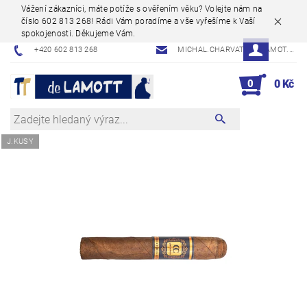
Vážení zákazníci, máte potíže s ověřením věku? Volejte nám na
číslo 602 813 268! Rádi Vám poradíme a vše vyřešíme k Vaší
spokojenosti. Děkujeme Vám.
+420 602 813 268
MICHAL.CHARVAT@DELAMOT.CZ
0
0 Kč
J.KUSY