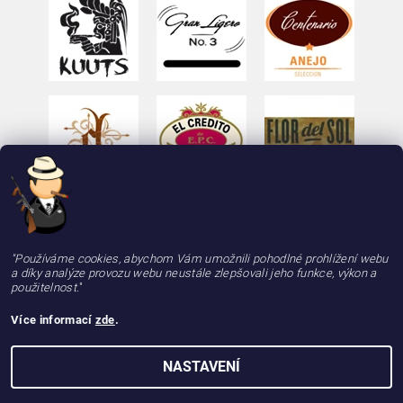
"Používáme cookies, abychom Vám umožnili pohodlné prohlížení webu
a díky analýze provozu webu neustále zlepšovali jeho funkce, výkon a
použitelnost.
"
Více informací
zde
.
2026 © deLAMOTT, e-shop - doutniky24.cz, doutníky se zárukou 100% kvality, rychle a
NASTAVENÍ
spolehlivě, všechna práva vyhrazena