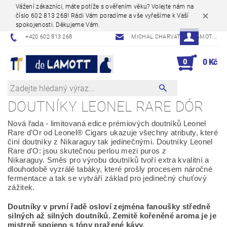
Vážení zákazníci, máte potíže s ověřením věku? Volejte nám na
číslo 602 813 268! Rádi Vám poradíme a vše vyřešíme k Vaší
spokojenosti. Děkujeme Vám.
+420 602 813 268
MICHAL.CHARVAT@DELAMOT.CZ
0
0 Kč
DOUTNÍKY LEONEL RARE DÓR
Nová řada - limitovaná edice prémiových doutníků Leonel
Rare d'Or od Leonel® Cigars ukazuje všechny atributy, které
činí doutníky z Nikaraguy tak jedinečnými.
Doutníky Leonel
Rare d'O: jsou skutečnou perlou mezi puros z
Nikaraguy.
Směs pro výrobu doutníků tvoří extra kvalitní a
dlouhodobě vyzrálé tabáky, které prošly procesem náročné
fermentace a tak se vytváří základ
pro jedinečný chuťový
zážitek.
Doutníky v první řadě osloví zejména fanoušky středně
silných až silných doutníků. Zemitě kořeněné aroma je je
mistrně spojeno s tóny pražené kávy.