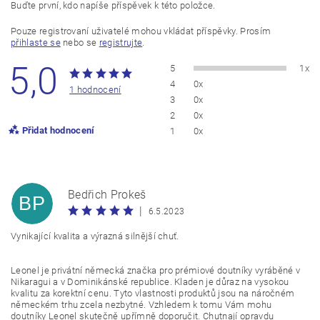
Buďte první, kdo napíše příspěvek k této položce.
Pouze registrovaní uživatelé mohou vkládat příspěvky. Prosím
přihlaste se
nebo se
registrujte
.
5,0
5
1x
4
0x
1 hodnocení
3
0x
2
0x
Přidat hodnocení
1
0x
Bedřich Prokeš
BP
|
6.5.2023
Vynikající kvalita a výrazná silnější chuť.
Leonel je privátní německá značka pro prémiové doutníky vyráběné v
Nikaragui a v Dominikánské republice. Kladen je důraz na vysokou
kvalitu za korektní cenu. Tyto vlastnosti produktů jsou na náročném
německém trhu zcela nezbytné. Vzhledem k tomu Vám mohu
doutníky Leonel skutečně upřímně doporučit. Chutnají opravdu