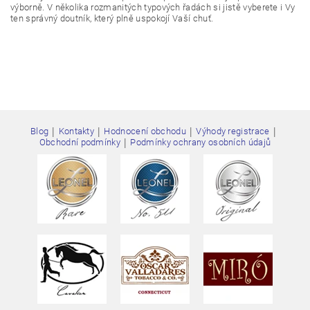
výborně. V několika rozmanitých typových řadách si jistě vyberete i Vy
ten správný doutník, který plně uspokojí Vaší chuť.
Vložením hodnocení souhlasíte s
podmínkami ochrany
osobních údajů
|
|
|
|
Blog
Kontakty
Hodnocení obchodu
Výhody registrace
|
Obchodní podmínky
Podmínky ochrany osobních údajů