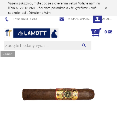
Vážení zákazníci, máte potíže s ověřením věku? Volejte nám na
číslo 602 813 268! Rádi Vám poradíme a vše vyřešíme k Vaší
spokojenosti. Děkujeme Vám.
+420 602 813 268
MICHAL.CHARVAT@DELAMOT.CZ
0
0 Kč
J.KUSY