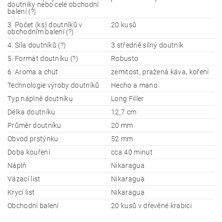
doutníky nebo celé obchodní
balení (?)
3. Počet (ks) doutníků v
20 kusů
obchodním balení (?)
4. Síla doutníků (?)
3 středně silný doutník
5. Formát doutníku (?)
Robusto
6. Aroma a chuť
zemitost, pražená káva, koření
Technologie výroby doutníků
Hecho a mano
Typ náplně doutníku
Long Filler
Délka doutníku
12,7 cm
Průměr doutníku
20 mm
Obvod prstýnku
52 mm
Doba kouření
cca 40 minut
Náplň
Nikaragua
Vázací list
Nikaragua
Krycí list
Nikaragua
Obchodní balení
20 kusů v dřevěné krabici