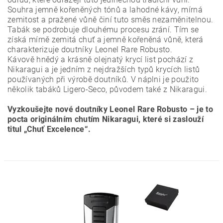
Souhra jemně kořeněných tónů a lahodné kávy, mírná
zemitost a pražené vůně činí tuto směs nezaměnitelnou.
Tabák se podrobuje dlouhému procesu zrání. Tím se
získá mírně zemitá chuť a jemně kořeněná vůně, která
charakterizuje doutníky Leonel Rare Robusto.
Kávově hnědý a krásně olejnatý krycí list pochází z
Nikaragui a je jedním z nejdražších typů krycích listů
používaných při výrobě doutníků. V náplni je použito
několik tabáků Ligero-Seco, původem také z Nikaragui.
Vyzkoušejte nové doutníky Leonel Rare Robusto – je to
pocta originálním chutím Nikaragui, které si zaslouží
titul „Chuť Excelence“.