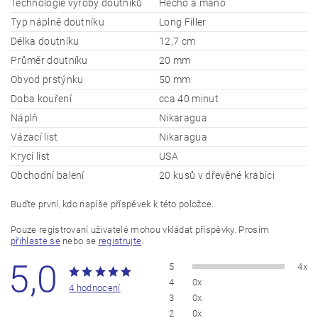
Technologie výroby doutníků
Hecho a mano
Typ náplně doutníku
Long Filler
Délka doutníku
12,7 cm
Průměr doutníku
20 mm
Obvod prstýnku
50 mm
Doba kouření
cca 40 minut
Náplň
Nikaragua
Vázací list
Nikaragua
Krycí list
USA
Obchodní balení
20 kusů v dřevěné krabici
Buďte první, kdo napíše příspěvek k této položce.
Pouze registrovaní uživatelé mohou vkládat příspěvky. Prosím
přihlaste se
nebo se
registrujte
.
5,0
5
4x
4
0x
4 hodnocení
3
0x
2
0x