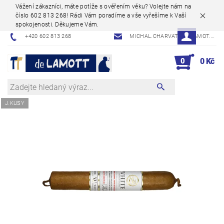
Vážení zákazníci, máte potíže s ověřením věku? Volejte nám na
číslo 602 813 268! Rádi Vám poradíme a vše vyřešíme k Vaší
spokojenosti. Děkujeme Vám.
+420 602 813 268
MICHAL.CHARVAT@DELAMOT.CZ
0
0 Kč
J.KUSY