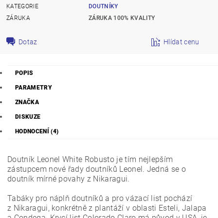
KATEGORIE
DOUTNÍKY
ZÁRUKA
ZÁRUKA 100% KVALITY
Dotaz
Hlídat cenu
POPIS
PARAMETRY
ZNAČKA
DISKUZE
HODNOCENÍ (4)
Doutník Leonel White Robusto je tím nejlepším
zástupcem nové řady doutníků Leonel. Jedná se o
doutník mírné povahy z Nikaragui.
Tabáky pro náplň doutníků a pro vázací list pochází
z Nikaragui, konkrétně z plantáží v oblasti Esteli, Jalapa
a Condega. Krycí list Colorado Claro má původ v USA, je