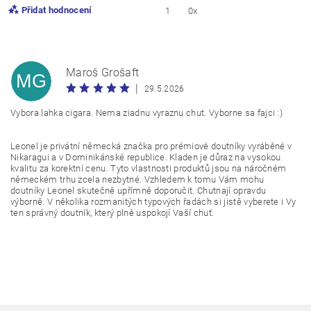
Přidat hodnocení
1
0x
Maroš Grošaft
MG
|
29.5.2026
Vybora lahka cigara. Nema ziadnu vyraznu chut. Vyborne sa fajci :)
Leonel je privátní německá značka pro prémiové doutníky vyráběné v
Nikaragui a v Dominikánské republice. Kladen je důraz na vysokou
kvalitu za korektní cenu. Tyto vlastnosti produktů jsou na náročném
německém trhu zcela nezbytné. Vzhledem k tomu Vám mohu
doutníky Leonel skutečně upřímně doporučit. Chutnají opravdu
výborně. V několika rozmanitých typových řadách si jistě vyberete i Vy
ten správný doutník, který plně uspokojí Vaší chuť.
Vložením hodnocení souhlasíte s
podmínkami ochrany
osobních údajů