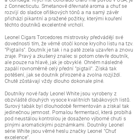
z Connecticutu. Smetanově dřevnaté aroma a chuť se
rozvíjí do sladce oříškových tónů a na samý závěr
přichází pikantní a pražené požitky, kterými kouření
těchto doutníků excelentně vrcholí.
Leonel Cigars Torcedores mistrovsky předvádějí své
dovednosti tím, že věrně otočí konce krycího listu na tzv.
"Pigtails". Doutník je tak i na patě zcela uzavřen a znovu
zraje. Pravý a zkušený znalec si potom otevře doutník,
ale pouze na hlavě, jak je obvyklé. Ohněm následně
zapálí rovnoměrně celý přední "pigtail". Získá tak
potěšení, jak se doutník přirozeně a zvolna rozjíždí.
Chutě zůstávají vždy dlouho dokonale plné.
Doutníky nové řady Leonel White jsou vyrobeny z
obzvláště dlouhých vysoce kvalitních tabákových listů.
Surový tabák byl dlouhodobě fermentován a získal tak
jedinečnou jemnost. Pomalou fermentací, která probíhá
pod neustálou kontrolou je dosaženo výborné chuti s
plnými aromatickými poznámkami. Doutníky Leonel
série White jsou věrné heslu značky Leonel "Chuť
excelence".