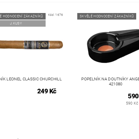
Kód:
1676
É HODNOCENÍ ZÁKAZNÍKŮ
SKVĚLÉ HODNOCENÍ ZÁKAZNÍKŮ
J.KUSY
ÍK LEONEL CLASSIC CHURCHILL
POPELNÍK NA DOUTNÍKY ANG
421080
249 Kč
590
590 Kč 