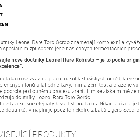
A
ZE
CENÍ
utníky Leonel Rare Toro Gordo znamenají komplexní a vyváže
a speciálním způsobem jeho následných fermentačních proc
ejte nové doutníky Leonel Rare Robusto – je to pocta originá
xcelence“.
ru tabáku se zvažuje pouze několik klasických odrůd, které od
ořeněných tónů a lahodné kávy, mírná zemitost a pražené vů
e podrobuje dlouhému procesu zrání. Tím se získá mírně zemi
erizuje doutníky Leonel Rare Toro Gordo.
nědý a krásně olejnatý krycí list pochází z Nikaragui a je je
obě doutníků. V náplni je použito několik tabáků Ligero-Seco,
VISEJÍCÍ PRODUKTY