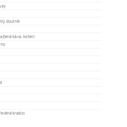
kusy
ilný doutník
ražená káva, koření
ano
ut
řevěné krabici