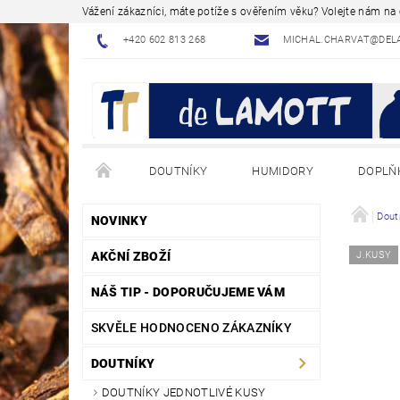
Vážení zákazníci, máte potíže s ověřením věku? Volejte nám n
+420 602 813 268
MICHAL.CHARVAT@DEL
DOUTNÍKY
HUMIDORY
DOPLŇ
NÁVODY - JAK NA TO
BLOG - ODBORNÉ ČLÁNK
Dout
NOVINKY
AKČNÍ ZBOŽÍ
J.KUSY
NÁŠ TIP - DOPORUČUJEME VÁM
SKVĚLE HODNOCENO ZÁKAZNÍKY
DOUTNÍKY
DOUTNÍKY JEDNOTLIVÉ KUSY