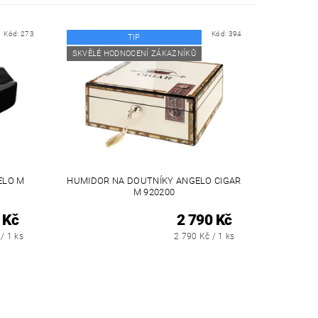
Kód:
273
Kód:
394
TIP
SKVĚLÉ HODNOCENÍ ZÁKAZNÍKŮ
ELO M
HUMIDOR NA DOUTNÍKY ANGELO CIGAR
M 920200
 Kč
2 790 Kč
/ 1 ks
2 790 Kč / 1 ks