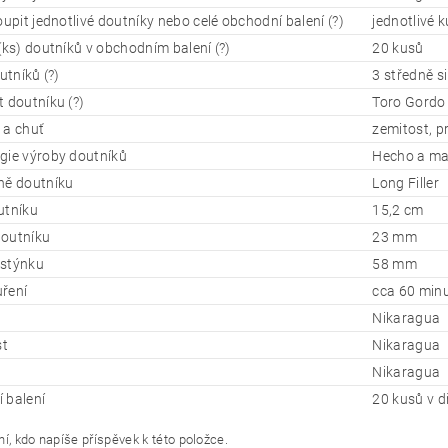
oupit jednotlivé doutníky nebo celé obchodní balení (?)
jednotlivé 
(ks) doutníků v obchodním balení (?)
20 kusů
outníků (?)
3 středně s
 doutníku (?)
Toro Gordo
 a chuť
zemitost, p
gie výroby doutníků
Hecho a m
ně doutníku
Long Filler
utníku
15,2 cm
outníku
23 mm
stýnku
58 mm
ření
cca 60 min
Nikaragua
st
Nikaragua
Nikaragua
 balení
20 kusů v d
í, kdo napíše příspěvek k této položce.