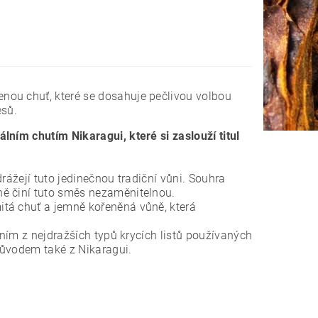
nou chuť, které se dosahuje pečlivou volbou
esů.
lním chutím Nikaragui, které si zaslouží titul
rážejí tuto jedinečnou tradiční vůni. Souhra
ně činí tuto směs nezaměnitelnou.
tá chuť a jemně kořeněná vůně, která
dním z nejdražších typů krycích listů používaných
 původem také z Nikaragui.