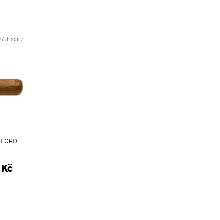
Kód:
2067
 TORO
 Kč