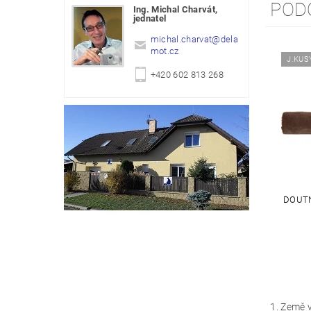
POD
Ing. Michal Charvát,
jednatel
michal.charvat
@
dela
mot.cz
J.KUS
+420 602 813 268
DOUTN
1. Země 