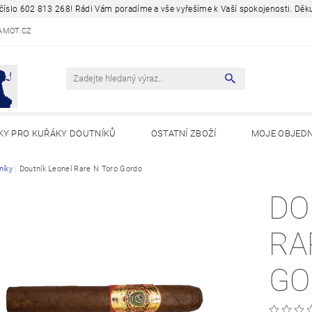
a číslo 602 813 268! Rádi Vám poradíme a vše vyřešíme k Vaší spokojenosti. D
AMOT.CZ
KY PRO KUŘÁKY DOUTNÍKŮ
OSTATNÍ ZBOŽÍ
MOJE OBJED
Y A ZAJÍMAVOSTI
níky
Doutník Leonel Rare N Toro Gordo
DO
RA
GO