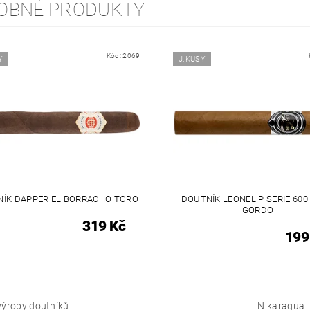
OBNÉ PRODUKTY
Kód:
2069
Y
J.KUSY
ÍK DAPPER EL BORRACHO TORO
DOUTNÍK LEONEL P SERIE 600
GORDO
319 Kč
199
výroby doutníků
Nikaragua