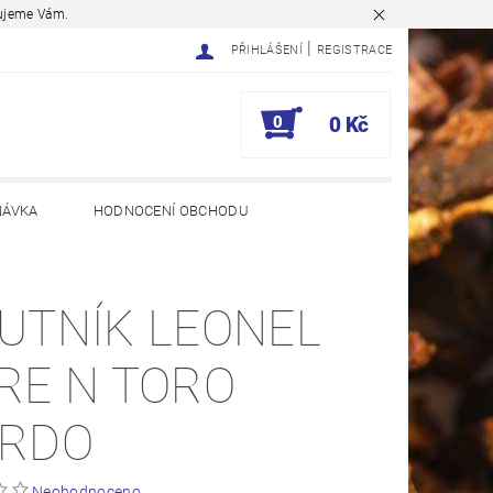
ěkujeme Vám.
|
PŘIHLÁŠENÍ
REGISTRACE
0
0 Kč
NÁVKA
HODNOCENÍ OBCHODU
UTNÍK LEONEL
RE N TORO
RDO
Neohodnoceno