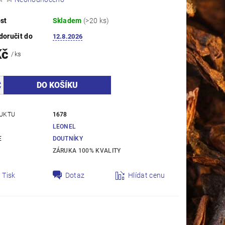
st
Skladem
(>20 ks)
oručit do
12.8.2026
Kč
/ ks
UKTU
1678
LEONEL
E
DOUTNÍKY
ZÁRUKA 100% KVALITY
Tisk
Dotaz
Hlídat cenu