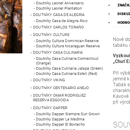
Doutníky Leonel Aniversario
ZNAČK
Doutníky Leonel Plantation
DISKU
DOUTNÍKY CASA DE ALEGRIA
Doutníky Casa de Alegria Rico
HODNO
DOUTNÍKY CARLOS TORAŇO
DOUTNÍKY CULTURE
Nové do
Doutníky Culture Dominican Reserve
tabáku 
Doutníky Culture Nicaraguan Reserve
DOUTNÍKY CASA CULINARIA
Vyzkouš
Doutníky Casa Culinaria Connecticut
„Chuť E
(Orange)
Doutníky Casa Culinaria Jalapa (Green)
Při výbě
Doutníky Casa Culinaria Esteli (Red)
jemně k
DOUTNÍKY VIKING
Tabák s
DOUTNÍKY CENTENARIO ANEJO
charakt
DOUTNÍKY OMAR RODRIGUEZ
Kávově h
RESERVA ESGOCIDA
při výr
DOUTNÍKY DAPPER
Doutníky Dapper Siempre Sun Grown
Doutníky Dapper La Madrina
SOU
Doutníky Dapper El Borracho