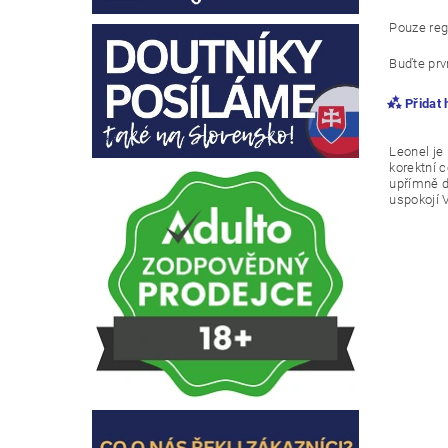
Pouze reg
Buďte prvn
Přidat
Leonel je
korektní 
upřímně d
uspokojí 
Vlože