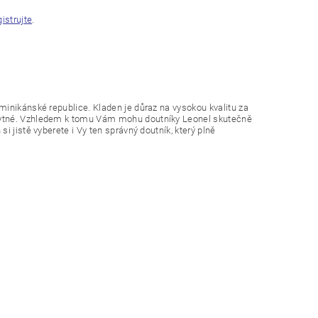
gistrujte
.
minikánské republice. Kladen je důraz na vysokou kvalitu za
zbytné. Vzhledem k tomu Vám mohu doutníky Leonel skutečně
 jistě vyberete i Vy ten správný doutník, který plně