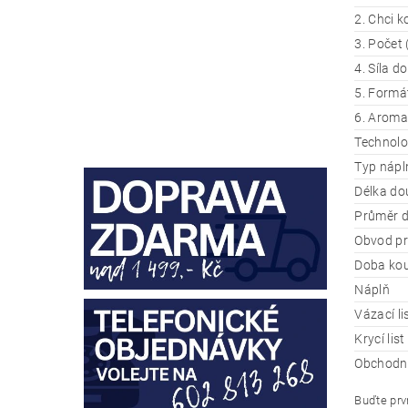
2. Chci k
3. Počet 
4. Síla d
5. Formát
6. Aroma
Technolo
Typ nápl
Délka do
Průměr d
Obvod pr
Doba kou
Náplň
Vázací li
Krycí list
Obchodní
Buďte prvn