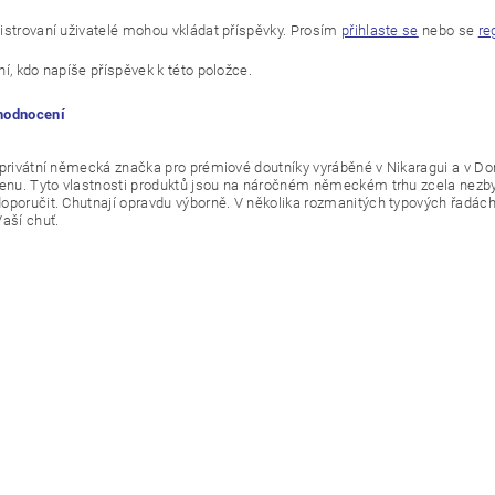
istrovaní uživatelé mohou vkládat příspěvky. Prosím
přihlaste se
nebo se
re
í, kdo napíše příspěvek k této položce.
 hodnocení
 privátní německá značka pro prémiové doutníky vyráběné v Nikaragui a v Do
cenu. Tyto vlastnosti produktů jsou na náročném německém trhu zcela ne
oporučit. Chutnají opravdu výborně. V několika rozmanitých typových řadách si
Vaší chuť.
ním hodnocení souhlasíte s
podmínkami ochrany osobních údajů