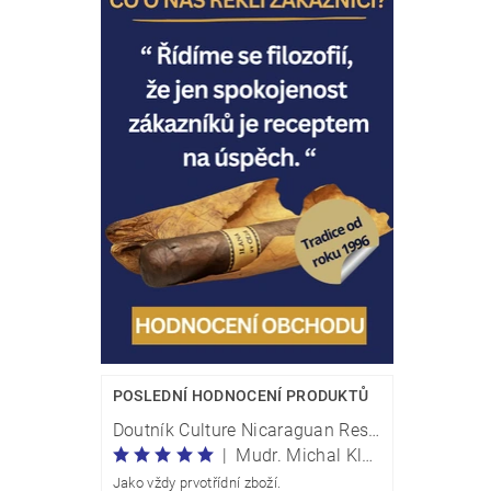
POSLEDNÍ HODNOCENÍ PRODUKTŮ
Doutník Culture Nicaraguan Reserve Perla Traveller - box 20 kusů
|
Mudr. Michal Klečka
Jako vždy prvotřídní zboží.