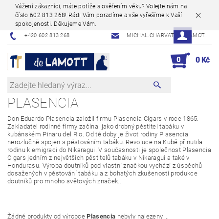
Vážení zákazníci, máte potíže s ověřením věku? Volejte nám na
číslo 602 813 268! Rádi Vám poradíme a vše vyřešíme k Vaší
spokojenosti. Děkujeme Vám.
+420 602 813 268
MICHAL.CHARVAT@DELAMOT.CZ
0
0 Kč
PLASENCIA
Don Eduardo Plasencia založil firmu Plasencia Cigars v roce 1865.
Zakladatel rodinné firmy začínal jako drobný pěstitel tabáku v
kubánském Pinaru del Rio. Od té doby je život rodiny Plasencia
nerozlučně spojen s pěstováním tabáku. Revoluce na Kubě přinutila
rodinu k emigraci do Nikaragui. V současnosti je společnost Plasencia
Cigars jedním z největších pěstitelů tabáku v Nikaragui a také v
Hondurasu. Výroba doutníků pod vlastní značkou vychází z úspěchů
dosažených v pěstování tabáku a z bohatých zkušeností produkce
doutníků pro mnoho světových značek..
Žádné produkty od výrobce
Plasencia
nebyly nalezeny....