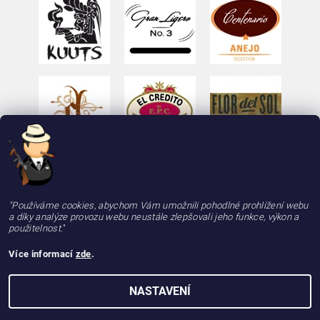
"Používáme cookies, abychom Vám umožnili pohodlné prohlížení webu
a díky analýze provozu webu neustále zlepšovali jeho funkce, výkon a
použitelnost.
"
Více informací
zde
.
2026 © deLAMOTT, e-shop - doutniky24.cz, doutníky se zárukou 100% kvality, rychle a
NASTAVENÍ
spolehlivě, všechna práva vyhrazena