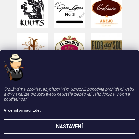
"Používáme cookies, abychom Vám umožnili pohodlné prohlížení webu
a díky analýze provozu webu neustále zlepšovali jeho funkce, výkon a
použitelnost.
"
Více informací
zde
.
2026 © deLAMOTT, e-shop - doutniky24.cz, doutníky se zárukou 100% kvality, rychle a
NASTAVENÍ
spolehlivě, všechna práva vyhrazena