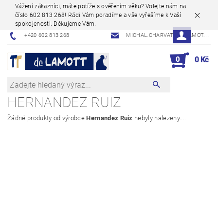
Vážení zákazníci, máte potíže s ověřením věku? Volejte nám na
číslo 602 813 268! Rádi Vám poradíme a vše vyřešíme k Vaší
spokojenosti. Děkujeme Vám.
+420 602 813 268
MICHAL.CHARVAT@DELAMOT.CZ
0
0 Kč
HERNANDEZ RUIZ
Žádné produkty od výrobce
Hernandez Ruiz
nebyly nalezeny....