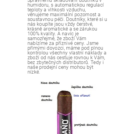
Správnému skladování doutníků v
humidoru, s automatickou regulací
teploty a vlhkosti vzduchu,
věnujeme maximální pozornost a
soustavnou péči. Doutníky, které si u
nás koupíte jsou vždy čerstvé,
krásně aromatické a se zárukou
100% kvality. A navíc je
samozřejmé, že zboží Vám
nabízíme za příznivé ceny. Jsme
přímými dovozci, máme pod plnou
kontrolou všechny vlastní náklady a
zboží od nás cestuje rovnou k Vám,
bez zbytečných distributorů. Tedy i
naše prodejní ceny mohou být
nízké.