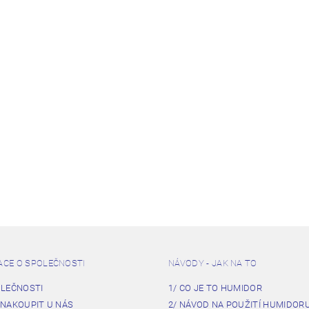
ACE O SPOLEČNOSTI
NÁVODY - JAK NA TO
OLEČNOSTI
1/ CO JE TO HUMIDOR
 NAKOUPIT U NÁS
2/ NÁVOD NA POUŽITÍ HUMIDOR