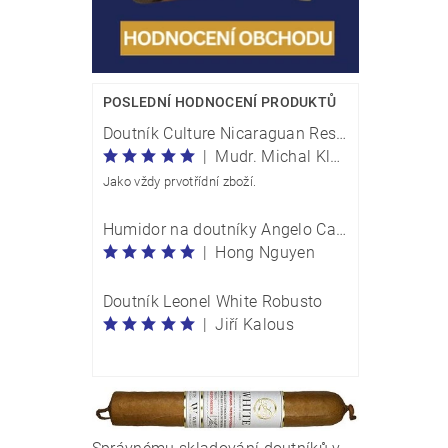
POSLEDNÍ HODNOCENÍ PRODUKTŮ
Doutník Culture Nicaraguan Reserve Perla Traveller - box 20 kusů
|
Mudr. Michal Klečka
Jako vždy prvotřídní zboží.
Humidor na doutníky Angelo Carbon Optik M 920054
|
Hong Nguyen
Doutník Leonel White Robusto
|
Jiří Kalous