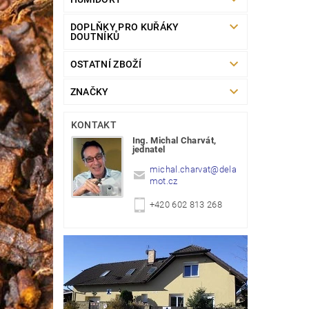
DOPLŇKY PRO KUŘÁKY
DOUTNÍKŮ
OSTATNÍ ZBOŽÍ
ZNAČKY
KONTAKT
Ing. Michal Charvát,
jednatel
michal.charvat
@
dela
mot.cz
+420 602 813 268