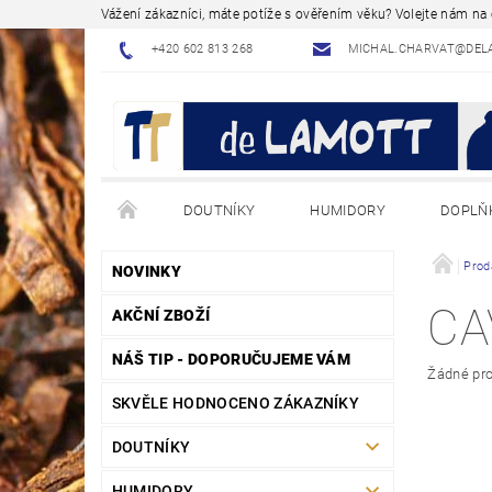
Vážení zákazníci, máte potíže s ověřením věku? Volejte nám n
+420 602 813 268
MICHAL.CHARVAT@DEL
DOUTNÍKY
HUMIDORY
DOPLŇ
NÁVODY - JAK NA TO
BLOG - ODBORNÉ ČLÁNK
Prod
NOVINKY
CA
AKČNÍ ZBOŽÍ
NÁŠ TIP - DOPORUČUJEME VÁM
Žádné pro
SKVĚLE HODNOCENO ZÁKAZNÍKY
DOUTNÍKY
HUMIDORY