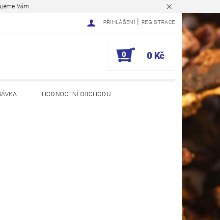
ěkujeme Vám.
|
PŘIHLÁŠENÍ
REGISTRACE
0
0 Kč
NÁVKA
HODNOCENÍ OBCHODU