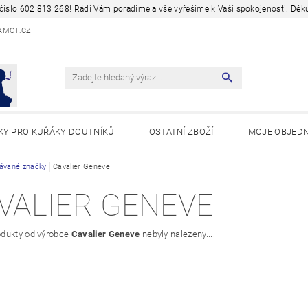
a číslo 602 813 268! Rádi Vám poradíme a vše vyřešíme k Vaší spokojenosti. D
AMOT.CZ
KY PRO KUŘÁKY DOUTNÍKŮ
OSTATNÍ ZBOŽÍ
MOJE OBJED
Y A ZAJÍMAVOSTI
ávané značky
Cavalier Geneve
VALIER GENEVE
dukty od výrobce
Cavalier Geneve
nebyly nalezeny....