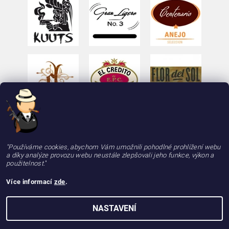
"Používáme cookies, abychom Vám umožnili pohodlné prohlížení webu
a díky analýze provozu webu neustále zlepšovali jeho funkce, výkon a
použitelnost.
"
Více informací
zde
.
2026 © deLAMOTT, e-shop - doutniky24.cz, doutníky se zárukou 100% kvality, rychle a
NASTAVENÍ
spolehlivě, všechna práva vyhrazena