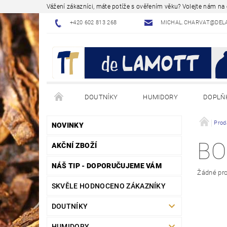
Vážení zákazníci, máte potíže s ověřením věku? Volejte nám n
+420 602 813 268
MICHAL.CHARVAT@DEL
DOUTNÍKY
HUMIDORY
DOPLŇ
NÁVODY - JAK NA TO
BLOG - ODBORNÉ ČLÁNK
Prod
NOVINKY
BO
AKČNÍ ZBOŽÍ
NÁŠ TIP - DOPORUČUJEME VÁM
Žádné pro
SKVĚLE HODNOCENO ZÁKAZNÍKY
DOUTNÍKY
HUMIDORY