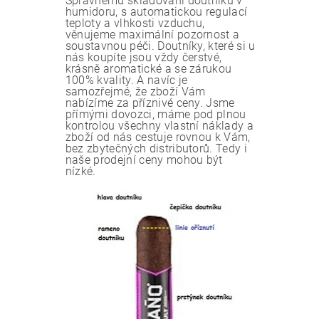
Správnému skladování doutníků v
humidoru, s automatickou regulací
teploty a vlhkosti vzduchu,
věnujeme maximální pozornost a
soustavnou péči. Doutníky, které si u
nás koupíte jsou vždy čerstvé,
krásně aromatické a se zárukou
100% kvality. A navíc je
samozřejmé, že zboží Vám
nabízíme za příznivé ceny. Jsme
přímými dovozci, máme pod plnou
kontrolou všechny vlastní náklady a
zboží od nás cestuje rovnou k Vám,
bez zbytečných distributorů. Tedy i
naše prodejní ceny mohou být
nízké.