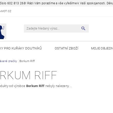
a číslo 602 813 268! Rádi Vám poradíme a vše vyřešíme k Vaší spokojenosti. D
AMOT.CZ
KY PRO KUŘÁKY DOUTNÍKŮ
OSTATNÍ ZBOŽÍ
MOJE OBJED
Y A ZAJÍMAVOSTI
ávané značky
Borkum Riff
RKUM RIFF
dukty od výrobce
Borkum Riff
nebyly nalezeny....