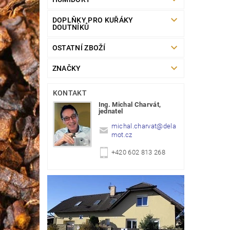
DOPLŇKY PRO KUŘÁKY
DOUTNÍKŮ
OSTATNÍ ZBOŽÍ
ZNAČKY
KONTAKT
Ing. Michal Charvát,
jednatel
michal.charvat
@
dela
mot.cz
+420 602 813 268