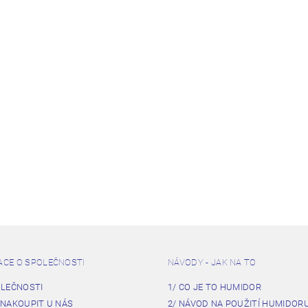
ACE O SPOLEČNOSTI
NÁVODY - JAK NA TO
OLEČNOSTI
1/ CO JE TO HUMIDOR
 NAKOUPIT U NÁS
2/ NÁVOD NA POUŽITÍ HUMIDOR