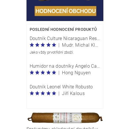
POSLEDNÍ HODNOCENÍ PRODUKTŮ
Doutník Culture Nicaraguan Reserve Perla Traveller - box 20 kusů
|
Mudr. Michal Klečka
Jako vždy prvotřídní zboží.
Humidor na doutníky Angelo Carbon Optik M 920054
|
Hong Nguyen
Doutník Leonel White Robusto
|
Jiří Kalous