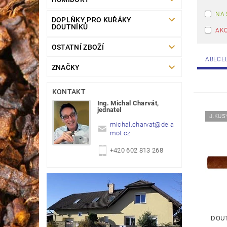
NA 
DOPLŇKY PRO KUŘÁKY
DOUTNÍKŮ
AK
OSTATNÍ ZBOŽÍ
ABECE
ZNAČKY
KONTAKT
Ing. Michal Charvát,
jednatel
J.KUS
michal.charvat
@
dela
mot.cz
+420 602 813 268
DOU