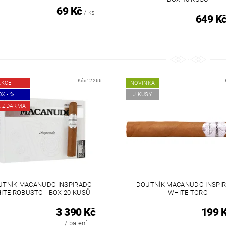
69 Kč
/ ks
649 K
Kód:
2266
AKCE
NOVINKA
X - %
J.KUSY
K ZDARMA
UTNÍK MACANUDO INSPIRADO
DOUTNÍK MACANUDO INSPI
ITE ROBUSTO - BOX 20 KUSŮ
WHITE TORO
3 390 Kč
199 
/ balení