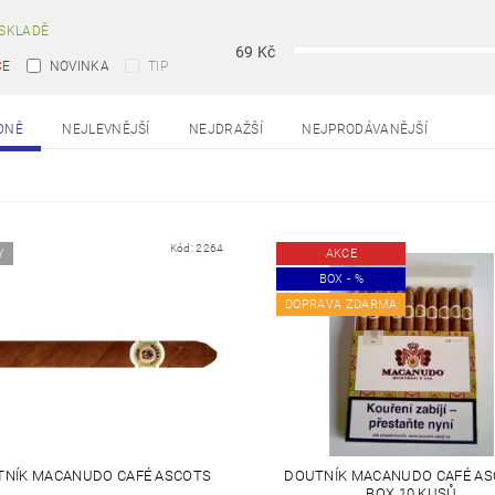
SKLADĚ
69
Kč
CE
NOVINKA
TIP
DNĚ
NEJLEVNĚJŠÍ
NEJDRAŽŠÍ
NEJPRODÁVANĚJŠÍ
Kód:
2264
Y
AKCE
BOX - %
DOPRAVA ZDARMA
TNÍK MACANUDO CAFÉ ASCOTS
DOUTNÍK MACANUDO CAFÉ AS
BOX 10 KUSŮ