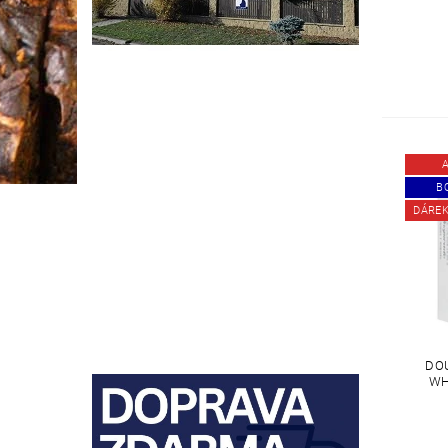
BO
DÁRE
DO
WH