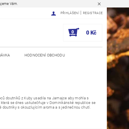
ěkujeme Vám.
|
PŘIHLÁŠENÍ
REGISTRACE
0
0 Kč
NÁVKA
HODNOCENÍ OBCHODU
bců doutníků z Kuby usadila na Jamajce aby mohla s
, která se dnes uskutečňuje v Dominikánské republice se
ké doutníky s okouzlujícím aroma a s jedinečnou chutí.