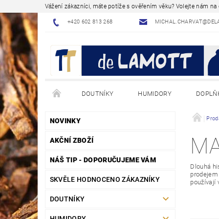
Vážení zákazníci, máte potíže s ověřením věku? Volejte nám n
+420 602 813 268
MICHAL.CHARVAT@DEL
DOUTNÍKY
HUMIDORY
DOPLŇ
NÁVODY - JAK NA TO
BLOG - ODBORNÉ ČLÁNK
Prod
NOVINKY
M
AKČNÍ ZBOŽÍ
NÁŠ TIP - DOPORUČUJEME VÁM
Dlouhá hi
prodejem 
SKVĚLE HODNOCENO ZÁKAZNÍKY
používají
DOUTNÍKY
HUMIDORY