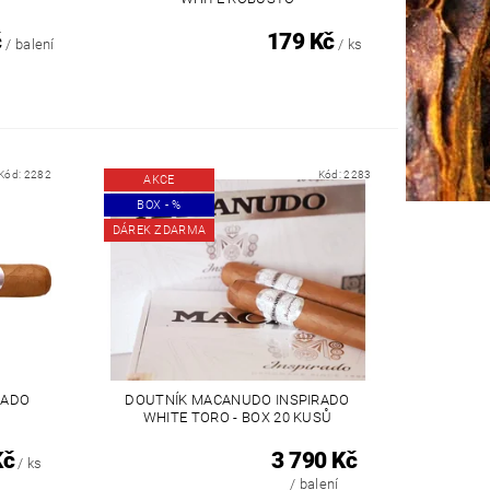
č
179 Kč
/ balení
/ ks
Kód:
2282
Kód:
2283
AKCE
BOX - %
DÁREK ZDARMA
RADO
DOUTNÍK MACANUDO INSPIRADO
WHITE TORO - BOX 20 KUSŮ
Kč
3 790 Kč
/ ks
/ balení