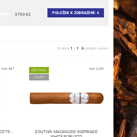
POLOŽEK K ZOBRAZENÍ:
6
3790
Kč
1
1
6
Stránka
z
-
položek celkem
Kód:
987
Kód:
2265
NOVINKA
J.KUSY
COTS -
DOUTNÍK MACANUDO INSPIRADO
WHITE ROBUSTO