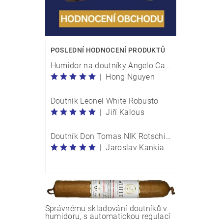
POSLEDNÍ HODNOCENÍ PRODUKTŮ
Humidor na doutníky Angelo Carbon Optik M 920054
|
Hong Nguyen
Doutník Leonel White Robusto
|
Jiří Kalous
Doutník Don Tomas NIK Rotschild - box 10 kusů
|
Jaroslav Kankia
Správnému skladování doutníků v
humidoru, s automatickou regulací