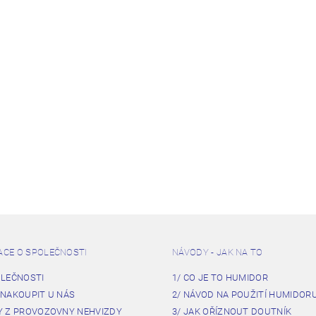
ACE O SPOLEČNOSTI
NÁVODY - JAK NA TO
OLEČNOSTI
1/ CO JE TO HUMIDOR
 NAKOUPIT U NÁS
2/ NÁVOD NA POUŽITÍ HUMIDOR
Y Z PROVOZOVNY NEHVIZDY
3/ JAK OŘÍZNOUT DOUTNÍK