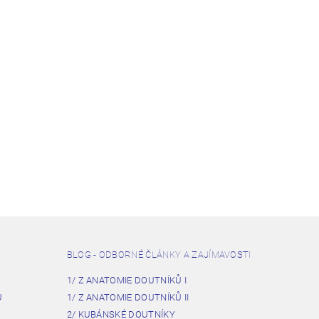
BLOG - ODBORNÉ ČLÁNKY A ZAJÍMAVOSTI
1/ Z ANATOMIE DOUTNÍKŮ I
U
1/ Z ANATOMIE DOUTNÍKŮ II
2/ KUBÁNSKÉ DOUTNÍKY