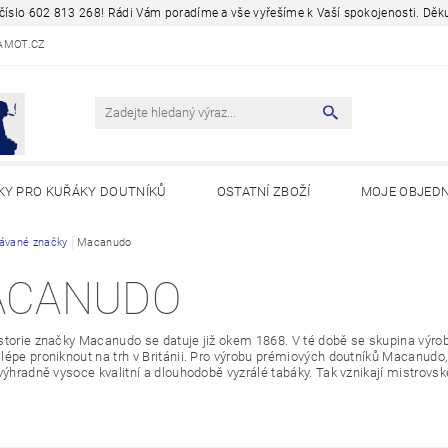
a číslo 602 813 268! Rádi Vám poradíme a vše vyřešíme k Vaší spokojenosti. D
AMOT.CZ
KY PRO KUŘÁKY DOUTNÍKŮ
OSTATNÍ ZBOŽÍ
MOJE OBJED
Y A ZAJÍMAVOSTI
ávané značky
Macanudo
ACANUDO
storie značky Macanudo se datuje již okem 1868. V té době se skupina výro
lépe proniknout na trh v Británii. Pro výrobu prémiových doutníků Macanudo
 výhradně vysoce kvalitní a dlouhodobě vyzrálé tabáky. Tak vznikají mistrovs