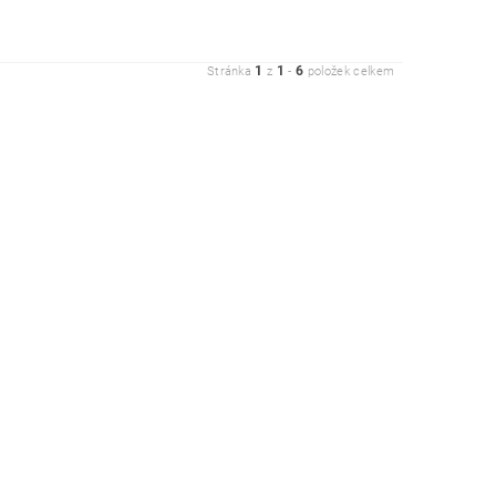
1
1
6
Stránka
z
-
položek celkem