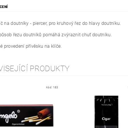
CENÍ
 na doutníky - piercer, pro kruhový řez do hlavy doutníku.
působ řezu doutníků pomáhá zvýraznit chuť doutníku.
é provedení přívěsku na klíče.
VISEJÍCÍ PRODUKTY
Kód:
183