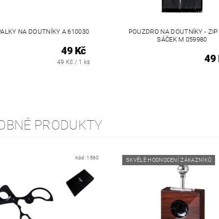
ALKY NA DOUTNÍKY A 610030
POUZDRO NA DOUTNÍKY - ZIP
SÁČEK M 059980
49 Kč
49
49 Kč / 1 ks
OBNÉ PRODUKTY
Kód:
1560
SKVĚLÉ HODNOCENÍ ZÁKAZNÍKŮ