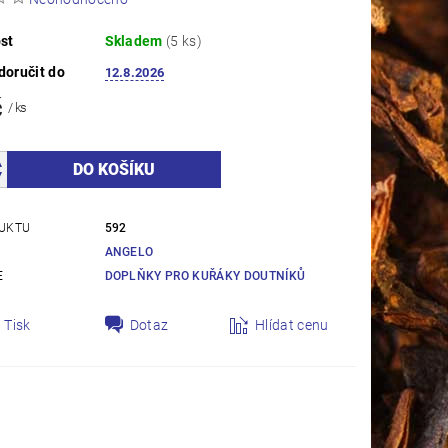
st
Skladem
(5 ks)
oručit do
12.8.2026
č
/ ks
UKTU
592
ANGELO
E
DOPLŇKY PRO KUŘÁKY DOUTNÍKŮ
Tisk
Dotaz
Hlídat cenu