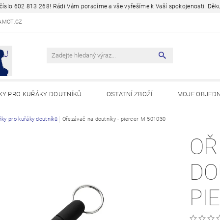
a číslo 602 813 268! Rádi Vám poradíme a vše vyřešíme k Vaší spokojenosti. D
AMOT.CZ
KY PRO KUŘÁKY DOUTNÍKŮ
OSTATNÍ ZBOŽÍ
MOJE OBJED
Y A ZAJÍMAVOSTI
ňky pro kuřáky doutníků
Ořezávač na doutníky - piercer M 501030
OŘ
DO
PI