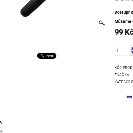
Dostupno
Můžeme d
99 K
KÓD PROD
ZNAČKA
KATEGORI
A
ZE