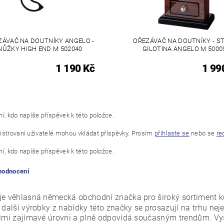
ZÁVAČ NA DOUTNÍKY ANGELO -
OŘEZÁVAČ NA DOUTNÍKY - S
NŮŽKY HIGH END M 502040
GILOTINA ANGELO M 5000
1 190 Kč
1 99
í, kdo napíše příspěvek k této položce.
istrovaní uživatelé mohou vkládat příspěvky. Prosím
přihlaste se
nebo se
re
í, kdo napíše příspěvek k této položce.
 hodnocení
 je věhlasná německá obchodní značka pro široký sortiment 
é další výrobky z nabídky této značky se prosazují na trhu 
elmi zajímavé úrovni a plně odpovídá současným trendům. Vys