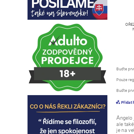
OŘE
Buďte prvn
Pouze reg
Buďte prvn
Přidat
A
ngelo
ale tak
je na v