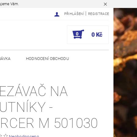
ěkujeme Vám.
|
PŘIHLÁŠENÍ
REGISTRACE
0
0 Kč
NÁVKA
HODNOCENÍ OBCHODU
EZÁVAČ NA
UTNÍKY -
ERCER M 501030
Neohodnoceno