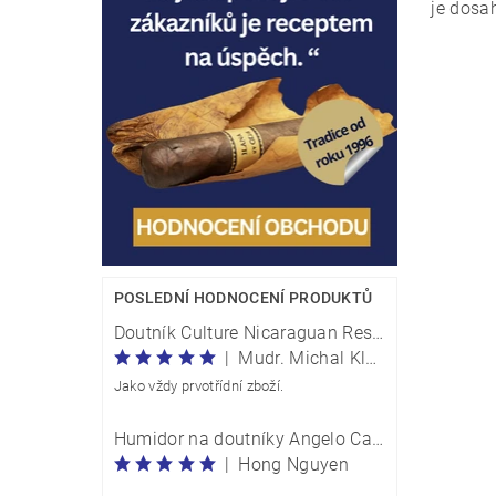
je dosa
Vlože
POSLEDNÍ HODNOCENÍ PRODUKTŮ
Doutník Culture Nicaraguan Reserve Perla Traveller - box 20 kusů
|
Mudr. Michal Klečka
Jako vždy prvotřídní zboží.
Humidor na doutníky Angelo Carbon Optik M 920054
|
Hong Nguyen