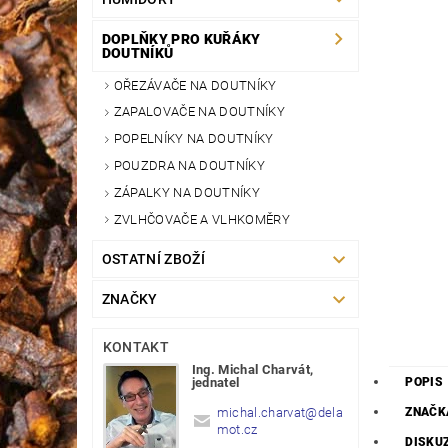
DOPLŇKY PRO KUŘÁKY
DOUTNÍKŮ
OŘEZÁVAČE NA DOUTNÍKY
ZAPALOVAČE NA DOUTNÍKY
POPELNÍKY NA DOUTNÍKY
POUZDRA NA DOUTNÍKY
ZÁPALKY NA DOUTNÍKY
ZVLHČOVAČE A VLHKOMĚRY
OSTATNÍ ZBOŽÍ
ZNAČKY
KONTAKT
Ing. Michal Charvát,
POPIS
jednatel
ZNAČK
michal.charvat
@
dela
mot.cz
DISKU