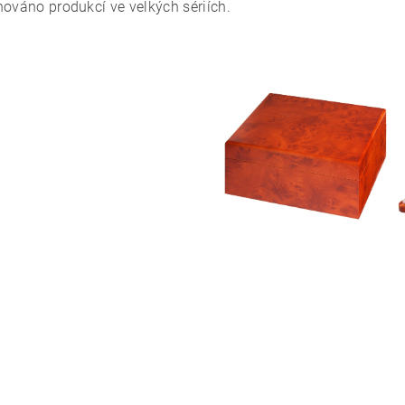
hováno produkcí ve velkých sériích.
ním hodnocení souhlasíte s
podmínkami ochrany osobních údajů