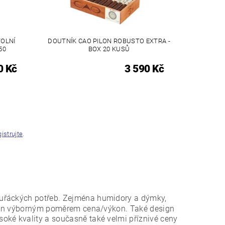
TOLNÍ
DOUTNÍK CAO PILON ROBUSTO EXTRA -
50
BOX 20 KUSŮ
0 Kč
3 590 Kč
gistrujte
.
kuřáckých potřeb. Zejména humidory a dýmky,
nejen výborným poměrem cena/výkon. Také design
oké kvality a současně také velmi příznivé ceny