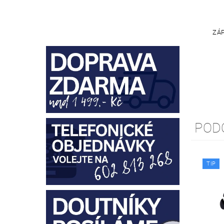
ZÁP
POD
TIP