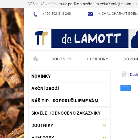
Vážení zákazníci, máte potíže s ověřením věku? Volejte nám n
+420 602 813 268
MICHAL.CHARVAT@DEL
DOUTNÍKY
HUMIDORY
DOPLŇ
NÁVODY - JAK NA TO
BLOG - ODBORNÉ ČLÁNK
Dopl
NOVINKY
AKČNÍ ZBOŽÍ
TIP
NÁŠ TIP - DOPORUČUJEME VÁM
SKVĚLE HODNOCENO ZÁKAZNÍKY
DOUTNÍKY
HUMIDORY