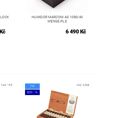
 LOCK
HUMIDOR MARCONI AS 1090/40
WENGE-PLS
 Kč
6 490 Kč
Kód:
155
Kód:
2268
TIP
BOX - %