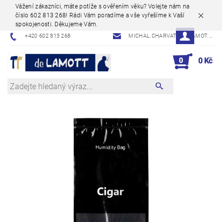
Vážení zákazníci, máte potíže s ověřením věku? Volejte nám na
číslo 602 813 268! Rádi Vám poradíme a vše vyřešíme k Vaší
spokojenosti. Děkujeme Vám.
+420 602 813 268
MICHAL.CHARVAT@DELAMOT.CZ
0
0 Kč