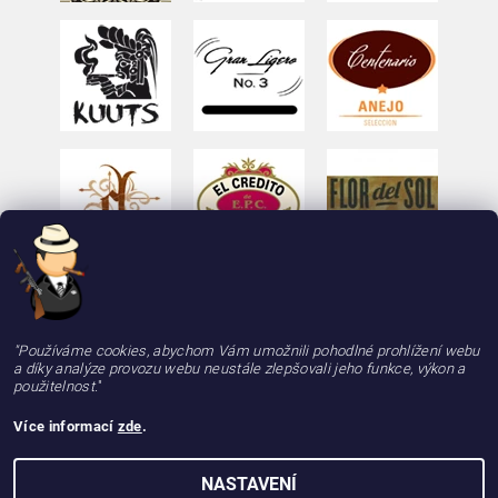
"Používáme cookies, abychom Vám umožnili pohodlné prohlížení webu
a díky analýze provozu webu neustále zlepšovali jeho funkce, výkon a
použitelnost.
"
Více informací
zde
.
2026 © deLAMOTT, e-shop - doutniky24.cz, doutníky se zárukou 100% kvality, rychle a
NASTAVENÍ
spolehlivě, všechna práva vyhrazena