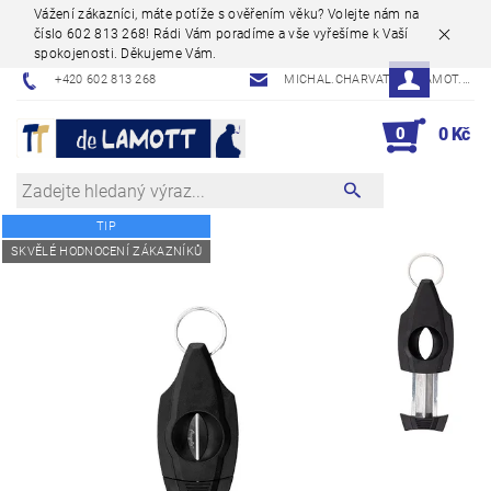
Vážení zákazníci, máte potíže s ověřením věku? Volejte nám na
číslo 602 813 268! Rádi Vám poradíme a vše vyřešíme k Vaší
spokojenosti. Děkujeme Vám.
+420 602 813 268
MICHAL.CHARVAT@DELAMOT.CZ
0
0 Kč
TIP
SKVĚLÉ HODNOCENÍ ZÁKAZNÍKŮ