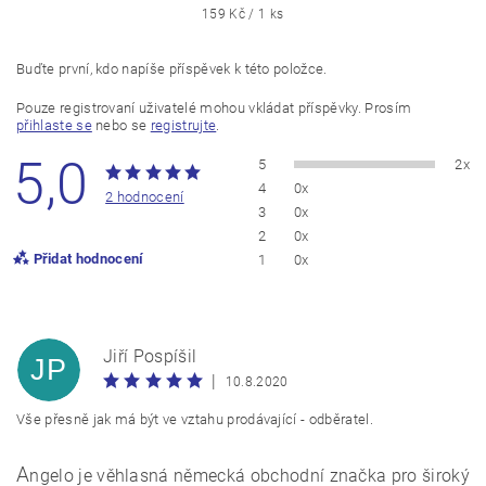
159 Kč / 1 ks
Buďte první, kdo napíše příspěvek k této položce.
Pouze registrovaní uživatelé mohou vkládat příspěvky. Prosím
přihlaste se
nebo se
registrujte
.
5,0
5
2x
4
0x
2 hodnocení
3
0x
2
0x
Přidat hodnocení
1
0x
Jiří Pospíšil
JP
|
10.8.2020
Vše přesně jak má být ve vztahu prodávající - odběratel.
A
ngelo je věhlasná německá obchodní značka pro široký