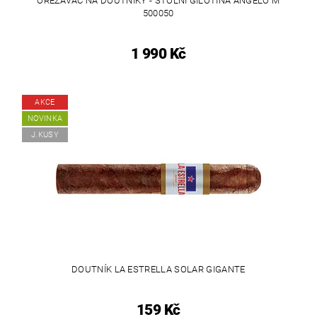
OŘEZÁVAČ NA DOUTNÍKY - STOLNÍ GILOTINA ANGELO M
500050
1 990 Kč
AKCE
NOVINKA
J.KUSY
DOUTNÍK LA ESTRELLA SOLAR GIGANTE
159 Kč