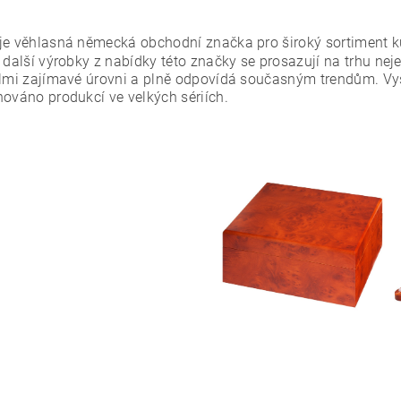
 je věhlasná německá obchodní značka pro široký sortiment 
é další výrobky z nabídky této značky se prosazují na trhu 
elmi zajímavé úrovni a plně odpovídá současným trendům. Vys
hováno produkcí ve velkých sériích.
ním hodnocení souhlasíte s
podmínkami ochrany osobních údajů