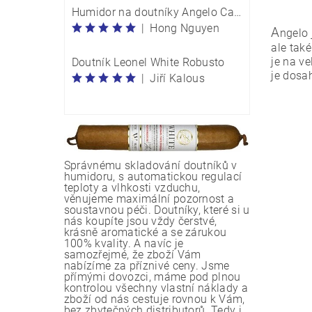
Humidor na doutníky Angelo Carbon Optik M 920054
|
Hong Nguyen
A
ngelo
ale tak
je na v
Doutník Leonel White Robusto
je dosa
|
Jiří Kalous
Vlože
Správnému skladování doutníků v
humidoru, s automatickou regulací
teploty a vlhkosti vzduchu,
věnujeme maximální pozornost a
soustavnou péči. Doutníky, které si u
nás koupíte jsou vždy čerstvé,
krásně aromatické a se zárukou
100% kvality. A navíc je
samozřejmé, že zboží Vám
nabízíme za příznivé ceny. Jsme
přímými dovozci, máme pod plnou
kontrolou všechny vlastní náklady a
zboží od nás cestuje rovnou k Vám,
bez zbytečných distributorů. Tedy i