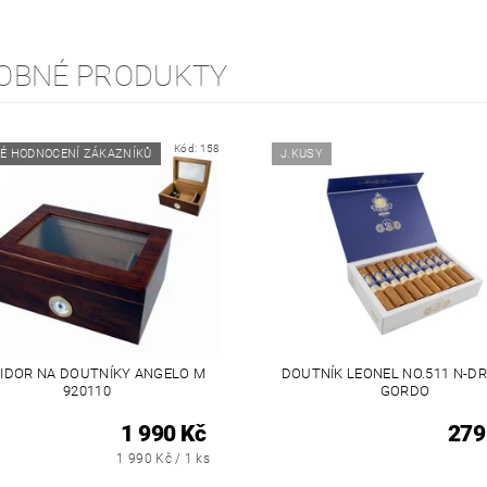
OBNÉ PRODUKTY
Kód:
158
É HODNOCENÍ ZÁKAZNÍKŮ
J.KUSY
IDOR NA DOUTNÍKY ANGELO M
DOUTNÍK LEONEL NO.511 N-D
920110
GORDO
1 990 Kč
279
1 990 Kč / 1 ks