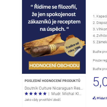
1. Kapac
2. Dispo
3. Vlhko
4. Zvlhč
5. Zámek
Buďte prvn
Pouze reg
Buďte prvn
5,
POSLEDNÍ HODNOCENÍ PRODUKTŮ
Doutník Culture Nicaraguan Reserve Perla Traveller - box 20 kusů
|
Mudr. Michal Klečka
Přidat
Jako vždy prvotřídní zboží.