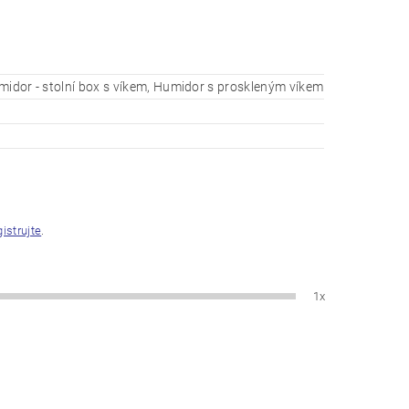
midor - stolní box s víkem, Humidor s proskleným víkem
gistrujte
.
1x