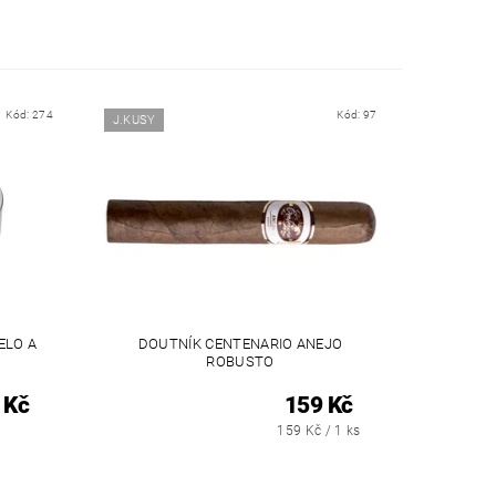
Kód:
274
Kód:
97
J.KUSY
ELO A
DOUTNÍK CENTENARIO ANEJO
ROBUSTO
 Kč
159 Kč
159 Kč / 1 ks