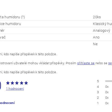
ita humidoru (?)
20ks
zice humidoru
Klasický hu
měr
Analogový
ovač
Ano
Ne
í, kdo napíše příspěvek k této položce.
istrovaní uživatelé mohou vkládat příspěvky. Prosím
přihlaste se
nebo se
re
í, kdo napíše příspěvek k této položce.
0
5
4
0x
1 hodnocení
3
0x
2
0x
 hodnocení
1
0x