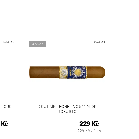
Kód:
64
Kód:
63
J.KUSY
R TORO
DOUTNÍK LEONEL NO.511 N-DR
ROBUSTO
 Kč
229 Kč
229 Kč / 1 ks