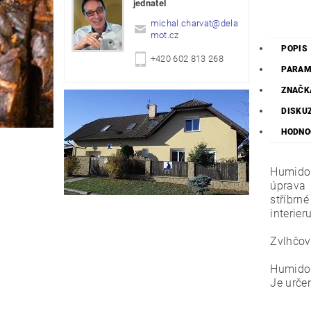
jednatel
michal.charvat
@
dela
mot.cz
POPIS
+420 602 813 268
PARAM
ZNAČK
DISKU
HODNOC
Humidor
úprava 
stříbrn
interieru
Zvlhčov
Humidor
Je urče