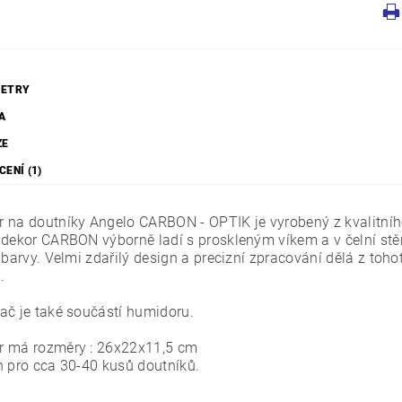
ETRY
A
ZE
ENÍ (1)
 na doutníky Angelo CARBON - OPTIK je vyrobený z kvalitníh
dekor CARBON výborně ladí s proskleným víkem a v čelní s
é barvy. Velmi zdařilý design a precizní zpracování dělá z t
.
ač je také součástí humidoru.
 má rozměry : 26x22x11,5 cm
n pro cca 30-40 kusů doutníků.