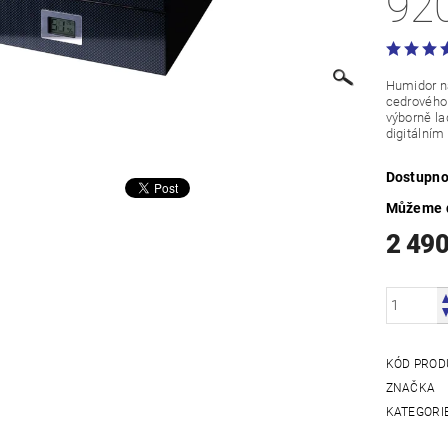
92
Humidor na
cedrového
výborně la
digitálním
Dostupno
Můžeme d
2 49
KÓD PROD
ZNAČKA
KATEGORI