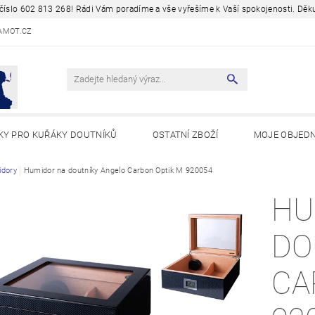
a číslo 602 813 268! Rádi Vám poradíme a vše vyřešíme k Vaší spokojenosti. D
AMOT.CZ
KY PRO KUŘÁKY DOUTNÍKŮ
OSTATNÍ ZBOŽÍ
MOJE OBJED
Y A ZAJÍMAVOSTI
dory
Humidor na doutníky Angelo Carbon Optik M 920054
HU
DO
CA