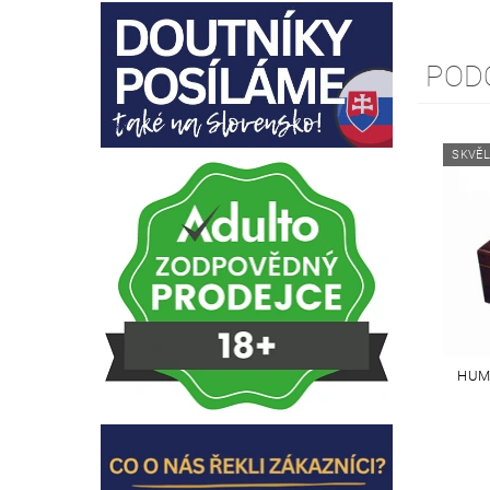
POD
SKVĚL
HUM