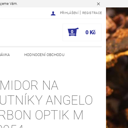
ěkujeme Vám.
|
PŘIHLÁŠENÍ
REGISTRACE
0
0 Kč
NÁVKA
HODNOCENÍ OBCHODU
MIDOR NA
UTNÍKY ANGELO
RBON OPTIK M