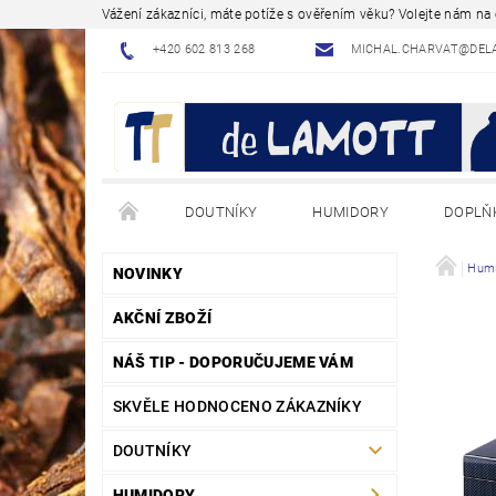
Vážení zákazníci, máte potíže s ověřením věku? Volejte nám n
+420 602 813 268
MICHAL.CHARVAT@DEL
DOUTNÍKY
HUMIDORY
DOPLŇ
NÁVODY - JAK NA TO
BLOG - ODBORNÉ ČLÁNK
Humi
NOVINKY
AKČNÍ ZBOŽÍ
NÁŠ TIP - DOPORUČUJEME VÁM
SKVĚLE HODNOCENO ZÁKAZNÍKY
DOUTNÍKY
HUMIDORY