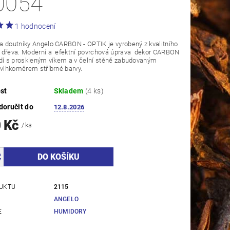
0054
1 hodnocení
 doutníky Angelo CARBON - OPTIK je vyrobený z kvalitního
 dřeva. Moderní a efektní povrchová úprava dekor CARBON
dí s proskleným víkem a v čelní stěně zabudovaným
 vlhkoměrem stříbrné barvy.
st
Skladem
(4 ks)
oručit do
12.8.2026
0 Kč
/ ks
UKTU
2115
ANGELO
E
HUMIDORY