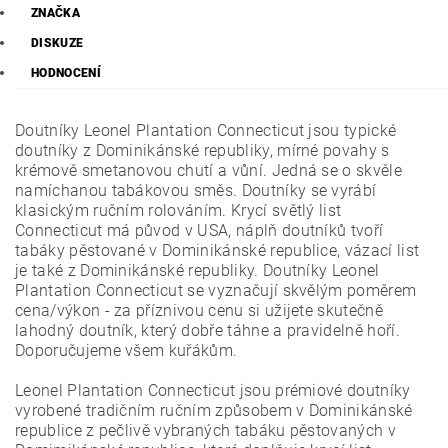
ZNAČKA
DISKUZE
HODNOCENÍ
Doutníky Leonel Plantation Connecticut jsou typické
doutníky z Dominikánské republiky, mírné povahy s
krémově smetanovou chutí a vůní. Jedná se o skvěle
namíchanou tabákovou směs. Doutníky se vyrábí
klasickým ručním rolováním. Krycí světlý list
Connecticut má původ v USA, náplň doutníků tvoří
tabáky pěstované v Dominikánské republice, vázací list
je také z Dominikánské republiky. Doutníky Leonel
Plantation Connecticut se vyznačují skvělým poměrem
cena/výkon - za příznivou cenu si užijete skutečně
lahodný doutník, který dobře táhne a pravidelně hoří.
Doporučujeme všem kuřákům.
Leonel Plantation Connecticut jsou prémiové doutníky
vyrobené tradičním ručním způsobem v Dominikánské
republice z pečlivě vybraných tabáku pěstovaných v