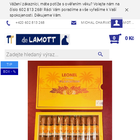
Vážení zákazníci, máte potíže s ověřením věku? Volejte nám na
číslo 602 813 268! Rádi Vám poradíme a vše vyřešíme k Vaší
spokojenosti. Děkujeme Vám.
+420 602 813 268
MICHAL.CHARVAT@DELAMOT.CZ
0
0 Kč
TIP
BOX - %