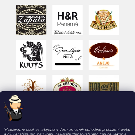
"Používáme cookies, abychom Vám umožnili pohodlné prohlížení webu
a díky analýze provozu webu neustále zlepšovali jeho funkce, výkon a