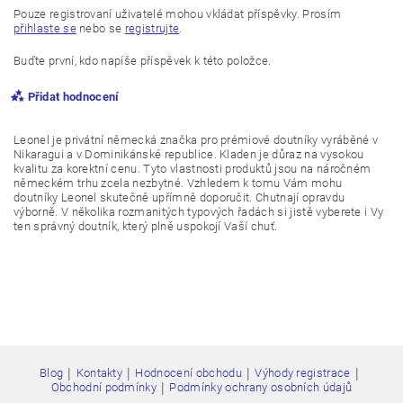
Pouze registrovaní uživatelé mohou vkládat příspěvky. Prosím
přihlaste se
nebo se
registrujte
.
Buďte první, kdo napíše příspěvek k této položce.
Přidat hodnocení
Leonel je privátní německá značka pro prémiové doutníky vyráběné v
Nikaragui a v Dominikánské republice. Kladen je důraz na vysokou
kvalitu za korektní cenu. Tyto vlastnosti produktů jsou na náročném
německém trhu zcela nezbytné. Vzhledem k tomu Vám mohu
doutníky Leonel skutečně upřímně doporučit. Chutnají opravdu
výborně. V několika rozmanitých typových řadách si jistě vyberete i Vy
ten správný doutník, který plně uspokojí Vaší chuť.
|
|
|
|
Blog
Kontakty
Hodnocení obchodu
Výhody registrace
Vložením hodnocení souhlasíte s
podmínkami ochrany
|
Obchodní podmínky
Podmínky ochrany osobních údajů
osobních údajů