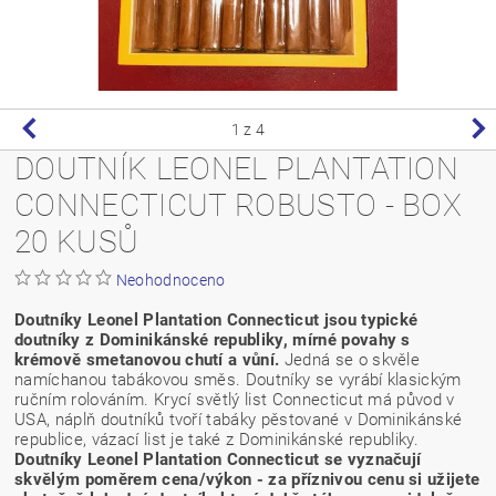
1
z 4
DOUTNÍK LEONEL PLANTATION
CONNECTICUT ROBUSTO - BOX
20 KUSŮ
Neohodnoceno
Doutníky Leonel Plantation Connecticut jsou typické
doutníky z Dominikánské republiky, mírné povahy s
krémově smetanovou chutí a vůní.
Jedná se o skvěle
namíchanou tabákovou směs. Doutníky se vyrábí klasickým
ručním rolováním. Krycí světlý list Connecticut má původ v
USA, náplň doutníků tvoří tabáky pěstované v Dominikánské
republice, vázací list je také z Dominikánské republiky.
Doutníky Leonel Plantation Connecticut se vyznačují
skvělým poměrem cena/výkon - za příznivou cenu si užijete