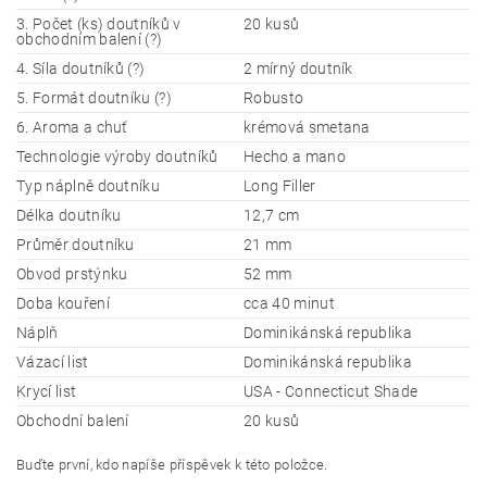
3. Počet (ks) doutníků v
20 kusů
obchodním balení (?)
4. Síla doutníků (?)
2 mírný doutník
5. Formát doutníku (?)
Robusto
6. Aroma a chuť
krémová smetana
Technologie výroby doutníků
Hecho a mano
Typ náplně doutníku
Long Filler
Délka doutníku
12,7 cm
Průměr doutníku
21 mm
Obvod prstýnku
52 mm
Doba kouření
cca 40 minut
Náplň
Dominikánská republika
Vázací list
Dominikánská republika
Krycí list
USA - Connecticut Shade
Obchodní balení
20 kusů
Buďte první, kdo napíše příspěvek k této položce.