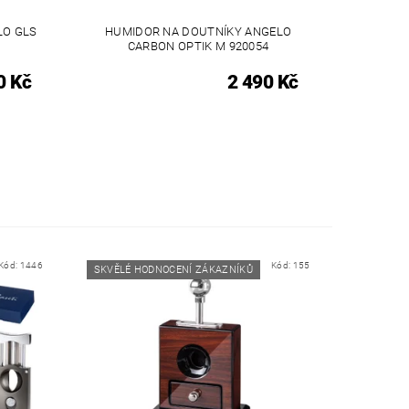
LO GLS
HUMIDOR NA DOUTNÍKY ANGELO
CARBON OPTIK M 920054
0 Kč
2 490 Kč
Kód:
1446
Kód:
155
SKVĚLÉ HODNOCENÍ ZÁKAZNÍKŮ