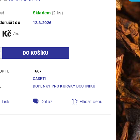
st
Skladem
(2 ks)
oručit do
12.8.2026
0 Kč
/ ks
UKTU
1667
CASETI
E
DOPLŇKY PRO KUŘÁKY DOUTNÍKŮ
Tisk
Dotaz
Hlídat cenu