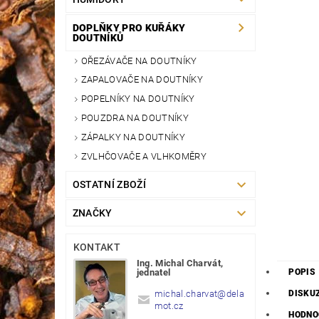
DOPLŇKY PRO KUŘÁKY
DOUTNÍKŮ
OŘEZÁVAČE NA DOUTNÍKY
ZAPALOVAČE NA DOUTNÍKY
POPELNÍKY NA DOUTNÍKY
POUZDRA NA DOUTNÍKY
ZÁPALKY NA DOUTNÍKY
ZVLHČOVAČE A VLHKOMĚRY
OSTATNÍ ZBOŽÍ
ZNAČKY
KONTAKT
Ing. Michal Charvát,
POPIS
jednatel
DISKU
michal.charvat
@
dela
mot.cz
HODNO