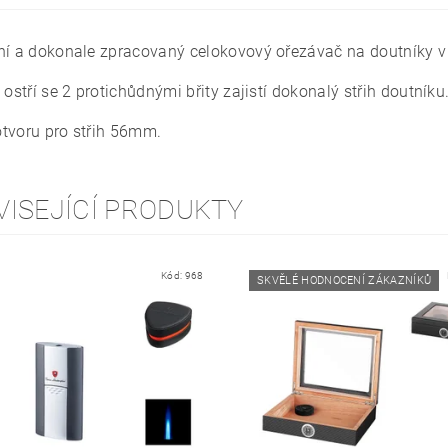
ní a dokonale zpracovaný celokovový ořezávač na doutníky v
 ostří se 2 protichůdnými břity zajistí dokonalý střih doutníku
tvoru pro střih 56mm.
VISEJÍCÍ PRODUKTY
Kód:
968
SKVĚLÉ HODNOCENÍ ZÁKAZNÍKŮ