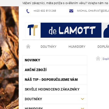
Vážení zákazníci, máte potíže s ověřením věku? Volejte nám n
+420 602 813 268
MICHAL.CHARVAT@DEL
DOUTNÍKY
HUMIDORY
DOPLŇ
NÁVODY - JAK NA TO
BLOG - ODBORNÉ ČLÁNK
Dopl
NOVINKY
AKČNÍ ZBOŽÍ
NÁŠ TIP - DOPORUČUJEME VÁM
SKVĚLE HODNOCENO ZÁKAZNÍKY
DOUTNÍKY
HUMIDORY