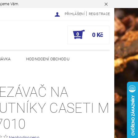
ěkujeme Vám.
|
PŘIHLÁŠENÍ
REGISTRACE
0
0 Kč
NÁVKA
HODNOCENÍ OBCHODU
EZÁVAČ NA
UTNÍKY CASETI M
7010
Neohodnoceno