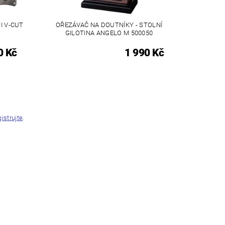
I V-CUT
OŘEZÁVAČ NA DOUTNÍKY - STOLNÍ
GILOTINA ANGELO M 500050
0 Kč
1 990 Kč
gistrujte
.