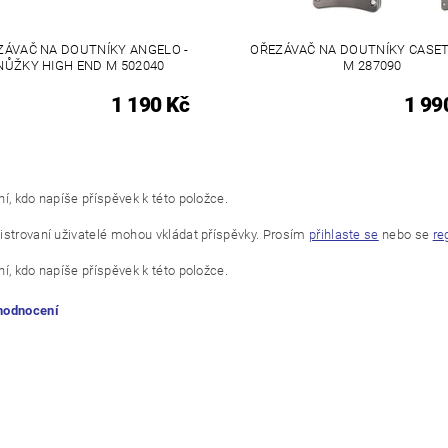
ZÁVAČ NA DOUTNÍKY ANGELO -
OŘEZÁVAČ NA DOUTNÍKY CASET
NŮŽKY HIGH END M 502040
M 287090
1 190 Kč
1 99
í, kdo napíše příspěvek k této položce.
istrovaní uživatelé mohou vkládat příspěvky. Prosím
přihlaste se
nebo se
re
í, kdo napíše příspěvek k této položce.
 hodnocení