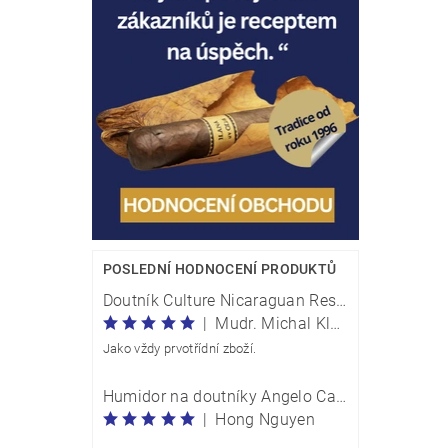
Vlože
POSLEDNÍ HODNOCENÍ PRODUKTŮ
Doutník Culture Nicaraguan Reserve Perla Traveller - box 20 kusů
|
Mudr. Michal Klečka
Jako vždy prvotřídní zboží.
Humidor na doutníky Angelo Carbon Optik M 920054
|
Hong Nguyen