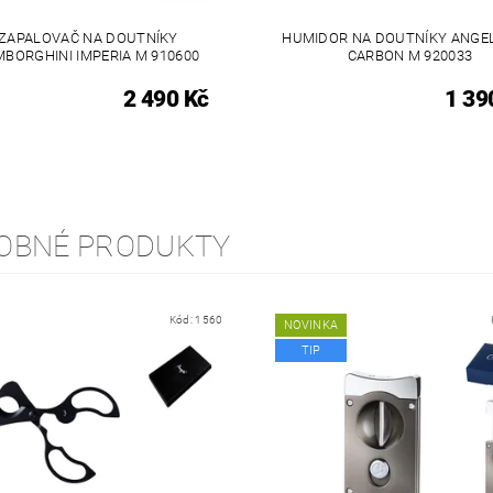
ZAPALOVAČ NA DOUTNÍKY
HUMIDOR NA DOUTNÍKY ANGE
MBORGHINI IMPERIA M 910600
CARBON M 920033
2 490 Kč
1 39
OBNÉ PRODUKTY
Kód:
1560
NOVINKA
TIP