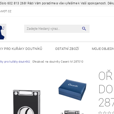
a číslo 602 813 268! Rádi Vám poradíme a vše vyřešíme k Vaší spokojenosti. D
AMOT.CZ
KY PRO KUŘÁKY DOUTNÍKŮ
OSTATNÍ ZBOŽÍ
MOJE OBJED
Y A ZAJÍMAVOSTI
ňky pro kuřáky doutníků
Ořezávač na doutníky Caseti M 287010
OŘ
DO
28