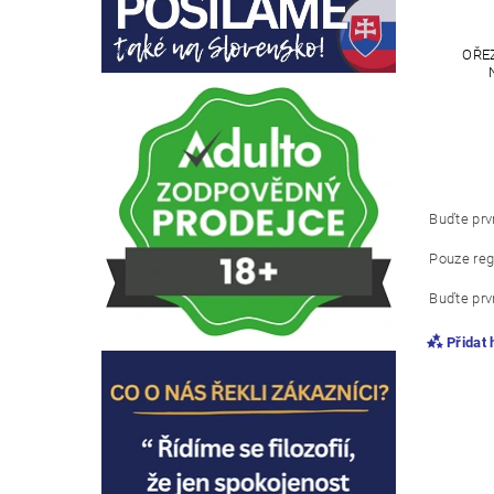
OŘE
Buďte prvn
Pouze reg
Buďte prvn
Přidat