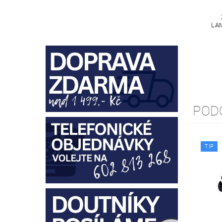
LA
POD
TIP