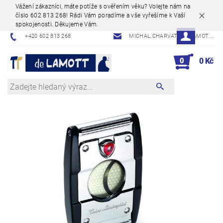
Vážení zákazníci, máte potíže s ověřením věku? Volejte nám na
číslo 602 813 268! Rádi Vám poradíme a vše vyřešíme k Vaší
spokojenosti. Děkujeme Vám.
+420 602 813 268
MICHAL.CHARVAT@DELAMOT.CZ
0
0 Kč