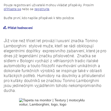
Pouze registrovaní uživatelé mohou vkládat příspěvky. Prosím
přihlaste se
nebo se
registrujte
.
Buďte první, kdo napíše příspěvek k této položce.
Přidat hodnocení
J
iž více než třicet let provází luxusní značka Tonino
Lamborghini stylové muže, kteří se rádi obklopují
elegentními doplňky expresivního zabarvení, které je pro
dnes již legendární značku příslovečné. Značka se
sídlem v Bologni vychází z věhlasných tradic italské
automobilky a touto filozofií navrhování unikátních a
dokonale funkčních výrobků se inspiruje také v oblasti
kuřáckých potřeb. Humidory na doutníky a příslušenství
pro kuřáky doutníků se značkou Tonino Lamborghini
jsou jedinečným vyjádřením tohoto nekompromisního
ducha.
Vložením hodnocení souhlasíte s
podmínkami ochrany
osobních údajů