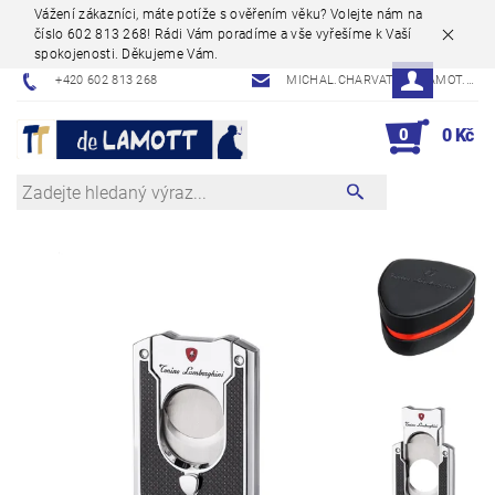
Vážení zákazníci, máte potíže s ověřením věku? Volejte nám na
číslo 602 813 268! Rádi Vám poradíme a vše vyřešíme k Vaší
spokojenosti. Děkujeme Vám.
+420 602 813 268
MICHAL.CHARVAT@DELAMOT.CZ
0
0 Kč