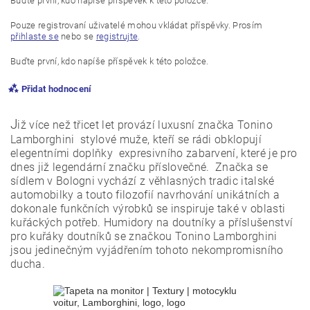
Buďte první, kdo napíše příspěvek k této položce.
Pouze registrovaní uživatelé mohou vkládat příspěvky. Prosím
přihlaste se
nebo se
registrujte
.
Buďte první, kdo napíše příspěvek k této položce.
Přidat hodnocení
J
iž více než třicet let provází luxusní značka Tonino
Lamborghini stylové muže, kteří se rádi obklopují
elegentními doplňky expresivního zabarvení, které je pro
dnes již legendární značku příslovečné. Značka se
sídlem v Bologni vychází z věhlasných tradic italské
automobilky a touto filozofií navrhování unikátních a
dokonale funkčních výrobků se inspiruje také v oblasti
kuřáckých potřeb. Humidory na doutníky a příslušenství
pro kuřáky doutníků se značkou Tonino Lamborghini
jsou jedinečným vyjádřením tohoto nekompromisního
ducha.
Vložením hodnocení souhlasíte s
podmínkami ochrany