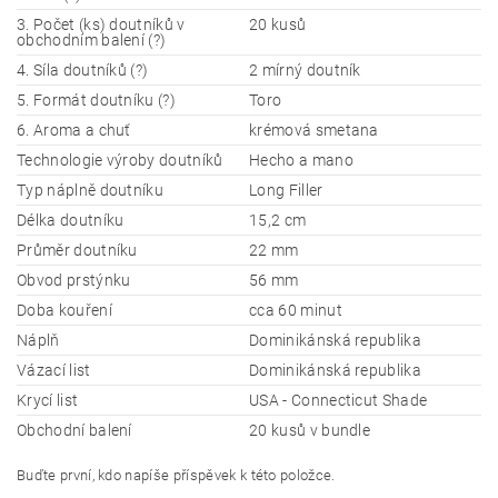
3. Počet (ks) doutníků v
20 kusů
obchodním balení (?)
4. Síla doutníků (?)
2 mírný doutník
5. Formát doutníku (?)
Toro
6. Aroma a chuť
krémová smetana
Technologie výroby doutníků
Hecho a mano
Typ náplně doutníku
Long Filler
Délka doutníku
15,2 cm
Průměr doutníku
22 mm
Obvod prstýnku
56 mm
Doba kouření
cca 60 minut
Náplň
Dominikánská republika
Vázací list
Dominikánská republika
Krycí list
USA - Connecticut Shade
Obchodní balení
20 kusů v bundle
Buďte první, kdo napíše příspěvek k této položce.