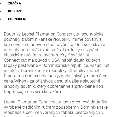
ZNAČKA
DISKUZE
HODNOCENÍ
Doutníky Leonel Plantation Connecticut jsou typické
doutníky z Dominikánské republiky, mírné povahy s
krémově smetanovou chutí a vůní. Jedná se o skvěle
namíchanou tabákovou směs. Doutníky se vyrábí
klasickým ručním rolováním. Krycí světlý list
Connecticut má původ v USA, náplň doutníků tvoří
tabáky pěstované v Dominikánské republice, vázací list
je také z Dominikánské republiky. Doutníky Leonel
Plantation Connecticut se vyznačují skvělým poměrem
cena/výkon - za příznivou cenu si užijete skutečně
lahodný doutník, který dobře táhne a pravidelně hoří.
Doporučujeme všem kuřákům.
Leonel Plantation Connecticut jsou prémiové doutníky
vyrobené tradičním ručním způsobem v Dominikánské
republice z pečlivě vybraných tabáku pěstovaných v