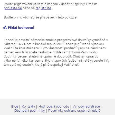
Pouze registrovaní uživatelé mohou vkládat příspěvky. Prosím
přihlaste se
nebo se
registrujte
.
Buďte první, kdo napíše příspěvek k této položce.
Přidat hodnocení
Leonel je privátní německá značka pro prémiové doutníky vyráběné v
Nikaragui a v Dominikánské republice. Kladen je důraz na vysokou
kvalitu za korektní cenu. Tyto vlastnosti produktů jsou na náročném
německém trhu zcela nezbytné. Vzhledem k tomu Vám mohu
doutníky Leonel skutečně upřímně doporučit. Chutnají opravdu
výborně. V několika rozmanitých typových řadách si jistě vyberete i Vy
ten správný doutník, který plně uspokojí Vaší chuť.
|
|
|
|
Blog
Kontakty
Hodnocení obchodu
Výhody registrace
Vložením hodnocení souhlasíte s
podmínkami ochrany
|
Obchodní podmínky
Podmínky ochrany osobních údajů
osobních údajů