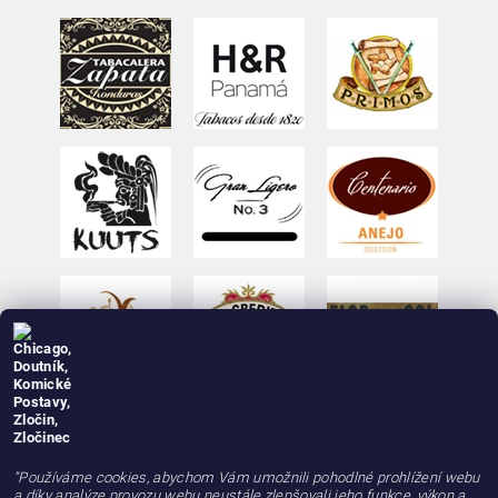
"Používáme cookies, abychom Vám umožnili pohodlné prohlížení webu
a díky analýze provozu webu neustále zlepšovali jeho funkce, výkon a