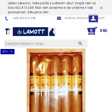
Vážení zákazníci, máte potíže s ověřením věku? Volejte nám na
číslo 602 813 268! Rádi Vám poradíme a vše vyřešíme k Vaší
spokojenosti. Děkujeme Vám.
+420 602 813 268
MICHAL.CHARVAT@DELAMOT.CZ
0
0 Kč
BOX - %