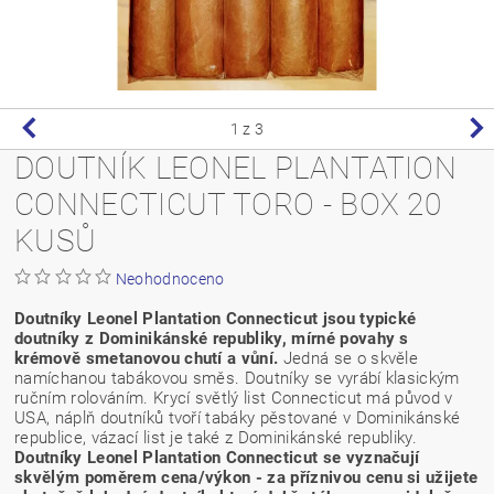
1
z 3
DOUTNÍK LEONEL PLANTATION
CONNECTICUT TORO - BOX 20
KUSŮ
Neohodnoceno
Doutníky Leonel Plantation Connecticut jsou typické
doutníky z Dominikánské republiky, mírné povahy s
krémově smetanovou chutí a vůní.
Jedná se o skvěle
namíchanou tabákovou směs. Doutníky se vyrábí klasickým
ručním rolováním. Krycí světlý list Connecticut má původ v
USA, náplň doutníků tvoří tabáky pěstované v Dominikánské
republice, vázací list je také z Dominikánské republiky.
Doutníky Leonel Plantation Connecticut se vyznačují
skvělým poměrem cena/výkon - za příznivou cenu si užijete