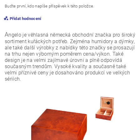
Buďte první, kdo napíše příspěvek k této položce.
Přidat hodnocení
A
ngelo je věhlasná německá obchodní značka pro široký
sortiment kuřáckých potřeb. Zejména humidory a dýmky,
ale také další výrobky z nabídky této značky se prosazují
na trhu nejen výborným poměrem cena/výkon. Také
design je na velmi zajímavé úrovni a plně odpovídá
současným trendům. Vysoké kvality a současně také
velmi příznivé ceny je dosahováno produkcí ve velkých
sériích.
Vložením hodnocení souhlasíte s
podmínkami ochrany
osobních údajů