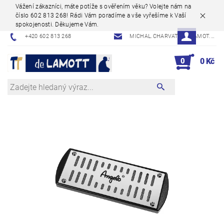
Vážení zákazníci, máte potíže s ověřením věku? Volejte nám na
číslo 602 813 268! Rádi Vám poradíme a vše vyřešíme k Vaší
spokojenosti. Děkujeme Vám.
+420 602 813 268
MICHAL.CHARVAT@DELAMOT.CZ
0
0 Kč