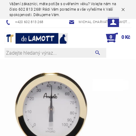
Vážení zákazníci, máte potíže s ověřením věku? Volejte nám na
číslo 602 813 268! Rádi Vám poradíme a vše vyřešíme k Vaší
spokojenosti. Děkujeme Vám.
+420 602 813 268
MICHAL.CHARVAT@DELAMOT.CZ
0
0 Kč