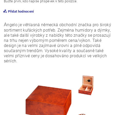
Buďte první, kdo napíše příspěvek k této položce.
Přidat hodnocení
A
ngelo je věhlasná německá obchodní značka pro široký
sortiment kuřáckých potřeb. Zejména humidory a dýmky,
ale také další výrobky z nabídky této značky se prosazují
na trhu nejen výborným poměrem cena/výkon. Také
design je na velmi zajímavé úrovni a plně odpovídá
současným trendům. Vysoké kvality a současně také
velmi příznivé ceny je dosahováno produkcí ve velkých
sériích.
Vložením hodnocení souhlasíte s
podmínkami ochrany
osobních údajů