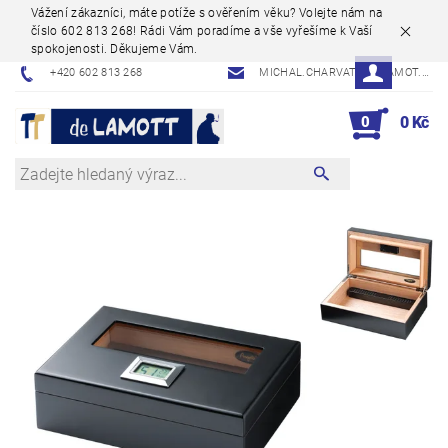
Vážení zákazníci, máte potíže s ověřením věku? Volejte nám na
číslo 602 813 268! Rádi Vám poradíme a vše vyřešíme k Vaší
spokojenosti. Děkujeme Vám.
+420 602 813 268
MICHAL.CHARVAT@DELAMOT.CZ
0
0 Kč