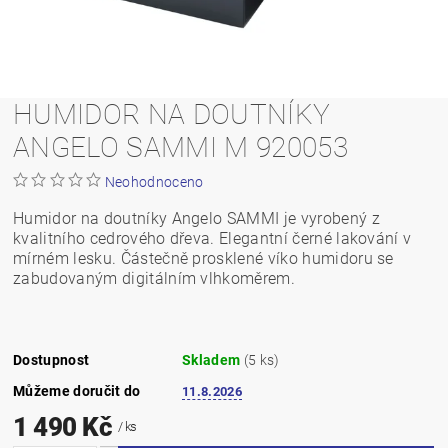
HUMIDOR NA DOUTNÍKY
ANGELO SAMMI M 920053
Neohodnoceno
Humidor na doutníky Angelo SAMMI je vyrobený z
kvalitního cedrového dřeva. Elegantní černé lakování v
mírném lesku. Částečně prosklené víko humidoru se
zabudovaným digitálním vlhkoměrem.
Dostupnost
Skladem
(5 ks)
Můžeme doručit do
11.8.2026
1 490 Kč
/ ks