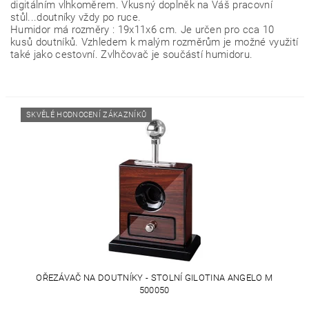
digitálním vlhkoměrem. Vkusný doplněk na Váš pracovní
stůl...doutníky vždy po ruce.
Humidor má rozměry : 19x11x6 cm. Je určen pro cca 10
kusů doutníků. Vzhledem k malým rozměrům je možné využití
také jako cestovní. Zvlhčovač je součástí humidoru.
SKVĚLÉ HODNOCENÍ ZÁKAZNÍKŮ
OŘEZÁVAČ NA DOUTNÍKY - STOLNÍ GILOTINA ANGELO M
500050