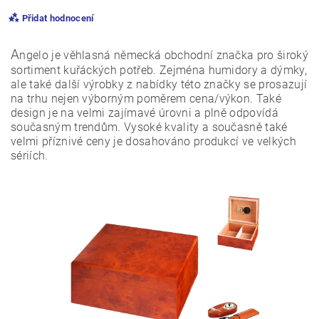
Přidat hodnocení
A
ngelo je věhlasná německá obchodní značka pro široký
sortiment kuřáckých potřeb. Zejména humidory a dýmky,
ale také další výrobky z nabídky této značky se prosazují
na trhu nejen výborným poměrem cena/výkon. Také
design je na velmi zajímavé úrovni a plně odpovídá
současným trendům. Vysoké kvality a současně také
velmi příznivé ceny je dosahováno produkcí ve velkých
sériích.
Vložením hodnocení souhlasíte s
podmínkami ochrany
osobních údajů