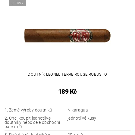
J.KUSY
DOUTNÍK LEONEL TERRE ROUGE ROBUSTO
189 Kč
1. Země výroby doutníků
Nikaragua
2. Chci koupit jednotlivé
jednotlivé kusy
doutníky nebo celé obchodní
balení (?)
3. Počet (ks) doutníků v
20 kusů