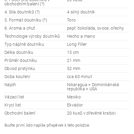
obchodním balení (?)
4. Síla doutníků (?)
4 silný doutník
5. Formát doutníku (?)
Toro
6. Aroma a chuť
pepř, čokoláda, ovoce, ořechy
Technologie výroby doutníků
Hecho a mano
Typ náplně doutníku
Long Filler
Délka doutníku
15 cm
Průměr doutníku
21 mm
Obvod prstýnku
52 mm
Doba kouření
cca 60 minut
Náplň
Nikaragua + Dominikánská
republika + USA
Vázací list
Mexiko
Krycí list
Ekvádor
Obchodní balení
20 kusů v dřevěné krabici
Buďte první, kdo napíše příspěvek k této položce.