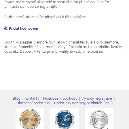
Pouze registrovaní uživatelé mohou vkládat příspěvky. Prosím
přihlaste se
nebo se
registrujte
.
Buďte první, kdo napíše příspěvek k této položce.
Přidat hodnocení
Doutníky Dapper Siempre Sun Grown charakterizuje slovo Siempre,
které ve španělštině znamená „vždy“. Zakládá se to na příslibu kvality
doutníků Dapper. A tento příslib kvality je vždy plně dodržen.
|
|
|
|
Blog
Kontakty
Hodnocení obchodu
Výhody registrace
|
Obchodní podmínky
Podmínky ochrany osobních údajů
Vložením hodnocení souhlasíte s
podmínkami ochrany
osobních údajů