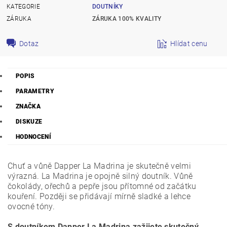
KATEGORIE
DOUTNÍKY
ZÁRUKA
ZÁRUKA 100% KVALITY
Dotaz
Hlídat cenu
POPIS
PARAMETRY
ZNAČKA
DISKUZE
HODNOCENÍ
Chuť a vůně Dapper La Madrina je skutečně velmi
výrazná. La Madrina je opojně silný doutník. Vůně
čokolády, ořechů a pepře jsou přítomné od začátku
kouření. Později se přidávají mírně sladké a lehce
ovocné tóny.
S doutníkem Dapper La Madrina zažijete skutečný