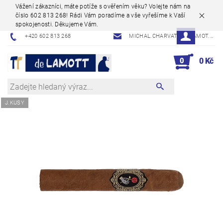
Vážení zákazníci, máte potíže s ověřením věku? Volejte nám na
číslo 602 813 268! Rádi Vám poradíme a vše vyřešíme k Vaší
spokojenosti. Děkujeme Vám.
+420 602 813 268
MICHAL.CHARVAT@DELAMOT.CZ
0
0 Kč
J.KUSY